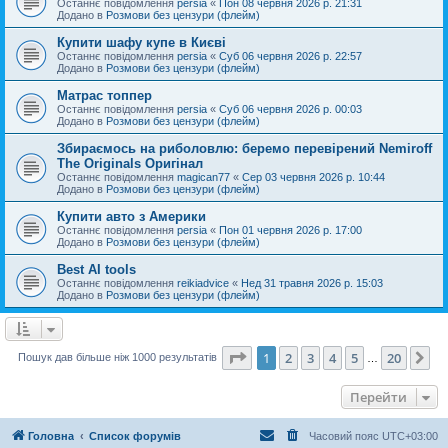
Останнє повідомлення
persia
«
Пон 08 червня 2026 р. 21:31
Додано в
Розмови без цензури (флейм)
Купити шафу купе в Києві
Останнє повідомлення
persia
«
Суб 06 червня 2026 р. 22:57
Додано в
Розмови без цензури (флейм)
Матрас топпер
Останнє повідомлення
persia
«
Суб 06 червня 2026 р. 00:03
Додано в
Розмови без цензури (флейм)
Збираємось на риболовлю: беремо перевірений Nemiroff
The Originals Оригінал
Останнє повідомлення
magican77
«
Сер 03 червня 2026 р. 10:44
Додано в
Розмови без цензури (флейм)
Купити авто з Америки
Останнє повідомлення
persia
«
Пон 01 червня 2026 р. 17:00
Додано в
Розмови без цензури (флейм)
Best AI tools
Останнє повідомлення
reikiadvice
«
Нед 31 травня 2026 р. 15:03
Додано в
Розмови без цензури (флейм)
Сторінка
1
з
20
1
2
3
4
5
20
Да
Пошук дав більше ніж 1000 результатів
…
Перейти
Головна
Список форумів
Часовий пояс
UTC+03:00