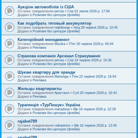
Аукціон автомобілів із США
Останнє повідомлення
persia
«
Сер 01 липня 2026 р. 17:58
Додано в
Розмови без цензури (флейм)
Как подобрать тяговый аккумулятор
Останнє повідомлення
nejkilowap
«
Нед 28 червня 2026 р. 10:45
Додано в
Розмови без цензури (флейм)
Категорійний менеджмент
Останнє повідомлення
Muzika
«
П'ят 26 червня 2026 р. 00:44
Додано в
Реклама
Страхова компанія Арсенал Страхування
Останнє повідомлення
persia
«
Сер 24 червня 2026 р. 16:36
Додано в
Розмови без цензури (флейм)
Шукаю квартиру для оренди
Останнє повідомлення
Marionga
«
Пон 22 червня 2026 р. 16:54
Додано в
Реклама
Жильцы квартиранты
Останнє повідомлення
Кристалл
«
Суб 20 червня 2026 р. 16:43
Додано в
Реклама
Турагенція «ТурПошук» Україна
Останнє повідомлення
maradona
«
Вів 16 червня 2026 р. 22:28
Додано в
Розмови без цензури (флейм)
rajabet789
Останнє повідомлення
reikiadvice
«
Вів 16 червня 2026 р. 13:45
Додано в
Розмови без цензури (флейм)
rajabet789