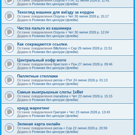
Останнє повідомлення
Orpyna
«
П'ят 31 липня 2026 р. 11:42
Додано в
Розмови без цензури (флейм)
Техогляд машини для виїзду за кордон
Останнє повідомлення
Orpyna
«
Чет 30 липня 2026 р. 15:17
Додано в
Розмови без цензури (флейм)
Чистка пальто из кашемира
Останнє повідомлення
Orpyna
«
Чет 30 липня 2026 р. 12:04
Додано в
Розмови без цензури (флейм)
Как сокращаются ссылки.
Останнє повідомлення
Billyfoono
«
Сер 29 липня 2026 р. 21:51
Додано в
Розмови без цензури (флейм)
Центральный кофр мото
Останнє повідомлення
Кристалл
«
Пон 27 липня 2026 р. 09:46
Додано в
Розмови без цензури (флейм)
Паллетные стеллажи
Останнє повідомлення
persia
«
П'ят 24 липня 2026 р. 01:13
Додано в
Розмови без цензури (флейм)
Самые выигрышные слоты 1xBet
Останнє повідомлення
maradona
«
Чет 23 липня 2026 р. 15:15
Додано в
Розмови без цензури (флейм)
крауд маркетинг
Останнє повідомлення
Григорія
«
Чет 23 липня 2026 р. 13:43
Додано в
Розмови без цензури (флейм)
Зеленая карта онлайн
Останнє повідомлення
persia
«
Сер 22 липня 2026 р. 20:59
Додано в
Розмови без цензури (флейм)