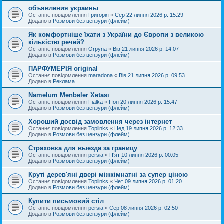
объявления украины
Останнє повідомлення
Григорія
«
Сер 22 липня 2026 р. 15:29
Додано в
Розмови без цензури (флейм)
Як комфортніше їхати з України до Європи з великою
кількістю речей?
Останнє повідомлення
Orpyna
«
Вів 21 липня 2026 р. 14:07
Додано в
Розмови без цензури (флейм)
ПАРФУМЕРІЯ original
Останнє повідомлення
maradona
«
Вів 21 липня 2026 р. 09:53
Додано в
Реклама
Naməlum Mənbələr Xətası
Останнє повідомлення
Fialka
«
Пон 20 липня 2026 р. 15:47
Додано в
Розмови без цензури (флейм)
Хороший досвід замовлення через інтернет
Останнє повідомлення
Toplinks
«
Нед 19 липня 2026 р. 12:33
Додано в
Розмови без цензури (флейм)
Страховка для выезда за границу
Останнє повідомлення
persia
«
П'ят 10 липня 2026 р. 00:05
Додано в
Розмови без цензури (флейм)
Круті дерев'яні двері міжкімнатні за супер ціною
Останнє повідомлення
Toplinks
«
Чет 09 липня 2026 р. 01:20
Додано в
Розмови без цензури (флейм)
Купити письмовий стіл
Останнє повідомлення
persia
«
Сер 08 липня 2026 р. 02:50
Додано в
Розмови без цензури (флейм)