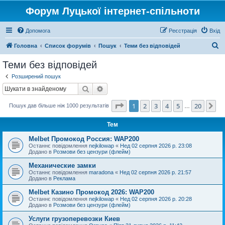
Форум Луцької інтернет-спільноти
Допомога
Реєстрація
Вхід
П
Головна
Список форумів
Пошук
Теми без відповідей
о
Теми без відповідей
ш
Розширений пошук
у
Пошук
Розширений пошук
к
Сторінка
1
з
20
1
2
3
4
5
20
Да
Пошук дав більше ніж 1000 результатів
…
Тем
Melbet Промокод Россия: WAP200
Останнє повідомлення
nejkilowap
«
Нед 02 серпня 2026 р. 23:08
Додано в
Розмови без цензури (флейм)
Механические замки
Останнє повідомлення
maradona
«
Нед 02 серпня 2026 р. 21:57
Додано в
Реклама
Melbet Казино Промокод 2026: WAP200
Останнє повідомлення
nejkilowap
«
Нед 02 серпня 2026 р. 20:28
Додано в
Розмови без цензури (флейм)
Услуги грузоперевозки Киев