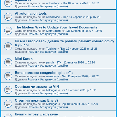
Останнє повідомлення
reikiadvice
«
Вів 16 червня 2026 р. 10:02
Додано в
Розмови без цензури (флейм)
AI automation tools
Останнє повідомлення
reikiadvice
«
Нед 14 червня 2026 р. 07:20
Додано в
Розмови без цензури (флейм)
The Modern Way to Update Your Travel Documents
Останнє повідомлення
MattBurditt1
«
Суб 13 червня 2026 р. 23:50
Додано в
Розмови без цензури (флейм)
Як ми створювали дизайн та робили ремонт нового офісу
в Дніпрі
Останнє повідомлення
Toplinks
«
П'ят 12 червня 2026 р. 15:28
Додано в
Розмови без цензури (флейм)
Міні Каско
Останнє повідомлення
persia
«
П'ят 12 червня 2026 р. 02:14
Додано в
Розмови без цензури (флейм)
Встановлення кондиціонерів київ
Останнє повідомлення
maradona
«
Чет 11 червня 2026 р. 20:52
Додано в
Розмови без цензури (флейм)
Оригінал чи аналог за VIN
Останнє повідомлення
Milangas
«
Чет 11 червня 2026 р. 16:29
Додано в
Розмови без цензури (флейм)
Стоит ли покупать Envie?
Останнє повідомлення
Milangas
«
Сер 10 червня 2026 р. 15:20
Додано в
Розмови без цензури (флейм)
Купити готову шафу купе