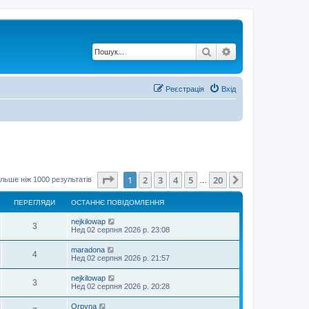
Пошук
Розширений по
Реєстрація
Вхід
Сторінка
1
з
20
1
2
3
4
5
20
Далі
льше ніж 1000 результатів
…
ПЕРЕГЛЯДИ
ОСТАННЄ ПОВІДОМЛЕННЯ
nejkilowap
3
Нед 02 серпня 2026 р. 23:08
maradona
4
Нед 02 серпня 2026 р. 21:57
nejkilowap
3
Нед 02 серпня 2026 р. 20:28
Orpyna