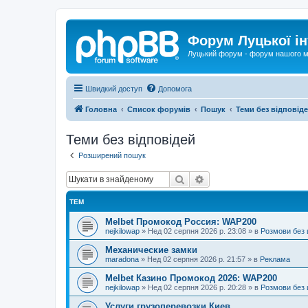
Форум Луцької ін
Луцький форум - форум нашого м
Швидкий доступ
Допомога
Головна
Список форумів
Пошук
Теми без відповід
Теми без відповідей
Розширений пошук
Пошук
Розширений пошук
ТЕМ
Melbet Промокод Россия: WAP200
nejkilowap
»
Нед 02 серпня 2026 р. 23:08
» в
Розмови без 
Механические замки
maradona
»
Нед 02 серпня 2026 р. 21:57
» в
Реклама
Melbet Казино Промокод 2026: WAP200
nejkilowap
»
Нед 02 серпня 2026 р. 20:28
» в
Розмови без 
Услуги грузоперевозки Киев