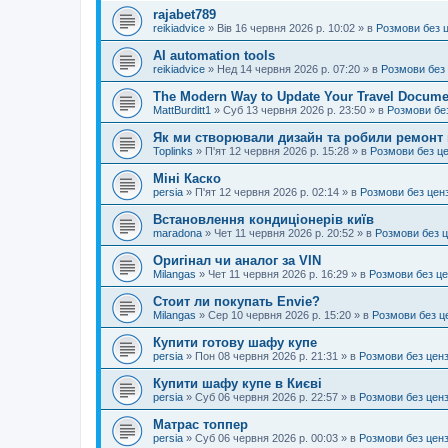
rajabet789
reikiadvice
»
Вів 16 червня 2026 р. 10:02
» в
Розмови без 
AI automation tools
reikiadvice
»
Нед 14 червня 2026 р. 07:20
» в
Розмови без
The Modern Way to Update Your Travel Docume
MattBurditt1
»
Суб 13 червня 2026 р. 23:50
» в
Розмови бе
Як ми створювали дизайн та робили ремонт 
Toplinks
»
П'ят 12 червня 2026 р. 15:28
» в
Розмови без ц
Міні Каско
persia
»
П'ят 12 червня 2026 р. 02:14
» в
Розмови без цен
Встановлення кондиціонерів київ
maradona
»
Чет 11 червня 2026 р. 20:52
» в
Розмови без 
Оригінал чи аналог за VIN
Milangas
»
Чет 11 червня 2026 р. 16:29
» в
Розмови без ц
Стоит ли покупать Envie?
Milangas
»
Сер 10 червня 2026 р. 15:20
» в
Розмови без ц
Купити готову шафу купе
persia
»
Пон 08 червня 2026 р. 21:31
» в
Розмови без цен
Купити шафу купе в Києві
persia
»
Суб 06 червня 2026 р. 22:57
» в
Розмови без цен
Матрас топпер
persia
»
Суб 06 червня 2026 р. 00:03
» в
Розмови без цен