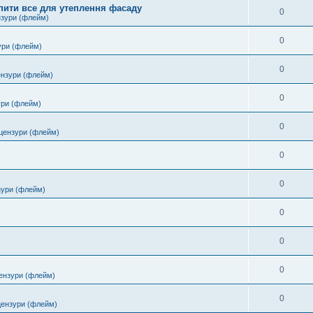
пити все для утеплення фасаду
0
нзури (флейм)
0
ури (флейм)
0
ензури (флейм)
0
ури (флейм)
0
цензури (флейм)
0
0
зури (флейм)
0
0
0
ензури (флейм)
0
цензури (флейм)