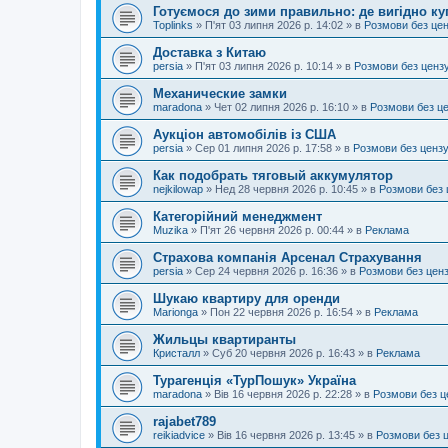
Готуємося до зими правильно: де вигідно ку
Toplinks
»
П'ят 03 липня 2026 р. 14:02
» в
Розмови без це
Доставка з Китаю
persia
»
П'ят 03 липня 2026 р. 10:14
» в
Розмови без ценз
Механические замки
maradona
»
Чет 02 липня 2026 р. 16:10
» в
Розмови без ц
Аукціон автомобілів із США
persia
»
Сер 01 липня 2026 р. 17:58
» в
Розмови без ценз
Как подобрать тяговый аккумулятор
nejkilowap
»
Нед 28 червня 2026 р. 10:45
» в
Розмови без 
Категорійний менеджмент
Muzika
»
П'ят 26 червня 2026 р. 00:44
» в
Реклама
Страхова компанія Арсенал Страхування
persia
»
Сер 24 червня 2026 р. 16:36
» в
Розмови без цен
Шукаю квартиру для оренди
Marionga
»
Пон 22 червня 2026 р. 16:54
» в
Реклама
Жильцы квартиранты
Кристалл
»
Суб 20 червня 2026 р. 16:43
» в
Реклама
Турагенція «ТурПошук» Україна
maradona
»
Вів 16 червня 2026 р. 22:28
» в
Розмови без ц
rajabet789
reikiadvice
»
Вів 16 червня 2026 р. 13:45
» в
Розмови без 