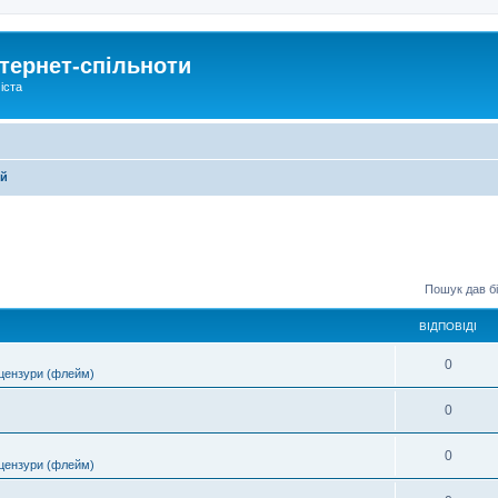
тернет-спільноти
іста
ей
Пошук дав бі
ВІДПОВІДІ
0
цензури (флейм)
0
0
цензури (флейм)