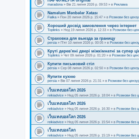
ПАРФУМЕРІЯ original
maradona
»
Вів 21 липня 2026 р. 09:53
» в
Реклама
Naməlum Mənbələr Xətası
Fialka
»
Пон 20 липня 2026 р. 15:47
» в
Розмови без ценз
Хороший досвід замовлення через інтернет
Toplinks
»
Нед 19 липня 2026 р. 12:33
» в
Розмови без це
Страховка для выезда за границу
persia
»
П'ят 10 липня 2026 р. 00:05
» в
Розмови без ценз
Круті дерев'яні двері міжкімнатні за супер ц
Toplinks
»
Чет 09 липня 2026 р. 01:20
» в
Розмови без цен
Купити письмовий стіл
persia
»
Сер 08 липня 2026 р. 02:50
» в
Розмови без ценз
Rупити кухню
persia
»
Вів 07 липня 2026 р. 21:31
» в
Розмови без цензу
เว็บแทงบอลโลก 2026
reikiadvice
»
Нед 05 липня 2026 р. 18:04
» в
Розмови без 
เว็บแทงบอลโลก 2026
reikiadvice
»
Нед 05 липня 2026 р. 16:30
» в
Розмови без 
เว็บแทงบอลโลก 2026
reikiadvice
»
Нед 05 липня 2026 р. 15:54
» в
Розмови без 
เว็บแทงบอลโลก
reikiadvice
»
Нед 05 липня 2026 р. 15:19
» в
Розмови без 