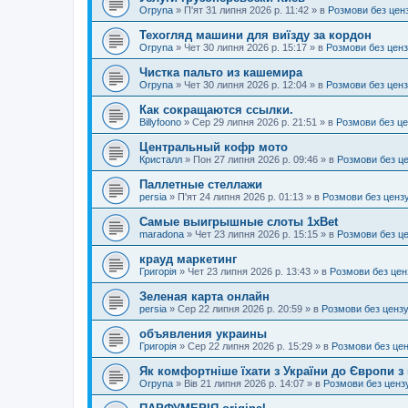
Orpyna
»
П'ят 31 липня 2026 р. 11:42
» в
Розмови без цен
Техогляд машини для виїзду за кордон
Orpyna
»
Чет 30 липня 2026 р. 15:17
» в
Розмови без цен
Чистка пальто из кашемира
Orpyna
»
Чет 30 липня 2026 р. 12:04
» в
Розмови без цен
Как сокращаются ссылки.
Billyfoono
»
Сер 29 липня 2026 р. 21:51
» в
Розмови без ц
Центральный кофр мото
Кристалл
»
Пон 27 липня 2026 р. 09:46
» в
Розмови без ц
Паллетные стеллажи
persia
»
П'ят 24 липня 2026 р. 01:13
» в
Розмови без ценз
Самые выигрышные слоты 1xBet
maradona
»
Чет 23 липня 2026 р. 15:15
» в
Розмови без ц
крауд маркетинг
Григорія
»
Чет 23 липня 2026 р. 13:43
» в
Розмови без цен
Зеленая карта онлайн
persia
»
Сер 22 липня 2026 р. 20:59
» в
Розмови без ценз
объявления украины
Григорія
»
Сер 22 липня 2026 р. 15:29
» в
Розмови без це
Як комфортніше їхати з України до Європи з
Orpyna
»
Вів 21 липня 2026 р. 14:07
» в
Розмови без ценз