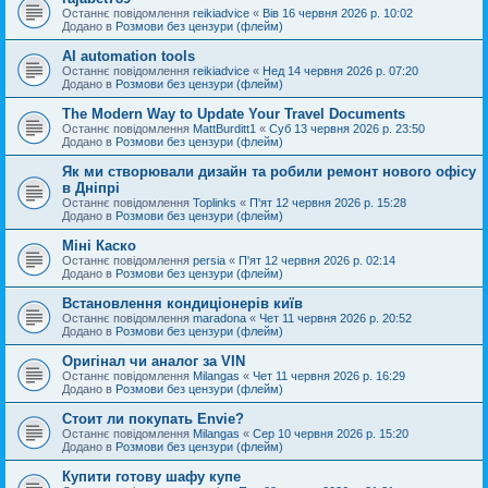
Останнє повідомлення
reikiadvice
«
Вів 16 червня 2026 р. 10:02
Додано в
Розмови без цензури (флейм)
AI automation tools
Останнє повідомлення
reikiadvice
«
Нед 14 червня 2026 р. 07:20
Додано в
Розмови без цензури (флейм)
The Modern Way to Update Your Travel Documents
Останнє повідомлення
MattBurditt1
«
Суб 13 червня 2026 р. 23:50
Додано в
Розмови без цензури (флейм)
Як ми створювали дизайн та робили ремонт нового офісу
в Дніпрі
Останнє повідомлення
Toplinks
«
П'ят 12 червня 2026 р. 15:28
Додано в
Розмови без цензури (флейм)
Міні Каско
Останнє повідомлення
persia
«
П'ят 12 червня 2026 р. 02:14
Додано в
Розмови без цензури (флейм)
Встановлення кондиціонерів київ
Останнє повідомлення
maradona
«
Чет 11 червня 2026 р. 20:52
Додано в
Розмови без цензури (флейм)
Оригінал чи аналог за VIN
Останнє повідомлення
Milangas
«
Чет 11 червня 2026 р. 16:29
Додано в
Розмови без цензури (флейм)
Стоит ли покупать Envie?
Останнє повідомлення
Milangas
«
Сер 10 червня 2026 р. 15:20
Додано в
Розмови без цензури (флейм)
Купити готову шафу купе