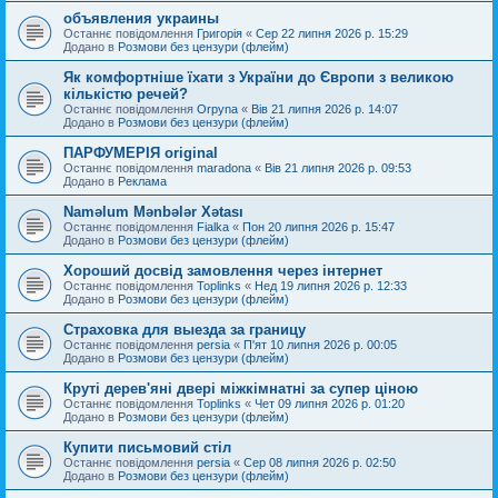
объявления украины
Останнє повідомлення
Григорія
«
Сер 22 липня 2026 р. 15:29
Додано в
Розмови без цензури (флейм)
Як комфортніше їхати з України до Європи з великою
кількістю речей?
Останнє повідомлення
Orpyna
«
Вів 21 липня 2026 р. 14:07
Додано в
Розмови без цензури (флейм)
ПАРФУМЕРІЯ original
Останнє повідомлення
maradona
«
Вів 21 липня 2026 р. 09:53
Додано в
Реклама
Naməlum Mənbələr Xətası
Останнє повідомлення
Fialka
«
Пон 20 липня 2026 р. 15:47
Додано в
Розмови без цензури (флейм)
Хороший досвід замовлення через інтернет
Останнє повідомлення
Toplinks
«
Нед 19 липня 2026 р. 12:33
Додано в
Розмови без цензури (флейм)
Страховка для выезда за границу
Останнє повідомлення
persia
«
П'ят 10 липня 2026 р. 00:05
Додано в
Розмови без цензури (флейм)
Круті дерев'яні двері міжкімнатні за супер ціною
Останнє повідомлення
Toplinks
«
Чет 09 липня 2026 р. 01:20
Додано в
Розмови без цензури (флейм)
Купити письмовий стіл
Останнє повідомлення
persia
«
Сер 08 липня 2026 р. 02:50
Додано в
Розмови без цензури (флейм)