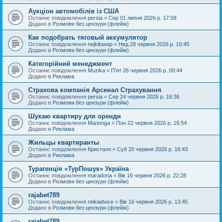
Аукціон автомобілів із США
Останнє повідомлення
persia
«
Сер 01 липня 2026 р. 17:58
Додано в
Розмови без цензури (флейм)
Как подобрать тяговый аккумулятор
Останнє повідомлення
nejkilowap
«
Нед 28 червня 2026 р. 10:45
Додано в
Розмови без цензури (флейм)
Категорійний менеджмент
Останнє повідомлення
Muzika
«
П'ят 26 червня 2026 р. 00:44
Додано в
Реклама
Страхова компанія Арсенал Страхування
Останнє повідомлення
persia
«
Сер 24 червня 2026 р. 16:36
Додано в
Розмови без цензури (флейм)
Шукаю квартиру для оренди
Останнє повідомлення
Marionga
«
Пон 22 червня 2026 р. 16:54
Додано в
Реклама
Жильцы квартиранты
Останнє повідомлення
Кристалл
«
Суб 20 червня 2026 р. 16:43
Додано в
Реклама
Турагенція «ТурПошук» Україна
Останнє повідомлення
maradona
«
Вів 16 червня 2026 р. 22:28
Додано в
Розмови без цензури (флейм)
rajabet789
Останнє повідомлення
reikiadvice
«
Вів 16 червня 2026 р. 13:45
Додано в
Розмови без цензури (флейм)
rajabet789