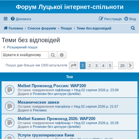
Форум Луцької інтернет-спільноти
Допомога
Реєстрація
Вхід
П
Головна
Список форумів
Пошук
Теми без відповідей
о
Теми без відповідей
ш
Розширений пошук
у
Пошук
Розширений пошук
к
Сторінка
1
з
20
1
2
3
4
5
20
Да
Пошук дав більше ніж 1000 результатів
…
Тем
Melbet Промокод Россия: WAP200
Останнє повідомлення
nejkilowap
«
Нед 02 серпня 2026 р. 23:08
Додано в
Розмови без цензури (флейм)
Механические замки
Останнє повідомлення
maradona
«
Нед 02 серпня 2026 р. 21:57
Додано в
Реклама
Melbet Казино Промокод 2026: WAP200
Останнє повідомлення
nejkilowap
«
Нед 02 серпня 2026 р. 20:28
Додано в
Розмови без цензури (флейм)
Услуги грузоперевозки Киев