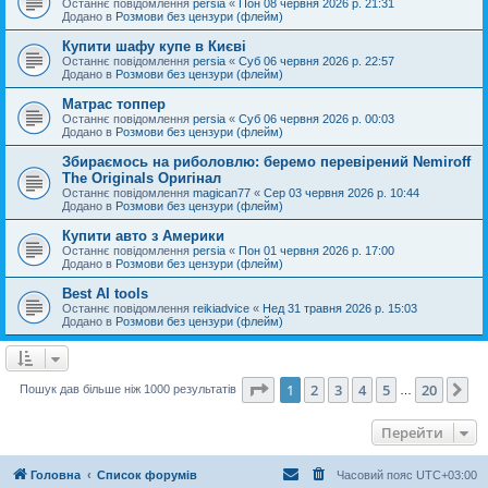
Останнє повідомлення
persia
«
Пон 08 червня 2026 р. 21:31
Додано в
Розмови без цензури (флейм)
Купити шафу купе в Києві
Останнє повідомлення
persia
«
Суб 06 червня 2026 р. 22:57
Додано в
Розмови без цензури (флейм)
Матрас топпер
Останнє повідомлення
persia
«
Суб 06 червня 2026 р. 00:03
Додано в
Розмови без цензури (флейм)
Збираємось на риболовлю: беремо перевірений Nemiroff
The Originals Оригінал
Останнє повідомлення
magican77
«
Сер 03 червня 2026 р. 10:44
Додано в
Розмови без цензури (флейм)
Купити авто з Америки
Останнє повідомлення
persia
«
Пон 01 червня 2026 р. 17:00
Додано в
Розмови без цензури (флейм)
Best AI tools
Останнє повідомлення
reikiadvice
«
Нед 31 травня 2026 р. 15:03
Додано в
Розмови без цензури (флейм)
Сторінка
1
з
20
1
2
3
4
5
20
Да
Пошук дав більше ніж 1000 результатів
…
Перейти
Головна
Список форумів
Часовий пояс
UTC+03:00