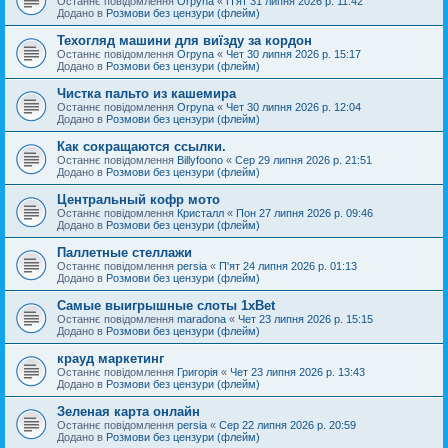
Останнє повідомлення
Orpyna
«
П'ят 31 липня 2026 р. 11:42
Додано в
Розмови без цензури (флейм)
Техогляд машини для виїзду за кордон
Останнє повідомлення
Orpyna
«
Чет 30 липня 2026 р. 15:17
Додано в
Розмови без цензури (флейм)
Чистка пальто из кашемира
Останнє повідомлення
Orpyna
«
Чет 30 липня 2026 р. 12:04
Додано в
Розмови без цензури (флейм)
Как сокращаются ссылки.
Останнє повідомлення
Billyfoono
«
Сер 29 липня 2026 р. 21:51
Додано в
Розмови без цензури (флейм)
Центральный кофр мото
Останнє повідомлення
Кристалл
«
Пон 27 липня 2026 р. 09:46
Додано в
Розмови без цензури (флейм)
Паллетные стеллажи
Останнє повідомлення
persia
«
П'ят 24 липня 2026 р. 01:13
Додано в
Розмови без цензури (флейм)
Самые выигрышные слоты 1xBet
Останнє повідомлення
maradona
«
Чет 23 липня 2026 р. 15:15
Додано в
Розмови без цензури (флейм)
крауд маркетинг
Останнє повідомлення
Григорія
«
Чет 23 липня 2026 р. 13:43
Додано в
Розмови без цензури (флейм)
Зеленая карта онлайн
Останнє повідомлення
persia
«
Сер 22 липня 2026 р. 20:59
Додано в
Розмови без цензури (флейм)