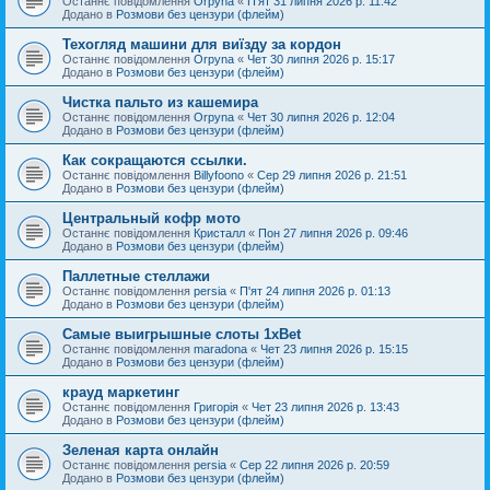
Останнє повідомлення
Orpyna
«
П'ят 31 липня 2026 р. 11:42
Додано в
Розмови без цензури (флейм)
Техогляд машини для виїзду за кордон
Останнє повідомлення
Orpyna
«
Чет 30 липня 2026 р. 15:17
Додано в
Розмови без цензури (флейм)
Чистка пальто из кашемира
Останнє повідомлення
Orpyna
«
Чет 30 липня 2026 р. 12:04
Додано в
Розмови без цензури (флейм)
Как сокращаются ссылки.
Останнє повідомлення
Billyfoono
«
Сер 29 липня 2026 р. 21:51
Додано в
Розмови без цензури (флейм)
Центральный кофр мото
Останнє повідомлення
Кристалл
«
Пон 27 липня 2026 р. 09:46
Додано в
Розмови без цензури (флейм)
Паллетные стеллажи
Останнє повідомлення
persia
«
П'ят 24 липня 2026 р. 01:13
Додано в
Розмови без цензури (флейм)
Самые выигрышные слоты 1xBet
Останнє повідомлення
maradona
«
Чет 23 липня 2026 р. 15:15
Додано в
Розмови без цензури (флейм)
крауд маркетинг
Останнє повідомлення
Григорія
«
Чет 23 липня 2026 р. 13:43
Додано в
Розмови без цензури (флейм)
Зеленая карта онлайн
Останнє повідомлення
persia
«
Сер 22 липня 2026 р. 20:59
Додано в
Розмови без цензури (флейм)