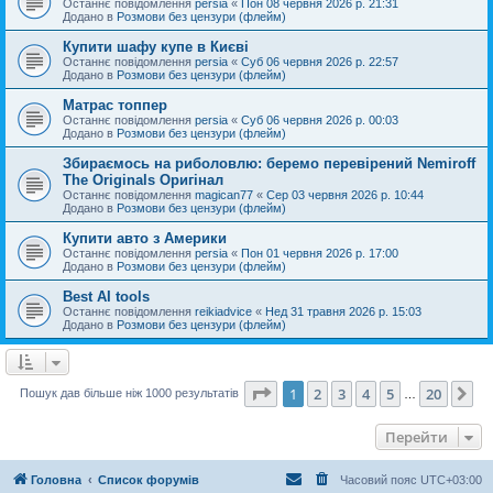
Останнє повідомлення
persia
«
Пон 08 червня 2026 р. 21:31
Додано в
Розмови без цензури (флейм)
Купити шафу купе в Києві
Останнє повідомлення
persia
«
Суб 06 червня 2026 р. 22:57
Додано в
Розмови без цензури (флейм)
Матрас топпер
Останнє повідомлення
persia
«
Суб 06 червня 2026 р. 00:03
Додано в
Розмови без цензури (флейм)
Збираємось на риболовлю: беремо перевірений Nemiroff
The Originals Оригінал
Останнє повідомлення
magican77
«
Сер 03 червня 2026 р. 10:44
Додано в
Розмови без цензури (флейм)
Купити авто з Америки
Останнє повідомлення
persia
«
Пон 01 червня 2026 р. 17:00
Додано в
Розмови без цензури (флейм)
Best AI tools
Останнє повідомлення
reikiadvice
«
Нед 31 травня 2026 р. 15:03
Додано в
Розмови без цензури (флейм)
Сторінка
1
з
20
1
2
3
4
5
20
Да
Пошук дав більше ніж 1000 результатів
…
Перейти
Головна
Список форумів
Часовий пояс
UTC+03:00