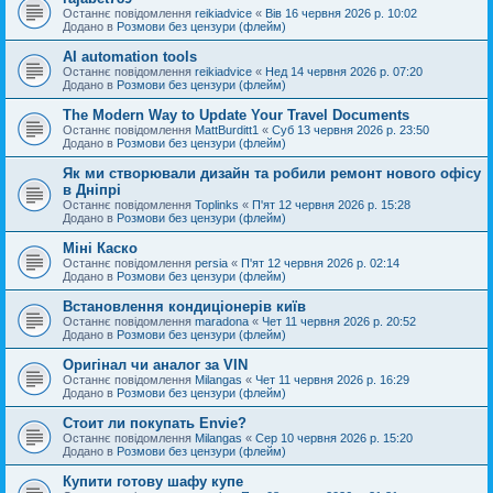
Останнє повідомлення
reikiadvice
«
Вів 16 червня 2026 р. 10:02
Додано в
Розмови без цензури (флейм)
AI automation tools
Останнє повідомлення
reikiadvice
«
Нед 14 червня 2026 р. 07:20
Додано в
Розмови без цензури (флейм)
The Modern Way to Update Your Travel Documents
Останнє повідомлення
MattBurditt1
«
Суб 13 червня 2026 р. 23:50
Додано в
Розмови без цензури (флейм)
Як ми створювали дизайн та робили ремонт нового офісу
в Дніпрі
Останнє повідомлення
Toplinks
«
П'ят 12 червня 2026 р. 15:28
Додано в
Розмови без цензури (флейм)
Міні Каско
Останнє повідомлення
persia
«
П'ят 12 червня 2026 р. 02:14
Додано в
Розмови без цензури (флейм)
Встановлення кондиціонерів київ
Останнє повідомлення
maradona
«
Чет 11 червня 2026 р. 20:52
Додано в
Розмови без цензури (флейм)
Оригінал чи аналог за VIN
Останнє повідомлення
Milangas
«
Чет 11 червня 2026 р. 16:29
Додано в
Розмови без цензури (флейм)
Стоит ли покупать Envie?
Останнє повідомлення
Milangas
«
Сер 10 червня 2026 р. 15:20
Додано в
Розмови без цензури (флейм)
Купити готову шафу купе