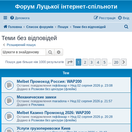
Форум Луцької інтернет-спільноти
Допомога
Реєстрація
Вхід
П
Головна
Список форумів
Пошук
Теми без відповідей
о
Теми без відповідей
ш
Розширений пошук
у
Пошук
Розширений пошук
к
Сторінка
1
з
20
1
2
3
4
5
20
Да
Пошук дав більше ніж 1000 результатів
…
Тем
Melbet Промокод Россия: WAP200
Останнє повідомлення
nejkilowap
«
Нед 02 серпня 2026 р. 23:08
Додано в
Розмови без цензури (флейм)
Механические замки
Останнє повідомлення
maradona
«
Нед 02 серпня 2026 р. 21:57
Додано в
Реклама
Melbet Казино Промокод 2026: WAP200
Останнє повідомлення
nejkilowap
«
Нед 02 серпня 2026 р. 20:28
Додано в
Розмови без цензури (флейм)
Услуги грузоперевозки Киев