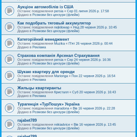
Аукціон автомобілів із США
Останнє повідомлення
persia
«
Сер 01 липня 2026 р. 17:58
Додано в
Розмови без цензури (флейм)
Как подобрать тяговый аккумулятор
Останнє повідомлення
nejkilowap
«
Нед 28 червня 2026 р. 10:45
Додано в
Розмови без цензури (флейм)
Категорійний менеджмент
Останнє повідомлення
Muzika
«
П'ят 26 червня 2026 р. 00:44
Додано в
Реклама
Страхова компанія Арсенал Страхування
Останнє повідомлення
persia
«
Сер 24 червня 2026 р. 16:36
Додано в
Розмови без цензури (флейм)
Шукаю квартиру для оренди
Останнє повідомлення
Marionga
«
Пон 22 червня 2026 р. 16:54
Додано в
Реклама
Жильцы квартиранты
Останнє повідомлення
Кристалл
«
Суб 20 червня 2026 р. 16:43
Додано в
Реклама
Турагенція «ТурПошук» Україна
Останнє повідомлення
maradona
«
Вів 16 червня 2026 р. 22:28
Додано в
Розмови без цензури (флейм)
rajabet789
Останнє повідомлення
reikiadvice
«
Вів 16 червня 2026 р. 13:45
Додано в
Розмови без цензури (флейм)
rajabet789