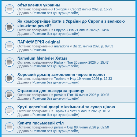
объявления украины
Останнє повідомлення
Григорія
«
Сер 22 липня 2026 р. 15:29
Додано в
Розмови без цензури (флейм)
Як комфортніше їхати з України до Європи з великою
кількістю речей?
Останнє повідомлення
Orpyna
«
Вів 21 липня 2026 р. 14:07
Додано в
Розмови без цензури (флейм)
ПАРФУМЕРІЯ original
Останнє повідомлення
maradona
«
Вів 21 липня 2026 р. 09:53
Додано в
Реклама
Naməlum Mənbələr Xətası
Останнє повідомлення
Fialka
«
Пон 20 липня 2026 р. 15:47
Додано в
Розмови без цензури (флейм)
Хороший досвід замовлення через інтернет
Останнє повідомлення
Toplinks
«
Нед 19 липня 2026 р. 12:33
Додано в
Розмови без цензури (флейм)
Страховка для выезда за границу
Останнє повідомлення
persia
«
П'ят 10 липня 2026 р. 00:05
Додано в
Розмови без цензури (флейм)
Круті дерев'яні двері міжкімнатні за супер ціною
Останнє повідомлення
Toplinks
«
Чет 09 липня 2026 р. 01:20
Додано в
Розмови без цензури (флейм)
Купити письмовий стіл
Останнє повідомлення
persia
«
Сер 08 липня 2026 р. 02:50
Додано в
Розмови без цензури (флейм)