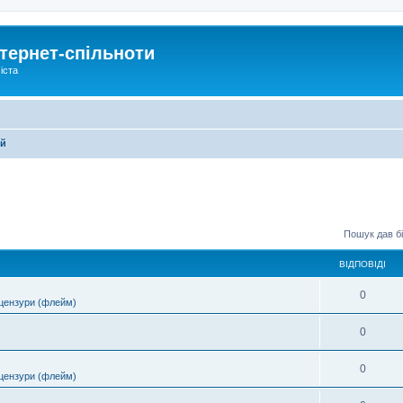
тернет-спільноти
іста
ей
Пошук дав бі
ВІДПОВІДІ
0
цензури (флейм)
0
0
цензури (флейм)