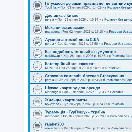
Готуємося до зими правильно: де вигідно ку
Toplinks
»
П'ят 03 липня 2026 р. 14:02
» в
Розмови без це
Доставка з Китаю
persia
»
П'ят 03 липня 2026 р. 10:14
» в
Розмови без ценз
Механические замки
maradona
»
Чет 02 липня 2026 р. 16:10
» в
Розмови без ц
Аукціон автомобілів із США
persia
»
Сер 01 липня 2026 р. 17:58
» в
Розмови без ценз
Как подобрать тяговый аккумулятор
nejkilowap
»
Нед 28 червня 2026 р. 10:45
» в
Розмови без 
Категорійний менеджмент
Muzika
»
П'ят 26 червня 2026 р. 00:44
» в
Реклама
Страхова компанія Арсенал Страхування
persia
»
Сер 24 червня 2026 р. 16:36
» в
Розмови без цен
Шукаю квартиру для оренди
Marionga
»
Пон 22 червня 2026 р. 16:54
» в
Реклама
Жильцы квартиранты
Кристалл
»
Суб 20 червня 2026 р. 16:43
» в
Реклама
Турагенція «ТурПошук» Україна
maradona
»
Вів 16 червня 2026 р. 22:28
» в
Розмови без ц
rajabet789
reikiadvice
»
Вів 16 червня 2026 р. 13:45
» в
Розмови без 