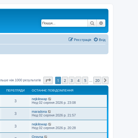
Пошук
Розширений по
Реєстрація
Вхід
Сторінка
1
з
20
1
2
3
4
5
20
Далі
льше ніж 1000 результатів
…
ПЕРЕГЛЯДИ
ОСТАННЄ ПОВІДОМЛЕННЯ
nejkilowap
3
Нед 02 серпня 2026 р. 23:08
maradona
3
Нед 02 серпня 2026 р. 21:57
nejkilowap
3
Нед 02 серпня 2026 р. 20:28
Orpyna