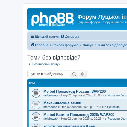
Форум Луцької ін
Луцький форум - форум нашого м
Швидкий доступ
Допомога
Головна
Список форумів
Пошук
Теми без відповід
Теми без відповідей
Розширений пошук
Пошук
Розширений пошук
ТЕМ
Melbet Промокод Россия: WAP200
nejkilowap
»
Нед 02 серпня 2026 р. 23:08
» в
Розмови без 
Механические замки
maradona
»
Нед 02 серпня 2026 р. 21:57
» в
Реклама
Melbet Казино Промокод 2026: WAP200
nejkilowap
»
Нед 02 серпня 2026 р. 20:28
» в
Розмови без 
Услуги грузоперевозки Киев