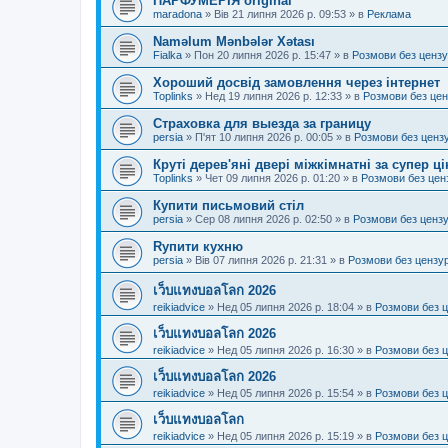
ПАРФУМЕРІЯ original
maradona
»
Вів 21 липня 2026 р. 09:53
» в
Реклама
Naməlum Mənbələr Xətası
Fialka
»
Пон 20 липня 2026 р. 15:47
» в
Розмови без ценз
Хороший досвід замовлення через інтернет
Toplinks
»
Нед 19 липня 2026 р. 12:33
» в
Розмови без це
Страховка для выезда за границу
persia
»
П'ят 10 липня 2026 р. 00:05
» в
Розмови без ценз
Круті дерев'яні двері міжкімнатні за супер ц
Toplinks
»
Чет 09 липня 2026 р. 01:20
» в
Розмови без цен
Купити письмовий стіл
persia
»
Сер 08 липня 2026 р. 02:50
» в
Розмови без ценз
Rупити кухню
persia
»
Вів 07 липня 2026 р. 21:31
» в
Розмови без цензу
เว็บแทงบอลโลก 2026
reikiadvice
»
Нед 05 липня 2026 р. 18:04
» в
Розмови без 
เว็บแทงบอลโลก 2026
reikiadvice
»
Нед 05 липня 2026 р. 16:30
» в
Розмови без 
เว็บแทงบอลโลก 2026
reikiadvice
»
Нед 05 липня 2026 р. 15:54
» в
Розмови без 
เว็บแทงบอลโลก
reikiadvice
»
Нед 05 липня 2026 р. 15:19
» в
Розмови без 