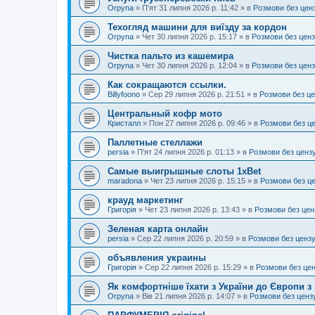
Orpyna
»
П'ят 31 липня 2026 р. 11:42
» в
Розмови без цен
Техогляд машини для виїзду за кордон
Orpyna
»
Чет 30 липня 2026 р. 15:17
» в
Розмови без цен
Чистка пальто из кашемира
Orpyna
»
Чет 30 липня 2026 р. 12:04
» в
Розмови без цен
Как сокращаются ссылки.
Billyfoono
»
Сер 29 липня 2026 р. 21:51
» в
Розмови без ц
Центральный кофр мото
Кристалл
»
Пон 27 липня 2026 р. 09:46
» в
Розмови без ц
Паллетные стеллажи
persia
»
П'ят 24 липня 2026 р. 01:13
» в
Розмови без ценз
Самые выигрышные слоты 1xBet
maradona
»
Чет 23 липня 2026 р. 15:15
» в
Розмови без ц
крауд маркетинг
Григорія
»
Чет 23 липня 2026 р. 13:43
» в
Розмови без цен
Зеленая карта онлайн
persia
»
Сер 22 липня 2026 р. 20:59
» в
Розмови без ценз
объявления украины
Григорія
»
Сер 22 липня 2026 р. 15:29
» в
Розмови без це
Як комфортніше їхати з України до Європи з
Orpyna
»
Вів 21 липня 2026 р. 14:07
» в
Розмови без ценз