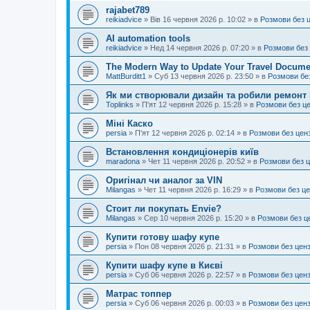
rajabet789
reikiadvice
»
Вів 16 червня 2026 р. 10:02
» в
Розмови без 
AI automation tools
reikiadvice
»
Нед 14 червня 2026 р. 07:20
» в
Розмови без
The Modern Way to Update Your Travel Docume
MattBurditt1
»
Суб 13 червня 2026 р. 23:50
» в
Розмови бе
Як ми створювали дизайн та робили ремонт 
Toplinks
»
П'ят 12 червня 2026 р. 15:28
» в
Розмови без ц
Міні Каско
persia
»
П'ят 12 червня 2026 р. 02:14
» в
Розмови без цен
Встановлення кондиціонерів київ
maradona
»
Чет 11 червня 2026 р. 20:52
» в
Розмови без 
Оригінал чи аналог за VIN
Milangas
»
Чет 11 червня 2026 р. 16:29
» в
Розмови без ц
Стоит ли покупать Envie?
Milangas
»
Сер 10 червня 2026 р. 15:20
» в
Розмови без ц
Купити готову шафу купе
persia
»
Пон 08 червня 2026 р. 21:31
» в
Розмови без цен
Купити шафу купе в Києві
persia
»
Суб 06 червня 2026 р. 22:57
» в
Розмови без цен
Матрас топпер
persia
»
Суб 06 червня 2026 р. 00:03
» в
Розмови без цен