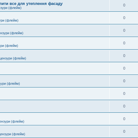
пити все для утеплення фасаду
0
нзури (флейм)
0
ури (флейм)
0
ензури (флейм)
0
ури (флейм)
0
цензури (флейм)
0
0
зури (флейм)
0
0
0
ензури (флейм)
0
цензури (флейм)