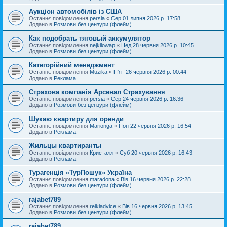
Аукціон автомобілів із США
Останнє повідомлення
persia
«
Сер 01 липня 2026 р. 17:58
Додано в
Розмови без цензури (флейм)
Как подобрать тяговый аккумулятор
Останнє повідомлення
nejkilowap
«
Нед 28 червня 2026 р. 10:45
Додано в
Розмови без цензури (флейм)
Категорійний менеджмент
Останнє повідомлення
Muzika
«
П'ят 26 червня 2026 р. 00:44
Додано в
Реклама
Страхова компанія Арсенал Страхування
Останнє повідомлення
persia
«
Сер 24 червня 2026 р. 16:36
Додано в
Розмови без цензури (флейм)
Шукаю квартиру для оренди
Останнє повідомлення
Marionga
«
Пон 22 червня 2026 р. 16:54
Додано в
Реклама
Жильцы квартиранты
Останнє повідомлення
Кристалл
«
Суб 20 червня 2026 р. 16:43
Додано в
Реклама
Турагенція «ТурПошук» Україна
Останнє повідомлення
maradona
«
Вів 16 червня 2026 р. 22:28
Додано в
Розмови без цензури (флейм)
rajabet789
Останнє повідомлення
reikiadvice
«
Вів 16 червня 2026 р. 13:45
Додано в
Розмови без цензури (флейм)
rajabet789