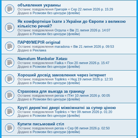
объявления украины
Останнє повідомлення
Григорія
«
Сер 22 липня 2026 р. 15:29
Додано в
Розмови без цензури (флейм)
Як комфортніше їхати з України до Європи з великою
кількістю речей?
Останнє повідомлення
Orpyna
«
Вів 21 липня 2026 р. 14:07
Додано в
Розмови без цензури (флейм)
ПАРФУМЕРІЯ original
Останнє повідомлення
maradona
«
Вів 21 липня 2026 р. 09:53
Додано в
Реклама
Naməlum Mənbələr Xətası
Останнє повідомлення
Fialka
«
Пон 20 липня 2026 р. 15:47
Додано в
Розмови без цензури (флейм)
Хороший досвід замовлення через інтернет
Останнє повідомлення
Toplinks
«
Нед 19 липня 2026 р. 12:33
Додано в
Розмови без цензури (флейм)
Страховка для выезда за границу
Останнє повідомлення
persia
«
П'ят 10 липня 2026 р. 00:05
Додано в
Розмови без цензури (флейм)
Круті дерев'яні двері міжкімнатні за супер ціною
Останнє повідомлення
Toplinks
«
Чет 09 липня 2026 р. 01:20
Додано в
Розмови без цензури (флейм)
Купити письмовий стіл
Останнє повідомлення
persia
«
Сер 08 липня 2026 р. 02:50
Додано в
Розмови без цензури (флейм)