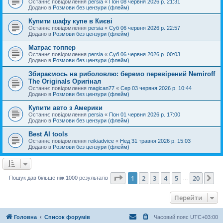
Останнє повідомлення
persia
«
Пон 08 червня 2026 р. 21:31
Додано в
Розмови без цензури (флейм)
Купити шафу купе в Києві
Останнє повідомлення
persia
«
Суб 06 червня 2026 р. 22:57
Додано в
Розмови без цензури (флейм)
Матрас топпер
Останнє повідомлення
persia
«
Суб 06 червня 2026 р. 00:03
Додано в
Розмови без цензури (флейм)
Збираємось на риболовлю: беремо перевірений Nemiroff
The Originals Оригінал
Останнє повідомлення
magican77
«
Сер 03 червня 2026 р. 10:44
Додано в
Розмови без цензури (флейм)
Купити авто з Америки
Останнє повідомлення
persia
«
Пон 01 червня 2026 р. 17:00
Додано в
Розмови без цензури (флейм)
Best AI tools
Останнє повідомлення
reikiadvice
«
Нед 31 травня 2026 р. 15:03
Додано в
Розмови без цензури (флейм)
Сторінка
1
з
20
1
2
3
4
5
20
Да
Пошук дав більше ніж 1000 результатів
…
Перейти
Головна
Список форумів
Часовий пояс
UTC+03:00