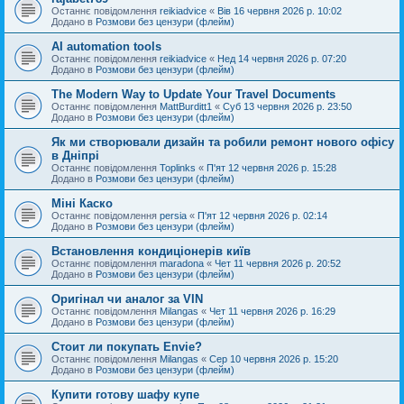
Останнє повідомлення
reikiadvice
«
Вів 16 червня 2026 р. 10:02
Додано в
Розмови без цензури (флейм)
AI automation tools
Останнє повідомлення
reikiadvice
«
Нед 14 червня 2026 р. 07:20
Додано в
Розмови без цензури (флейм)
The Modern Way to Update Your Travel Documents
Останнє повідомлення
MattBurditt1
«
Суб 13 червня 2026 р. 23:50
Додано в
Розмови без цензури (флейм)
Як ми створювали дизайн та робили ремонт нового офісу
в Дніпрі
Останнє повідомлення
Toplinks
«
П'ят 12 червня 2026 р. 15:28
Додано в
Розмови без цензури (флейм)
Міні Каско
Останнє повідомлення
persia
«
П'ят 12 червня 2026 р. 02:14
Додано в
Розмови без цензури (флейм)
Встановлення кондиціонерів київ
Останнє повідомлення
maradona
«
Чет 11 червня 2026 р. 20:52
Додано в
Розмови без цензури (флейм)
Оригінал чи аналог за VIN
Останнє повідомлення
Milangas
«
Чет 11 червня 2026 р. 16:29
Додано в
Розмови без цензури (флейм)
Стоит ли покупать Envie?
Останнє повідомлення
Milangas
«
Сер 10 червня 2026 р. 15:20
Додано в
Розмови без цензури (флейм)
Купити готову шафу купе