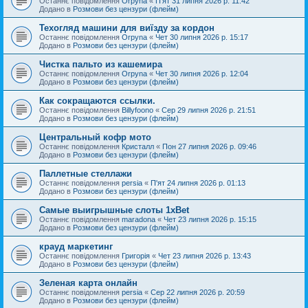
Останнє повідомлення
Orpyna
«
П'ят 31 липня 2026 р. 11:42
Додано в
Розмови без цензури (флейм)
Техогляд машини для виїзду за кордон
Останнє повідомлення
Orpyna
«
Чет 30 липня 2026 р. 15:17
Додано в
Розмови без цензури (флейм)
Чистка пальто из кашемира
Останнє повідомлення
Orpyna
«
Чет 30 липня 2026 р. 12:04
Додано в
Розмови без цензури (флейм)
Как сокращаются ссылки.
Останнє повідомлення
Billyfoono
«
Сер 29 липня 2026 р. 21:51
Додано в
Розмови без цензури (флейм)
Центральный кофр мото
Останнє повідомлення
Кристалл
«
Пон 27 липня 2026 р. 09:46
Додано в
Розмови без цензури (флейм)
Паллетные стеллажи
Останнє повідомлення
persia
«
П'ят 24 липня 2026 р. 01:13
Додано в
Розмови без цензури (флейм)
Самые выигрышные слоты 1xBet
Останнє повідомлення
maradona
«
Чет 23 липня 2026 р. 15:15
Додано в
Розмови без цензури (флейм)
крауд маркетинг
Останнє повідомлення
Григорія
«
Чет 23 липня 2026 р. 13:43
Додано в
Розмови без цензури (флейм)
Зеленая карта онлайн
Останнє повідомлення
persia
«
Сер 22 липня 2026 р. 20:59
Додано в
Розмови без цензури (флейм)