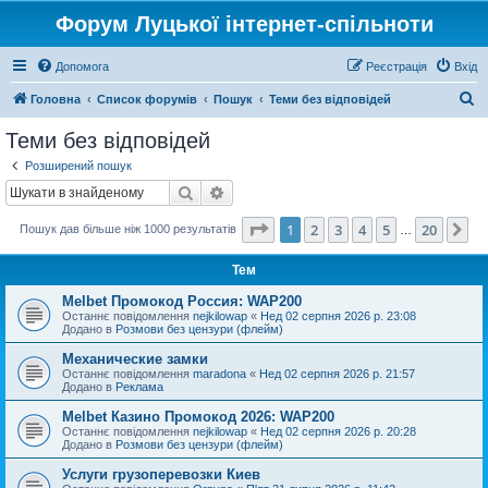
Форум Луцької інтернет-спільноти
Допомога
Реєстрація
Вхід
П
Головна
Список форумів
Пошук
Теми без відповідей
о
Теми без відповідей
ш
Розширений пошук
у
Пошук
Розширений пошук
к
Сторінка
1
з
20
1
2
3
4
5
20
Да
Пошук дав більше ніж 1000 результатів
…
Тем
Melbet Промокод Россия: WAP200
Останнє повідомлення
nejkilowap
«
Нед 02 серпня 2026 р. 23:08
Додано в
Розмови без цензури (флейм)
Механические замки
Останнє повідомлення
maradona
«
Нед 02 серпня 2026 р. 21:57
Додано в
Реклама
Melbet Казино Промокод 2026: WAP200
Останнє повідомлення
nejkilowap
«
Нед 02 серпня 2026 р. 20:28
Додано в
Розмови без цензури (флейм)
Услуги грузоперевозки Киев