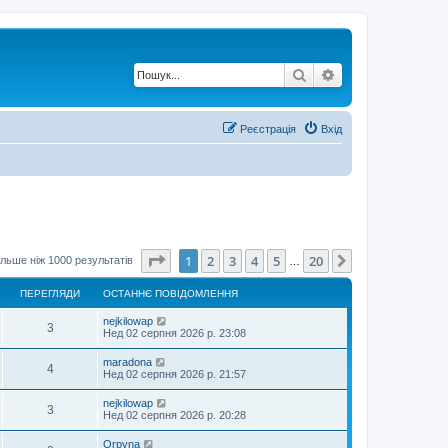
Пошук
Розширений по
Реєстрація
Вхід
Сторінка
1
з
20
1
2
3
4
5
20
Далі
льше ніж 1000 результатів
…
ПЕРЕГЛЯДИ
ОСТАННЄ ПОВІДОМЛЕННЯ
nejkilowap
3
Нед 02 серпня 2026 р. 23:08
maradona
4
Нед 02 серпня 2026 р. 21:57
nejkilowap
3
Нед 02 серпня 2026 р. 20:28
Orpyna