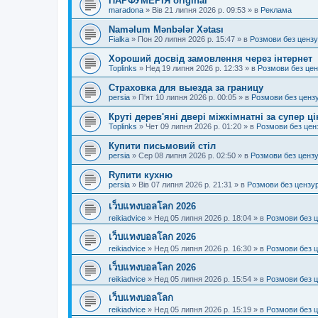
ПАРФУМЕРІЯ original
maradona
»
Вів 21 липня 2026 р. 09:53
» в
Реклама
Naməlum Mənbələr Xətası
Fialka
»
Пон 20 липня 2026 р. 15:47
» в
Розмови без ценз
Хороший досвід замовлення через інтернет
Toplinks
»
Нед 19 липня 2026 р. 12:33
» в
Розмови без це
Страховка для выезда за границу
persia
»
П'ят 10 липня 2026 р. 00:05
» в
Розмови без ценз
Круті дерев'яні двері міжкімнатні за супер ц
Toplinks
»
Чет 09 липня 2026 р. 01:20
» в
Розмови без цен
Купити письмовий стіл
persia
»
Сер 08 липня 2026 р. 02:50
» в
Розмови без ценз
Rупити кухню
persia
»
Вів 07 липня 2026 р. 21:31
» в
Розмови без цензу
เว็บแทงบอลโลก 2026
reikiadvice
»
Нед 05 липня 2026 р. 18:04
» в
Розмови без 
เว็บแทงบอลโลก 2026
reikiadvice
»
Нед 05 липня 2026 р. 16:30
» в
Розмови без 
เว็บแทงบอลโลก 2026
reikiadvice
»
Нед 05 липня 2026 р. 15:54
» в
Розмови без 
เว็บแทงบอลโลก
reikiadvice
»
Нед 05 липня 2026 р. 15:19
» в
Розмови без 