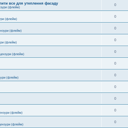
пити все для утеплення фасаду
0
нзури (флейм)
0
ури (флейм)
0
ензури (флейм)
0
ури (флейм)
0
цензури (флейм)
0
0
зури (флейм)
0
0
0
ензури (флейм)
0
цензури (флейм)