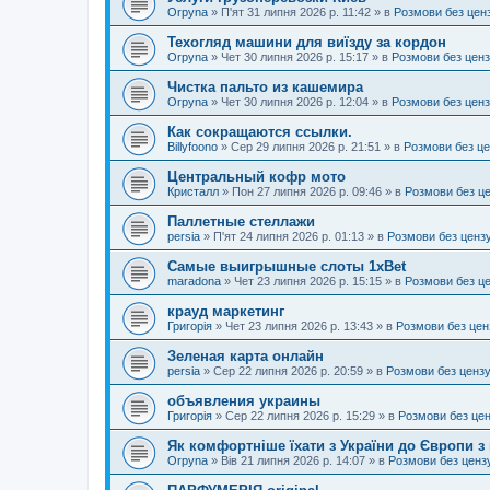
Orpyna
»
П'ят 31 липня 2026 р. 11:42
» в
Розмови без цен
Техогляд машини для виїзду за кордон
Orpyna
»
Чет 30 липня 2026 р. 15:17
» в
Розмови без цен
Чистка пальто из кашемира
Orpyna
»
Чет 30 липня 2026 р. 12:04
» в
Розмови без цен
Как сокращаются ссылки.
Billyfoono
»
Сер 29 липня 2026 р. 21:51
» в
Розмови без ц
Центральный кофр мото
Кристалл
»
Пон 27 липня 2026 р. 09:46
» в
Розмови без ц
Паллетные стеллажи
persia
»
П'ят 24 липня 2026 р. 01:13
» в
Розмови без ценз
Самые выигрышные слоты 1xBet
maradona
»
Чет 23 липня 2026 р. 15:15
» в
Розмови без ц
крауд маркетинг
Григорія
»
Чет 23 липня 2026 р. 13:43
» в
Розмови без цен
Зеленая карта онлайн
persia
»
Сер 22 липня 2026 р. 20:59
» в
Розмови без ценз
объявления украины
Григорія
»
Сер 22 липня 2026 р. 15:29
» в
Розмови без це
Як комфортніше їхати з України до Європи з
Orpyna
»
Вів 21 липня 2026 р. 14:07
» в
Розмови без ценз