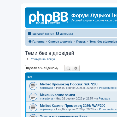
Форум Луцької ін
Луцький форум - форум нашого м
Швидкий доступ
Допомога
Головна
Список форумів
Пошук
Теми без відповід
Теми без відповідей
Розширений пошук
Пошук
Розширений пошук
ТЕМ
Melbet Промокод Россия: WAP200
nejkilowap
»
Нед 02 серпня 2026 р. 23:08
» в
Розмови без 
Механические замки
maradona
»
Нед 02 серпня 2026 р. 21:57
» в
Реклама
Melbet Казино Промокод 2026: WAP200
nejkilowap
»
Нед 02 серпня 2026 р. 20:28
» в
Розмови без 
Услуги грузоперевозки Киев