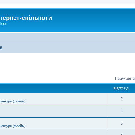
тернет-спільноти
іста
ей
Пошук дав бі
ВІДПОВІДІ
0
цензури (флейм)
0
0
цензури (флейм)