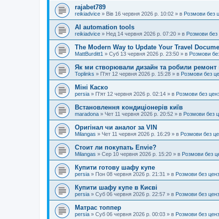
rajabet789
reikiadvice
»
Вів 16 червня 2026 р. 10:02
» в
Розмови без 
AI automation tools
reikiadvice
»
Нед 14 червня 2026 р. 07:20
» в
Розмови без
The Modern Way to Update Your Travel Docume
MattBurditt1
»
Суб 13 червня 2026 р. 23:50
» в
Розмови бе
Як ми створювали дизайн та робили ремонт 
Toplinks
»
П'ят 12 червня 2026 р. 15:28
» в
Розмови без ц
Міні Каско
persia
»
П'ят 12 червня 2026 р. 02:14
» в
Розмови без цен
Встановлення кондиціонерів київ
maradona
»
Чет 11 червня 2026 р. 20:52
» в
Розмови без 
Оригінал чи аналог за VIN
Milangas
»
Чет 11 червня 2026 р. 16:29
» в
Розмови без ц
Стоит ли покупать Envie?
Milangas
»
Сер 10 червня 2026 р. 15:20
» в
Розмови без ц
Купити готову шафу купе
persia
»
Пон 08 червня 2026 р. 21:31
» в
Розмови без цен
Купити шафу купе в Києві
persia
»
Суб 06 червня 2026 р. 22:57
» в
Розмови без цен
Матрас топпер
persia
»
Суб 06 червня 2026 р. 00:03
» в
Розмови без цен