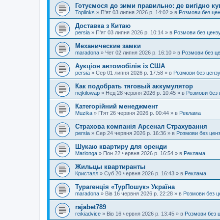
Готуємося до зими правильно: де вигідно ку
Toplinks
»
П'ят 03 липня 2026 р. 14:02
» в
Розмови без це
Доставка з Китаю
persia
»
П'ят 03 липня 2026 р. 10:14
» в
Розмови без ценз
Механические замки
maradona
»
Чет 02 липня 2026 р. 16:10
» в
Розмови без ц
Аукціон автомобілів із США
persia
»
Сер 01 липня 2026 р. 17:58
» в
Розмови без ценз
Как подобрать тяговый аккумулятор
nejkilowap
»
Нед 28 червня 2026 р. 10:45
» в
Розмови без 
Категорійний менеджмент
Muzika
»
П'ят 26 червня 2026 р. 00:44
» в
Реклама
Страхова компанія Арсенал Страхування
persia
»
Сер 24 червня 2026 р. 16:36
» в
Розмови без цен
Шукаю квартиру для оренди
Marionga
»
Пон 22 червня 2026 р. 16:54
» в
Реклама
Жильцы квартиранты
Кристалл
»
Суб 20 червня 2026 р. 16:43
» в
Реклама
Турагенція «ТурПошук» Україна
maradona
»
Вів 16 червня 2026 р. 22:28
» в
Розмови без ц
rajabet789
reikiadvice
»
Вів 16 червня 2026 р. 13:45
» в
Розмови без 