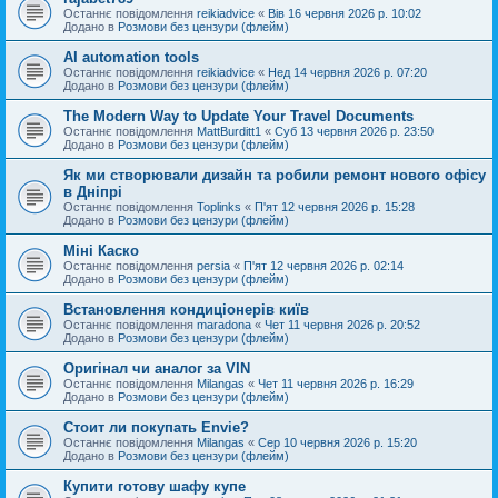
Останнє повідомлення
reikiadvice
«
Вів 16 червня 2026 р. 10:02
Додано в
Розмови без цензури (флейм)
AI automation tools
Останнє повідомлення
reikiadvice
«
Нед 14 червня 2026 р. 07:20
Додано в
Розмови без цензури (флейм)
The Modern Way to Update Your Travel Documents
Останнє повідомлення
MattBurditt1
«
Суб 13 червня 2026 р. 23:50
Додано в
Розмови без цензури (флейм)
Як ми створювали дизайн та робили ремонт нового офісу
в Дніпрі
Останнє повідомлення
Toplinks
«
П'ят 12 червня 2026 р. 15:28
Додано в
Розмови без цензури (флейм)
Міні Каско
Останнє повідомлення
persia
«
П'ят 12 червня 2026 р. 02:14
Додано в
Розмови без цензури (флейм)
Встановлення кондиціонерів київ
Останнє повідомлення
maradona
«
Чет 11 червня 2026 р. 20:52
Додано в
Розмови без цензури (флейм)
Оригінал чи аналог за VIN
Останнє повідомлення
Milangas
«
Чет 11 червня 2026 р. 16:29
Додано в
Розмови без цензури (флейм)
Стоит ли покупать Envie?
Останнє повідомлення
Milangas
«
Сер 10 червня 2026 р. 15:20
Додано в
Розмови без цензури (флейм)
Купити готову шафу купе