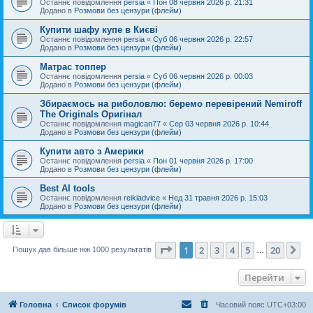
Останнє повідомлення
persia
«
Пон 08 червня 2026 р. 21:31
Додано в
Розмови без цензури (флейм)
Купити шафу купе в Києві
Останнє повідомлення
persia
«
Суб 06 червня 2026 р. 22:57
Додано в
Розмови без цензури (флейм)
Матрас топпер
Останнє повідомлення
persia
«
Суб 06 червня 2026 р. 00:03
Додано в
Розмови без цензури (флейм)
Збираємось на риболовлю: беремо перевірений Nemiroff
The Originals Оригінал
Останнє повідомлення
magican77
«
Сер 03 червня 2026 р. 10:44
Додано в
Розмови без цензури (флейм)
Купити авто з Америки
Останнє повідомлення
persia
«
Пон 01 червня 2026 р. 17:00
Додано в
Розмови без цензури (флейм)
Best AI tools
Останнє повідомлення
reikiadvice
«
Нед 31 травня 2026 р. 15:03
Додано в
Розмови без цензури (флейм)
Сторінка
1
з
20
1
2
3
4
5
20
Да
Пошук дав більше ніж 1000 результатів
…
Перейти
Головна
Список форумів
Часовий пояс
UTC+03:00