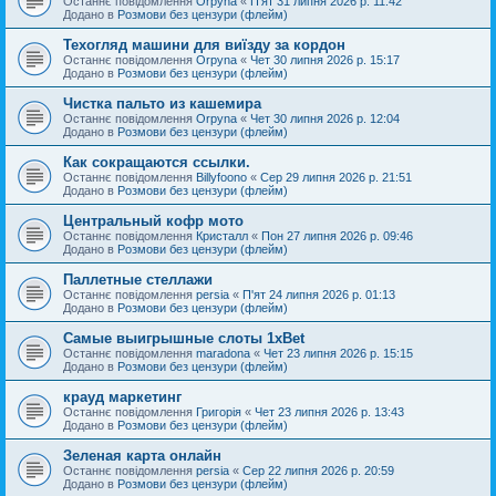
Останнє повідомлення
Orpyna
«
П'ят 31 липня 2026 р. 11:42
Додано в
Розмови без цензури (флейм)
Техогляд машини для виїзду за кордон
Останнє повідомлення
Orpyna
«
Чет 30 липня 2026 р. 15:17
Додано в
Розмови без цензури (флейм)
Чистка пальто из кашемира
Останнє повідомлення
Orpyna
«
Чет 30 липня 2026 р. 12:04
Додано в
Розмови без цензури (флейм)
Как сокращаются ссылки.
Останнє повідомлення
Billyfoono
«
Сер 29 липня 2026 р. 21:51
Додано в
Розмови без цензури (флейм)
Центральный кофр мото
Останнє повідомлення
Кристалл
«
Пон 27 липня 2026 р. 09:46
Додано в
Розмови без цензури (флейм)
Паллетные стеллажи
Останнє повідомлення
persia
«
П'ят 24 липня 2026 р. 01:13
Додано в
Розмови без цензури (флейм)
Самые выигрышные слоты 1xBet
Останнє повідомлення
maradona
«
Чет 23 липня 2026 р. 15:15
Додано в
Розмови без цензури (флейм)
крауд маркетинг
Останнє повідомлення
Григорія
«
Чет 23 липня 2026 р. 13:43
Додано в
Розмови без цензури (флейм)
Зеленая карта онлайн
Останнє повідомлення
persia
«
Сер 22 липня 2026 р. 20:59
Додано в
Розмови без цензури (флейм)