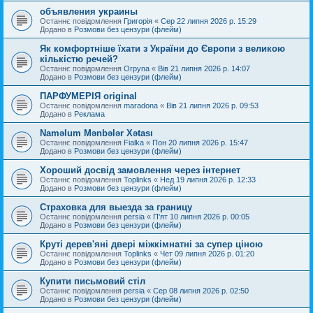
объявления украины
Останнє повідомлення
Григорія
«
Сер 22 липня 2026 р. 15:29
Додано в
Розмови без цензури (флейм)
Як комфортніше їхати з України до Європи з великою
кількістю речей?
Останнє повідомлення
Orpyna
«
Вів 21 липня 2026 р. 14:07
Додано в
Розмови без цензури (флейм)
ПАРФУМЕРІЯ original
Останнє повідомлення
maradona
«
Вів 21 липня 2026 р. 09:53
Додано в
Реклама
Naməlum Mənbələr Xətası
Останнє повідомлення
Fialka
«
Пон 20 липня 2026 р. 15:47
Додано в
Розмови без цензури (флейм)
Хороший досвід замовлення через інтернет
Останнє повідомлення
Toplinks
«
Нед 19 липня 2026 р. 12:33
Додано в
Розмови без цензури (флейм)
Страховка для выезда за границу
Останнє повідомлення
persia
«
П'ят 10 липня 2026 р. 00:05
Додано в
Розмови без цензури (флейм)
Круті дерев'яні двері міжкімнатні за супер ціною
Останнє повідомлення
Toplinks
«
Чет 09 липня 2026 р. 01:20
Додано в
Розмови без цензури (флейм)
Купити письмовий стіл
Останнє повідомлення
persia
«
Сер 08 липня 2026 р. 02:50
Додано в
Розмови без цензури (флейм)