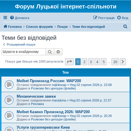
Форум Луцької інтернет-спільноти
Допомога
Реєстрація
Вхід
П
Головна
Список форумів
Пошук
Теми без відповідей
о
Теми без відповідей
ш
Розширений пошук
у
Пошук
Розширений пошук
к
Сторінка
1
з
20
1
2
3
4
5
20
Да
Пошук дав більше ніж 1000 результатів
…
Тем
Melbet Промокод Россия: WAP200
Останнє повідомлення
nejkilowap
«
Нед 02 серпня 2026 р. 23:08
Додано в
Розмови без цензури (флейм)
Механические замки
Останнє повідомлення
maradona
«
Нед 02 серпня 2026 р. 21:57
Додано в
Реклама
Melbet Казино Промокод 2026: WAP200
Останнє повідомлення
nejkilowap
«
Нед 02 серпня 2026 р. 20:28
Додано в
Розмови без цензури (флейм)
Услуги грузоперевозки Киев