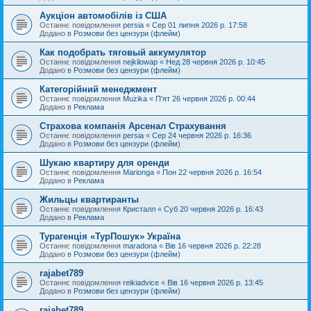
Аукціон автомобілів із США
Останнє повідомлення
persia
«
Сер 01 липня 2026 р. 17:58
Додано в
Розмови без цензури (флейм)
Как подобрать тяговый аккумулятор
Останнє повідомлення
nejkilowap
«
Нед 28 червня 2026 р. 10:45
Додано в
Розмови без цензури (флейм)
Категорійний менеджмент
Останнє повідомлення
Muzika
«
П'ят 26 червня 2026 р. 00:44
Додано в
Реклама
Страхова компанія Арсенал Страхування
Останнє повідомлення
persia
«
Сер 24 червня 2026 р. 16:36
Додано в
Розмови без цензури (флейм)
Шукаю квартиру для оренди
Останнє повідомлення
Marionga
«
Пон 22 червня 2026 р. 16:54
Додано в
Реклама
Жильцы квартиранты
Останнє повідомлення
Кристалл
«
Суб 20 червня 2026 р. 16:43
Додано в
Реклама
Турагенція «ТурПошук» Україна
Останнє повідомлення
maradona
«
Вів 16 червня 2026 р. 22:28
Додано в
Розмови без цензури (флейм)
rajabet789
Останнє повідомлення
reikiadvice
«
Вів 16 червня 2026 р. 13:45
Додано в
Розмови без цензури (флейм)
rajabet789