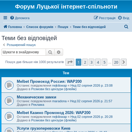
Форум Луцької інтернет-спільноти
Допомога
Реєстрація
Вхід
П
Головна
Список форумів
Пошук
Теми без відповідей
о
Теми без відповідей
ш
Розширений пошук
у
Пошук
Розширений пошук
к
Сторінка
1
з
20
1
2
3
4
5
20
Да
Пошук дав більше ніж 1000 результатів
…
Тем
Melbet Промокод Россия: WAP200
Останнє повідомлення
nejkilowap
«
Нед 02 серпня 2026 р. 23:08
Додано в
Розмови без цензури (флейм)
Механические замки
Останнє повідомлення
maradona
«
Нед 02 серпня 2026 р. 21:57
Додано в
Реклама
Melbet Казино Промокод 2026: WAP200
Останнє повідомлення
nejkilowap
«
Нед 02 серпня 2026 р. 20:28
Додано в
Розмови без цензури (флейм)
Услуги грузоперевозки Киев