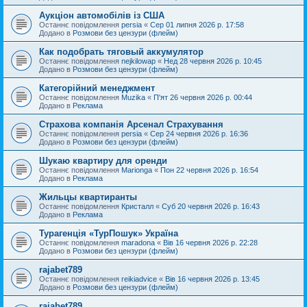
Аукціон автомобілів із США
Останнє повідомлення
persia
«
Сер 01 липня 2026 р. 17:58
Додано в
Розмови без цензури (флейм)
Как подобрать тяговый аккумулятор
Останнє повідомлення
nejkilowap
«
Нед 28 червня 2026 р. 10:45
Додано в
Розмови без цензури (флейм)
Категорійний менеджмент
Останнє повідомлення
Muzika
«
П'ят 26 червня 2026 р. 00:44
Додано в
Реклама
Страхова компанія Арсенал Страхування
Останнє повідомлення
persia
«
Сер 24 червня 2026 р. 16:36
Додано в
Розмови без цензури (флейм)
Шукаю квартиру для оренди
Останнє повідомлення
Marionga
«
Пон 22 червня 2026 р. 16:54
Додано в
Реклама
Жильцы квартиранты
Останнє повідомлення
Кристалл
«
Суб 20 червня 2026 р. 16:43
Додано в
Реклама
Турагенція «ТурПошук» Україна
Останнє повідомлення
maradona
«
Вів 16 червня 2026 р. 22:28
Додано в
Розмови без цензури (флейм)
rajabet789
Останнє повідомлення
reikiadvice
«
Вів 16 червня 2026 р. 13:45
Додано в
Розмови без цензури (флейм)
rajabet789