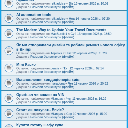
Останнє повідомлення
reikiadvice
«
Вів 16 червня 2026 р. 10:02
Додано в
Розмови без цензури (флейм)
AI automation tools
Останнє повідомлення
reikiadvice
«
Нед 14 червня 2026 р. 07:20
Додано в
Розмови без цензури (флейм)
The Modern Way to Update Your Travel Documents
Останнє повідомлення
MattBurditt1
«
Суб 13 червня 2026 р. 23:50
Додано в
Розмови без цензури (флейм)
Як ми створювали дизайн та робили ремонт нового офісу
в Дніпрі
Останнє повідомлення
Toplinks
«
П'ят 12 червня 2026 р. 15:28
Додано в
Розмови без цензури (флейм)
Міні Каско
Останнє повідомлення
persia
«
П'ят 12 червня 2026 р. 02:14
Додано в
Розмови без цензури (флейм)
Встановлення кондиціонерів київ
Останнє повідомлення
maradona
«
Чет 11 червня 2026 р. 20:52
Додано в
Розмови без цензури (флейм)
Оригінал чи аналог за VIN
Останнє повідомлення
Milangas
«
Чет 11 червня 2026 р. 16:29
Додано в
Розмови без цензури (флейм)
Стоит ли покупать Envie?
Останнє повідомлення
Milangas
«
Сер 10 червня 2026 р. 15:20
Додано в
Розмови без цензури (флейм)
Купити готову шафу купе