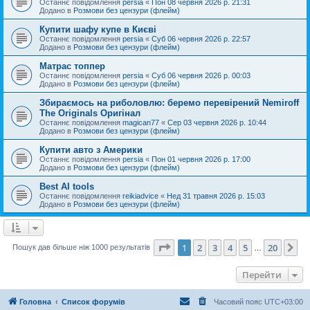
Останнє повідомлення
persia
«
Пон 08 червня 2026 р. 21:31
Додано в
Розмови без цензури (флейм)
Купити шафу купе в Києві
Останнє повідомлення
persia
«
Суб 06 червня 2026 р. 22:57
Додано в
Розмови без цензури (флейм)
Матрас топпер
Останнє повідомлення
persia
«
Суб 06 червня 2026 р. 00:03
Додано в
Розмови без цензури (флейм)
Збираємось на риболовлю: беремо перевірений Nemiroff
The Originals Оригінал
Останнє повідомлення
magican77
«
Сер 03 червня 2026 р. 10:44
Додано в
Розмови без цензури (флейм)
Купити авто з Америки
Останнє повідомлення
persia
«
Пон 01 червня 2026 р. 17:00
Додано в
Розмови без цензури (флейм)
Best AI tools
Останнє повідомлення
reikiadvice
«
Нед 31 травня 2026 р. 15:03
Додано в
Розмови без цензури (флейм)
Сторінка
1
з
20
1
2
3
4
5
20
Да
Пошук дав більше ніж 1000 результатів
…
Перейти
Головна
Список форумів
Часовий пояс
UTC+03:00