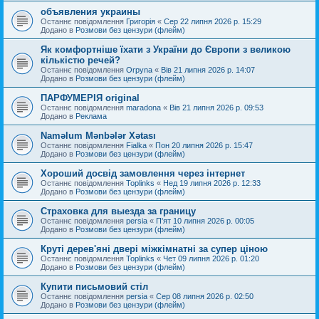
объявления украины
Останнє повідомлення
Григорія
«
Сер 22 липня 2026 р. 15:29
Додано в
Розмови без цензури (флейм)
Як комфортніше їхати з України до Європи з великою
кількістю речей?
Останнє повідомлення
Orpyna
«
Вів 21 липня 2026 р. 14:07
Додано в
Розмови без цензури (флейм)
ПАРФУМЕРІЯ original
Останнє повідомлення
maradona
«
Вів 21 липня 2026 р. 09:53
Додано в
Реклама
Naməlum Mənbələr Xətası
Останнє повідомлення
Fialka
«
Пон 20 липня 2026 р. 15:47
Додано в
Розмови без цензури (флейм)
Хороший досвід замовлення через інтернет
Останнє повідомлення
Toplinks
«
Нед 19 липня 2026 р. 12:33
Додано в
Розмови без цензури (флейм)
Страховка для выезда за границу
Останнє повідомлення
persia
«
П'ят 10 липня 2026 р. 00:05
Додано в
Розмови без цензури (флейм)
Круті дерев'яні двері міжкімнатні за супер ціною
Останнє повідомлення
Toplinks
«
Чет 09 липня 2026 р. 01:20
Додано в
Розмови без цензури (флейм)
Купити письмовий стіл
Останнє повідомлення
persia
«
Сер 08 липня 2026 р. 02:50
Додано в
Розмови без цензури (флейм)