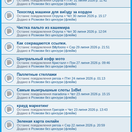
Останнє повідомлення
Orpyna
«
П'ят 31 липня 2026 р. 11:42
Додано в
Розмови без цензури (флейм)
Техогляд машини для виїзду за кордон
Останнє повідомлення
Orpyna
«
Чет 30 липня 2026 р. 15:17
Додано в
Розмови без цензури (флейм)
Чистка пальто из кашемира
Останнє повідомлення
Orpyna
«
Чет 30 липня 2026 р. 12:04
Додано в
Розмови без цензури (флейм)
Как сокращаются ссылки.
Останнє повідомлення
Billyfoono
«
Сер 29 липня 2026 р. 21:51
Додано в
Розмови без цензури (флейм)
Центральный кофр мото
Останнє повідомлення
Кристалл
«
Пон 27 липня 2026 р. 09:46
Додано в
Розмови без цензури (флейм)
Паллетные стеллажи
Останнє повідомлення
persia
«
П'ят 24 липня 2026 р. 01:13
Додано в
Розмови без цензури (флейм)
Самые выигрышные слоты 1xBet
Останнє повідомлення
maradona
«
Чет 23 липня 2026 р. 15:15
Додано в
Розмови без цензури (флейм)
крауд маркетинг
Останнє повідомлення
Григорія
«
Чет 23 липня 2026 р. 13:43
Додано в
Розмови без цензури (флейм)
Зеленая карта онлайн
Останнє повідомлення
persia
«
Сер 22 липня 2026 р. 20:59
Додано в
Розмови без цензури (флейм)