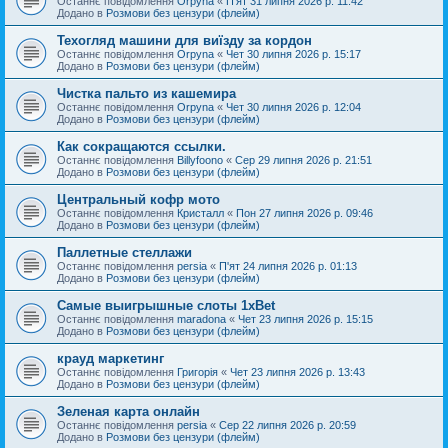
Останнє повідомлення
Orpyna
«
П'ят 31 липня 2026 р. 11:42
Додано в
Розмови без цензури (флейм)
Техогляд машини для виїзду за кордон
Останнє повідомлення
Orpyna
«
Чет 30 липня 2026 р. 15:17
Додано в
Розмови без цензури (флейм)
Чистка пальто из кашемира
Останнє повідомлення
Orpyna
«
Чет 30 липня 2026 р. 12:04
Додано в
Розмови без цензури (флейм)
Как сокращаются ссылки.
Останнє повідомлення
Billyfoono
«
Сер 29 липня 2026 р. 21:51
Додано в
Розмови без цензури (флейм)
Центральный кофр мото
Останнє повідомлення
Кристалл
«
Пон 27 липня 2026 р. 09:46
Додано в
Розмови без цензури (флейм)
Паллетные стеллажи
Останнє повідомлення
persia
«
П'ят 24 липня 2026 р. 01:13
Додано в
Розмови без цензури (флейм)
Самые выигрышные слоты 1xBet
Останнє повідомлення
maradona
«
Чет 23 липня 2026 р. 15:15
Додано в
Розмови без цензури (флейм)
крауд маркетинг
Останнє повідомлення
Григорія
«
Чет 23 липня 2026 р. 13:43
Додано в
Розмови без цензури (флейм)
Зеленая карта онлайн
Останнє повідомлення
persia
«
Сер 22 липня 2026 р. 20:59
Додано в
Розмови без цензури (флейм)