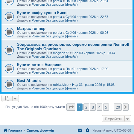
Останнє повідомлення
persia
«
Пон 08 червня 2026 р. 21:31
Додано в
Розмови без цензури (флейм)
Купити шафу купе в Києві
Останнє повідомлення
persia
«
Суб 06 червня 2026 р. 22:57
Додано в
Розмови без цензури (флейм)
Матрас топпер
Останнє повідомлення
persia
«
Суб 06 червня 2026 р. 00:03
Додано в
Розмови без цензури (флейм)
Збираємось на риболовлю: беремо перевірений Nemiroff
The Originals Оригінал
Останнє повідомлення
magican77
«
Сер 03 червня 2026 р. 10:44
Додано в
Розмови без цензури (флейм)
Купити авто з Америки
Останнє повідомлення
persia
«
Пон 01 червня 2026 р. 17:00
Додано в
Розмови без цензури (флейм)
Best AI tools
Останнє повідомлення
reikiadvice
«
Нед 31 травня 2026 р. 15:03
Додано в
Розмови без цензури (флейм)
Сторінка
1
з
20
1
2
3
4
5
20
Да
Пошук дав більше ніж 1000 результатів
…
Перейти
Головна
Список форумів
Часовий пояс
UTC+03:00