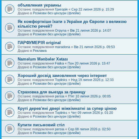
объявления украины
Останнє повідомлення
Григорія
«
Сер 22 липня 2026 р. 15:29
Додано в
Розмови без цензури (флейм)
Як комфортніше їхати з України до Європи з великою
кількістю речей?
Останнє повідомлення
Orpyna
«
Вів 21 липня 2026 р. 14:07
Додано в
Розмови без цензури (флейм)
ПАРФУМЕРІЯ original
Останнє повідомлення
maradona
«
Вів 21 липня 2026 р. 09:53
Додано в
Реклама
Naməlum Mənbələr Xətası
Останнє повідомлення
Fialka
«
Пон 20 липня 2026 р. 15:47
Додано в
Розмови без цензури (флейм)
Хороший досвід замовлення через інтернет
Останнє повідомлення
Toplinks
«
Нед 19 липня 2026 р. 12:33
Додано в
Розмови без цензури (флейм)
Страховка для выезда за границу
Останнє повідомлення
persia
«
П'ят 10 липня 2026 р. 00:05
Додано в
Розмови без цензури (флейм)
Круті дерев'яні двері міжкімнатні за супер ціною
Останнє повідомлення
Toplinks
«
Чет 09 липня 2026 р. 01:20
Додано в
Розмови без цензури (флейм)
Купити письмовий стіл
Останнє повідомлення
persia
«
Сер 08 липня 2026 р. 02:50
Додано в
Розмови без цензури (флейм)