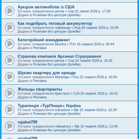
Аукціон автомобілів із США
Останнє повідомлення
persia
«
Сер 01 липня 2026 р. 17:58
Додано в
Розмови без цензури (флейм)
Как подобрать тяговый аккумулятор
Останнє повідомлення
nejkilowap
«
Нед 28 червня 2026 р. 10:45
Додано в
Розмови без цензури (флейм)
Категорійний менеджмент
Останнє повідомлення
Muzika
«
П'ят 26 червня 2026 р. 00:44
Додано в
Реклама
Страхова компанія Арсенал Страхування
Останнє повідомлення
persia
«
Сер 24 червня 2026 р. 16:36
Додано в
Розмови без цензури (флейм)
Шукаю квартиру для оренди
Останнє повідомлення
Marionga
«
Пон 22 червня 2026 р. 16:54
Додано в
Реклама
Жильцы квартиранты
Останнє повідомлення
Кристалл
«
Суб 20 червня 2026 р. 16:43
Додано в
Реклама
Турагенція «ТурПошук» Україна
Останнє повідомлення
maradona
«
Вів 16 червня 2026 р. 22:28
Додано в
Розмови без цензури (флейм)
rajabet789
Останнє повідомлення
reikiadvice
«
Вів 16 червня 2026 р. 13:45
Додано в
Розмови без цензури (флейм)
rajabet789