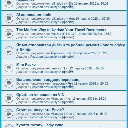
Останнє повідомлення
reikiadvice
«
Вів 16 червня 2026 р. 10:02
Додано в
Розмови без цензури (флейм)
AI automation tools
Останнє повідомлення
reikiadvice
«
Нед 14 червня 2026 р. 07:20
Додано в
Розмови без цензури (флейм)
The Modern Way to Update Your Travel Documents
Останнє повідомлення
MattBurditt1
«
Суб 13 червня 2026 р. 23:50
Додано в
Розмови без цензури (флейм)
Як ми створювали дизайн та робили ремонт нового офісу
в Дніпрі
Останнє повідомлення
Toplinks
«
П'ят 12 червня 2026 р. 15:28
Додано в
Розмови без цензури (флейм)
Міні Каско
Останнє повідомлення
persia
«
П'ят 12 червня 2026 р. 02:14
Додано в
Розмови без цензури (флейм)
Встановлення кондиціонерів київ
Останнє повідомлення
maradona
«
Чет 11 червня 2026 р. 20:52
Додано в
Розмови без цензури (флейм)
Оригінал чи аналог за VIN
Останнє повідомлення
Milangas
«
Чет 11 червня 2026 р. 16:29
Додано в
Розмови без цензури (флейм)
Стоит ли покупать Envie?
Останнє повідомлення
Milangas
«
Сер 10 червня 2026 р. 15:20
Додано в
Розмови без цензури (флейм)
Купити готову шафу купе