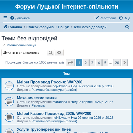
Форум Луцької інтернет-спільноти
Допомога
Реєстрація
Вхід
П
Головна
Список форумів
Пошук
Теми без відповідей
о
Теми без відповідей
ш
Розширений пошук
у
Пошук
Розширений пошук
к
Сторінка
1
з
20
1
2
3
4
5
20
Да
Пошук дав більше ніж 1000 результатів
…
Тем
Melbet Промокод Россия: WAP200
Останнє повідомлення
nejkilowap
«
Нед 02 серпня 2026 р. 23:08
Додано в
Розмови без цензури (флейм)
Механические замки
Останнє повідомлення
maradona
«
Нед 02 серпня 2026 р. 21:57
Додано в
Реклама
Melbet Казино Промокод 2026: WAP200
Останнє повідомлення
nejkilowap
«
Нед 02 серпня 2026 р. 20:28
Додано в
Розмови без цензури (флейм)
Услуги грузоперевозки Киев