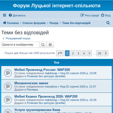
Форум Луцької інтернет-спільноти
Допомога
Реєстрація
Вхід
П
Головна
Список форумів
Пошук
Теми без відповідей
о
Теми без відповідей
ш
Розширений пошук
у
Пошук
Розширений пошук
к
Сторінка
1
з
20
1
2
3
4
5
20
Да
Пошук дав більше ніж 1000 результатів
…
Тем
Melbet Промокод Россия: WAP200
Останнє повідомлення
nejkilowap
«
Нед 02 серпня 2026 р. 23:08
Додано в
Розмови без цензури (флейм)
Механические замки
Останнє повідомлення
maradona
«
Нед 02 серпня 2026 р. 21:57
Додано в
Реклама
Melbet Казино Промокод 2026: WAP200
Останнє повідомлення
nejkilowap
«
Нед 02 серпня 2026 р. 20:28
Додано в
Розмови без цензури (флейм)
Услуги грузоперевозки Киев