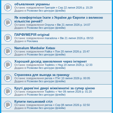
объявления украины
Останнє повідомлення
Григорія
«
Сер 22 липня 2026 р. 15:29
Додано в
Розмови без цензури (флейм)
Як комфортніше їхати з України до Європи з великою
кількістю речей?
Останнє повідомлення
Orpyna
«
Вів 21 липня 2026 р. 14:07
Додано в
Розмови без цензури (флейм)
ПАРФУМЕРІЯ original
Останнє повідомлення
maradona
«
Вів 21 липня 2026 р. 09:53
Додано в
Реклама
Naməlum Mənbələr Xətası
Останнє повідомлення
Fialka
«
Пон 20 липня 2026 р. 15:47
Додано в
Розмови без цензури (флейм)
Хороший досвід замовлення через інтернет
Останнє повідомлення
Toplinks
«
Нед 19 липня 2026 р. 12:33
Додано в
Розмови без цензури (флейм)
Страховка для выезда за границу
Останнє повідомлення
persia
«
П'ят 10 липня 2026 р. 00:05
Додано в
Розмови без цензури (флейм)
Круті дерев'яні двері міжкімнатні за супер ціною
Останнє повідомлення
Toplinks
«
Чет 09 липня 2026 р. 01:20
Додано в
Розмови без цензури (флейм)
Купити письмовий стіл
Останнє повідомлення
persia
«
Сер 08 липня 2026 р. 02:50
Додано в
Розмови без цензури (флейм)