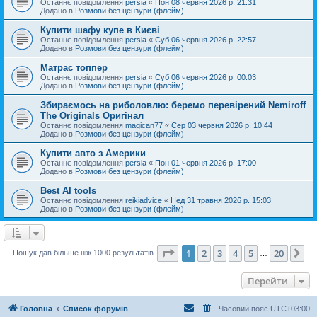
Останнє повідомлення
persia
«
Пон 08 червня 2026 р. 21:31
Додано в
Розмови без цензури (флейм)
Купити шафу купе в Києві
Останнє повідомлення
persia
«
Суб 06 червня 2026 р. 22:57
Додано в
Розмови без цензури (флейм)
Матрас топпер
Останнє повідомлення
persia
«
Суб 06 червня 2026 р. 00:03
Додано в
Розмови без цензури (флейм)
Збираємось на риболовлю: беремо перевірений Nemiroff
The Originals Оригінал
Останнє повідомлення
magican77
«
Сер 03 червня 2026 р. 10:44
Додано в
Розмови без цензури (флейм)
Купити авто з Америки
Останнє повідомлення
persia
«
Пон 01 червня 2026 р. 17:00
Додано в
Розмови без цензури (флейм)
Best AI tools
Останнє повідомлення
reikiadvice
«
Нед 31 травня 2026 р. 15:03
Додано в
Розмови без цензури (флейм)
Сторінка
1
з
20
1
2
3
4
5
20
Да
Пошук дав більше ніж 1000 результатів
…
Перейти
Головна
Список форумів
Часовий пояс
UTC+03:00