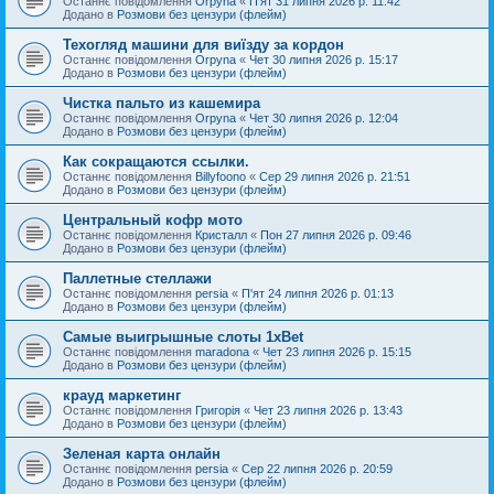
Останнє повідомлення
Orpyna
«
П'ят 31 липня 2026 р. 11:42
Додано в
Розмови без цензури (флейм)
Техогляд машини для виїзду за кордон
Останнє повідомлення
Orpyna
«
Чет 30 липня 2026 р. 15:17
Додано в
Розмови без цензури (флейм)
Чистка пальто из кашемира
Останнє повідомлення
Orpyna
«
Чет 30 липня 2026 р. 12:04
Додано в
Розмови без цензури (флейм)
Как сокращаются ссылки.
Останнє повідомлення
Billyfoono
«
Сер 29 липня 2026 р. 21:51
Додано в
Розмови без цензури (флейм)
Центральный кофр мото
Останнє повідомлення
Кристалл
«
Пон 27 липня 2026 р. 09:46
Додано в
Розмови без цензури (флейм)
Паллетные стеллажи
Останнє повідомлення
persia
«
П'ят 24 липня 2026 р. 01:13
Додано в
Розмови без цензури (флейм)
Самые выигрышные слоты 1xBet
Останнє повідомлення
maradona
«
Чет 23 липня 2026 р. 15:15
Додано в
Розмови без цензури (флейм)
крауд маркетинг
Останнє повідомлення
Григорія
«
Чет 23 липня 2026 р. 13:43
Додано в
Розмови без цензури (флейм)
Зеленая карта онлайн
Останнє повідомлення
persia
«
Сер 22 липня 2026 р. 20:59
Додано в
Розмови без цензури (флейм)