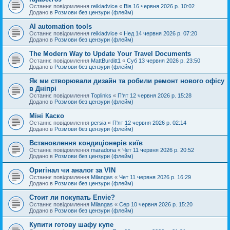
Останнє повідомлення
reikiadvice
«
Вів 16 червня 2026 р. 10:02
Додано в
Розмови без цензури (флейм)
AI automation tools
Останнє повідомлення
reikiadvice
«
Нед 14 червня 2026 р. 07:20
Додано в
Розмови без цензури (флейм)
The Modern Way to Update Your Travel Documents
Останнє повідомлення
MattBurditt1
«
Суб 13 червня 2026 р. 23:50
Додано в
Розмови без цензури (флейм)
Як ми створювали дизайн та робили ремонт нового офісу
в Дніпрі
Останнє повідомлення
Toplinks
«
П'ят 12 червня 2026 р. 15:28
Додано в
Розмови без цензури (флейм)
Міні Каско
Останнє повідомлення
persia
«
П'ят 12 червня 2026 р. 02:14
Додано в
Розмови без цензури (флейм)
Встановлення кондиціонерів київ
Останнє повідомлення
maradona
«
Чет 11 червня 2026 р. 20:52
Додано в
Розмови без цензури (флейм)
Оригінал чи аналог за VIN
Останнє повідомлення
Milangas
«
Чет 11 червня 2026 р. 16:29
Додано в
Розмови без цензури (флейм)
Стоит ли покупать Envie?
Останнє повідомлення
Milangas
«
Сер 10 червня 2026 р. 15:20
Додано в
Розмови без цензури (флейм)
Купити готову шафу купе