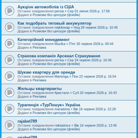
Аукціон автомобілів із США
Останнє повідомлення
persia
«
Сер 01 липня 2026 р. 17:58
Додано в
Розмови без цензури (флейм)
Как подобрать тяговый аккумулятор
Останнє повідомлення
nejkilowap
«
Нед 28 червня 2026 р. 10:45
Додано в
Розмови без цензури (флейм)
Категорійний менеджмент
Останнє повідомлення
Muzika
«
П'ят 26 червня 2026 р. 00:44
Додано в
Реклама
Страхова компанія Арсенал Страхування
Останнє повідомлення
persia
«
Сер 24 червня 2026 р. 16:36
Додано в
Розмови без цензури (флейм)
Шукаю квартиру для оренди
Останнє повідомлення
Marionga
«
Пон 22 червня 2026 р. 16:54
Додано в
Реклама
Жильцы квартиранты
Останнє повідомлення
Кристалл
«
Суб 20 червня 2026 р. 16:43
Додано в
Реклама
Турагенція «ТурПошук» Україна
Останнє повідомлення
maradona
«
Вів 16 червня 2026 р. 22:28
Додано в
Розмови без цензури (флейм)
rajabet789
Останнє повідомлення
reikiadvice
«
Вів 16 червня 2026 р. 13:45
Додано в
Розмови без цензури (флейм)
rajabet789