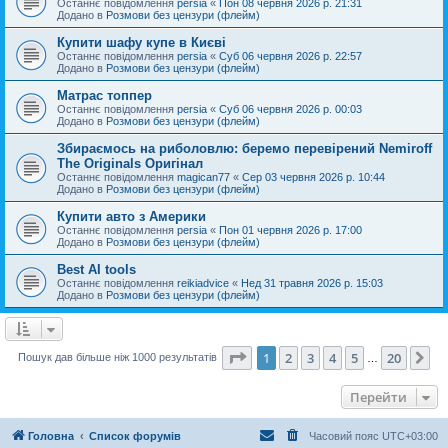
Останнє повідомлення
persia
«
Пон 08 червня 2026 р. 21:31
Додано в
Розмови без цензури (флейм)
Купити шафу купе в Києві
Останнє повідомлення
persia
«
Суб 06 червня 2026 р. 22:57
Додано в
Розмови без цензури (флейм)
Матрас топпер
Останнє повідомлення
persia
«
Суб 06 червня 2026 р. 00:03
Додано в
Розмови без цензури (флейм)
Збираємось на риболовлю: беремо перевірений Nemiroff
The Originals Оригінал
Останнє повідомлення
magican77
«
Сер 03 червня 2026 р. 10:44
Додано в
Розмови без цензури (флейм)
Купити авто з Америки
Останнє повідомлення
persia
«
Пон 01 червня 2026 р. 17:00
Додано в
Розмови без цензури (флейм)
Best AI tools
Останнє повідомлення
reikiadvice
«
Нед 31 травня 2026 р. 15:03
Додано в
Розмови без цензури (флейм)
Сторінка
1
з
20
1
2
3
4
5
20
Да
Пошук дав більше ніж 1000 результатів
…
Перейти
Головна
Список форумів
Часовий пояс
UTC+03:00