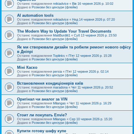
Останнє повідомлення
reikiadvice
«
Вів 16 червня 2026 р. 10:02
Додано в
Розмови без цензури (флейм)
AI automation tools
Останнє повідомлення
reikiadvice
«
Нед 14 червня 2026 р. 07:20
Додано в
Розмови без цензури (флейм)
The Modern Way to Update Your Travel Documents
Останнє повідомлення
MattBurditt1
«
Суб 13 червня 2026 р. 23:50
Додано в
Розмови без цензури (флейм)
Як ми створювали дизайн та робили ремонт нового офісу
в Дніпрі
Останнє повідомлення
Toplinks
«
П'ят 12 червня 2026 р. 15:28
Додано в
Розмови без цензури (флейм)
Міні Каско
Останнє повідомлення
persia
«
П'ят 12 червня 2026 р. 02:14
Додано в
Розмови без цензури (флейм)
Встановлення кондиціонерів київ
Останнє повідомлення
maradona
«
Чет 11 червня 2026 р. 20:52
Додано в
Розмови без цензури (флейм)
Оригінал чи аналог за VIN
Останнє повідомлення
Milangas
«
Чет 11 червня 2026 р. 16:29
Додано в
Розмови без цензури (флейм)
Стоит ли покупать Envie?
Останнє повідомлення
Milangas
«
Сер 10 червня 2026 р. 15:20
Додано в
Розмови без цензури (флейм)
Купити готову шафу купе