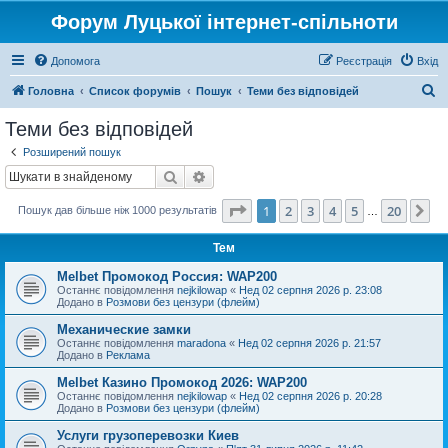
Форум Луцької інтернет-спільноти
Допомога
Реєстрація
Вхід
П
Головна
Список форумів
Пошук
Теми без відповідей
о
Теми без відповідей
ш
Розширений пошук
у
Пошук
Розширений пошук
к
Сторінка
1
з
20
1
2
3
4
5
20
Да
Пошук дав більше ніж 1000 результатів
…
Тем
Melbet Промокод Россия: WAP200
Останнє повідомлення
nejkilowap
«
Нед 02 серпня 2026 р. 23:08
Додано в
Розмови без цензури (флейм)
Механические замки
Останнє повідомлення
maradona
«
Нед 02 серпня 2026 р. 21:57
Додано в
Реклама
Melbet Казино Промокод 2026: WAP200
Останнє повідомлення
nejkilowap
«
Нед 02 серпня 2026 р. 20:28
Додано в
Розмови без цензури (флейм)
Услуги грузоперевозки Киев