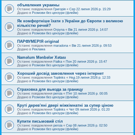
объявления украины
Останнє повідомлення
Григорія
«
Сер 22 липня 2026 р. 15:29
Додано в
Розмови без цензури (флейм)
Як комфортніше їхати з України до Європи з великою
кількістю речей?
Останнє повідомлення
Orpyna
«
Вів 21 липня 2026 р. 14:07
Додано в
Розмови без цензури (флейм)
ПАРФУМЕРІЯ original
Останнє повідомлення
maradona
«
Вів 21 липня 2026 р. 09:53
Додано в
Реклама
Naməlum Mənbələr Xətası
Останнє повідомлення
Fialka
«
Пон 20 липня 2026 р. 15:47
Додано в
Розмови без цензури (флейм)
Хороший досвід замовлення через інтернет
Останнє повідомлення
Toplinks
«
Нед 19 липня 2026 р. 12:33
Додано в
Розмови без цензури (флейм)
Страховка для выезда за границу
Останнє повідомлення
persia
«
П'ят 10 липня 2026 р. 00:05
Додано в
Розмови без цензури (флейм)
Круті дерев'яні двері міжкімнатні за супер ціною
Останнє повідомлення
Toplinks
«
Чет 09 липня 2026 р. 01:20
Додано в
Розмови без цензури (флейм)
Купити письмовий стіл
Останнє повідомлення
persia
«
Сер 08 липня 2026 р. 02:50
Додано в
Розмови без цензури (флейм)