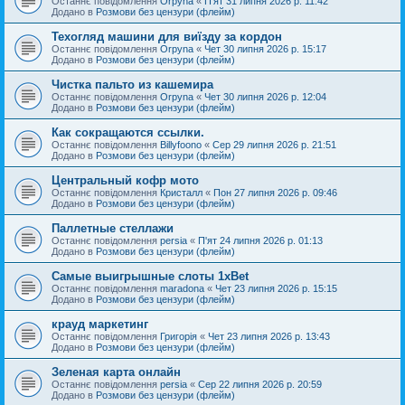
Останнє повідомлення
Orpyna
«
П'ят 31 липня 2026 р. 11:42
Додано в
Розмови без цензури (флейм)
Техогляд машини для виїзду за кордон
Останнє повідомлення
Orpyna
«
Чет 30 липня 2026 р. 15:17
Додано в
Розмови без цензури (флейм)
Чистка пальто из кашемира
Останнє повідомлення
Orpyna
«
Чет 30 липня 2026 р. 12:04
Додано в
Розмови без цензури (флейм)
Как сокращаются ссылки.
Останнє повідомлення
Billyfoono
«
Сер 29 липня 2026 р. 21:51
Додано в
Розмови без цензури (флейм)
Центральный кофр мото
Останнє повідомлення
Кристалл
«
Пон 27 липня 2026 р. 09:46
Додано в
Розмови без цензури (флейм)
Паллетные стеллажи
Останнє повідомлення
persia
«
П'ят 24 липня 2026 р. 01:13
Додано в
Розмови без цензури (флейм)
Самые выигрышные слоты 1xBet
Останнє повідомлення
maradona
«
Чет 23 липня 2026 р. 15:15
Додано в
Розмови без цензури (флейм)
крауд маркетинг
Останнє повідомлення
Григорія
«
Чет 23 липня 2026 р. 13:43
Додано в
Розмови без цензури (флейм)
Зеленая карта онлайн
Останнє повідомлення
persia
«
Сер 22 липня 2026 р. 20:59
Додано в
Розмови без цензури (флейм)