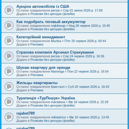
Аукціон автомобілів із США
Останнє повідомлення
persia
«
Сер 01 липня 2026 р. 17:58
Додано в
Розмови без цензури (флейм)
Как подобрать тяговый аккумулятор
Останнє повідомлення
nejkilowap
«
Нед 28 червня 2026 р. 10:45
Додано в
Розмови без цензури (флейм)
Категорійний менеджмент
Останнє повідомлення
Muzika
«
П'ят 26 червня 2026 р. 00:44
Додано в
Реклама
Страхова компанія Арсенал Страхування
Останнє повідомлення
persia
«
Сер 24 червня 2026 р. 16:36
Додано в
Розмови без цензури (флейм)
Шукаю квартиру для оренди
Останнє повідомлення
Marionga
«
Пон 22 червня 2026 р. 16:54
Додано в
Реклама
Жильцы квартиранты
Останнє повідомлення
Кристалл
«
Суб 20 червня 2026 р. 16:43
Додано в
Реклама
Турагенція «ТурПошук» Україна
Останнє повідомлення
maradona
«
Вів 16 червня 2026 р. 22:28
Додано в
Розмови без цензури (флейм)
rajabet789
Останнє повідомлення
reikiadvice
«
Вів 16 червня 2026 р. 13:45
Додано в
Розмови без цензури (флейм)
rajabet789