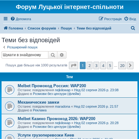
Форум Луцької інтернет-спільноти
Допомога
Реєстрація
Вхід
П
Головна
Список форумів
Пошук
Теми без відповідей
о
Теми без відповідей
ш
Розширений пошук
у
Пошук
Розширений пошук
к
Сторінка
1
з
20
1
2
3
4
5
20
Да
Пошук дав більше ніж 1000 результатів
…
Тем
Melbet Промокод Россия: WAP200
Останнє повідомлення
nejkilowap
«
Нед 02 серпня 2026 р. 23:08
Додано в
Розмови без цензури (флейм)
Механические замки
Останнє повідомлення
maradona
«
Нед 02 серпня 2026 р. 21:57
Додано в
Реклама
Melbet Казино Промокод 2026: WAP200
Останнє повідомлення
nejkilowap
«
Нед 02 серпня 2026 р. 20:28
Додано в
Розмови без цензури (флейм)
Услуги грузоперевозки Киев