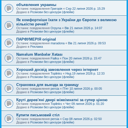
объявления украины
Останнє повідомлення
Григорія
«
Сер 22 липня 2026 р. 15:29
Додано в
Розмови без цензури (флейм)
Як комфортніше їхати з України до Європи з великою
кількістю речей?
Останнє повідомлення
Orpyna
«
Вів 21 липня 2026 р. 14:07
Додано в
Розмови без цензури (флейм)
ПАРФУМЕРІЯ original
Останнє повідомлення
maradona
«
Вів 21 липня 2026 р. 09:53
Додано в
Реклама
Naməlum Mənbələr Xətası
Останнє повідомлення
Fialka
«
Пон 20 липня 2026 р. 15:47
Додано в
Розмови без цензури (флейм)
Хороший досвід замовлення через інтернет
Останнє повідомлення
Toplinks
«
Нед 19 липня 2026 р. 12:33
Додано в
Розмови без цензури (флейм)
Страховка для выезда за границу
Останнє повідомлення
persia
«
П'ят 10 липня 2026 р. 00:05
Додано в
Розмови без цензури (флейм)
Круті дерев'яні двері міжкімнатні за супер ціною
Останнє повідомлення
Toplinks
«
Чет 09 липня 2026 р. 01:20
Додано в
Розмови без цензури (флейм)
Купити письмовий стіл
Останнє повідомлення
persia
«
Сер 08 липня 2026 р. 02:50
Додано в
Розмови без цензури (флейм)