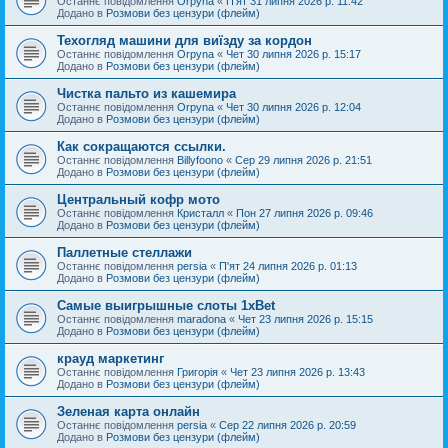
Останнє повідомлення
Orpyna
«
П'ят 31 липня 2026 р. 11:42
Додано в
Розмови без цензури (флейм)
Техогляд машини для виїзду за кордон
Останнє повідомлення
Orpyna
«
Чет 30 липня 2026 р. 15:17
Додано в
Розмови без цензури (флейм)
Чистка пальто из кашемира
Останнє повідомлення
Orpyna
«
Чет 30 липня 2026 р. 12:04
Додано в
Розмови без цензури (флейм)
Как сокращаются ссылки.
Останнє повідомлення
Billyfoono
«
Сер 29 липня 2026 р. 21:51
Додано в
Розмови без цензури (флейм)
Центральный кофр мото
Останнє повідомлення
Кристалл
«
Пон 27 липня 2026 р. 09:46
Додано в
Розмови без цензури (флейм)
Паллетные стеллажи
Останнє повідомлення
persia
«
П'ят 24 липня 2026 р. 01:13
Додано в
Розмови без цензури (флейм)
Самые выигрышные слоты 1xBet
Останнє повідомлення
maradona
«
Чет 23 липня 2026 р. 15:15
Додано в
Розмови без цензури (флейм)
крауд маркетинг
Останнє повідомлення
Григорія
«
Чет 23 липня 2026 р. 13:43
Додано в
Розмови без цензури (флейм)
Зеленая карта онлайн
Останнє повідомлення
persia
«
Сер 22 липня 2026 р. 20:59
Додано в
Розмови без цензури (флейм)