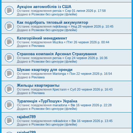
Аукціон автомобілів із США
Останнє повідомлення
persia
«
Сер 01 липня 2026 р. 17:58
Додано в
Розмови без цензури (флейм)
Как подобрать тяговый аккумулятор
Останнє повідомлення
nejkilowap
«
Нед 28 червня 2026 р. 10:45
Додано в
Розмови без цензури (флейм)
Категорійний менеджмент
Останнє повідомлення
Muzika
«
П'ят 26 червня 2026 р. 00:44
Додано в
Реклама
Страхова компанія Арсенал Страхування
Останнє повідомлення
persia
«
Сер 24 червня 2026 р. 16:36
Додано в
Розмови без цензури (флейм)
Шукаю квартиру для оренди
Останнє повідомлення
Marionga
«
Пон 22 червня 2026 р. 16:54
Додано в
Реклама
Жильцы квартиранты
Останнє повідомлення
Кристалл
«
Суб 20 червня 2026 р. 16:43
Додано в
Реклама
Турагенція «ТурПошук» Україна
Останнє повідомлення
maradona
«
Вів 16 червня 2026 р. 22:28
Додано в
Розмови без цензури (флейм)
rajabet789
Останнє повідомлення
reikiadvice
«
Вів 16 червня 2026 р. 13:45
Додано в
Розмови без цензури (флейм)
rajabet789