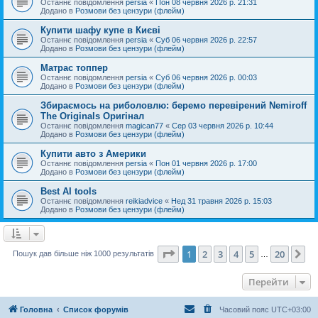
Останнє повідомлення
persia
«
Пон 08 червня 2026 р. 21:31
Додано в
Розмови без цензури (флейм)
Купити шафу купе в Києві
Останнє повідомлення
persia
«
Суб 06 червня 2026 р. 22:57
Додано в
Розмови без цензури (флейм)
Матрас топпер
Останнє повідомлення
persia
«
Суб 06 червня 2026 р. 00:03
Додано в
Розмови без цензури (флейм)
Збираємось на риболовлю: беремо перевірений Nemiroff
The Originals Оригінал
Останнє повідомлення
magican77
«
Сер 03 червня 2026 р. 10:44
Додано в
Розмови без цензури (флейм)
Купити авто з Америки
Останнє повідомлення
persia
«
Пон 01 червня 2026 р. 17:00
Додано в
Розмови без цензури (флейм)
Best AI tools
Останнє повідомлення
reikiadvice
«
Нед 31 травня 2026 р. 15:03
Додано в
Розмови без цензури (флейм)
Сторінка
1
з
20
1
2
3
4
5
20
Да
Пошук дав більше ніж 1000 результатів
…
Перейти
Головна
Список форумів
Часовий пояс
UTC+03:00