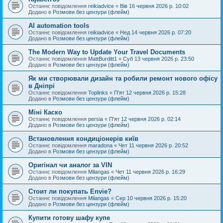
Останнє повідомлення
reikiadvice
«
Вів 16 червня 2026 р. 10:02
Додано в
Розмови без цензури (флейм)
AI automation tools
Останнє повідомлення
reikiadvice
«
Нед 14 червня 2026 р. 07:20
Додано в
Розмови без цензури (флейм)
The Modern Way to Update Your Travel Documents
Останнє повідомлення
MattBurditt1
«
Суб 13 червня 2026 р. 23:50
Додано в
Розмови без цензури (флейм)
Як ми створювали дизайн та робили ремонт нового офісу
в Дніпрі
Останнє повідомлення
Toplinks
«
П'ят 12 червня 2026 р. 15:28
Додано в
Розмови без цензури (флейм)
Міні Каско
Останнє повідомлення
persia
«
П'ят 12 червня 2026 р. 02:14
Додано в
Розмови без цензури (флейм)
Встановлення кондиціонерів київ
Останнє повідомлення
maradona
«
Чет 11 червня 2026 р. 20:52
Додано в
Розмови без цензури (флейм)
Оригінал чи аналог за VIN
Останнє повідомлення
Milangas
«
Чет 11 червня 2026 р. 16:29
Додано в
Розмови без цензури (флейм)
Стоит ли покупать Envie?
Останнє повідомлення
Milangas
«
Сер 10 червня 2026 р. 15:20
Додано в
Розмови без цензури (флейм)
Купити готову шафу купе