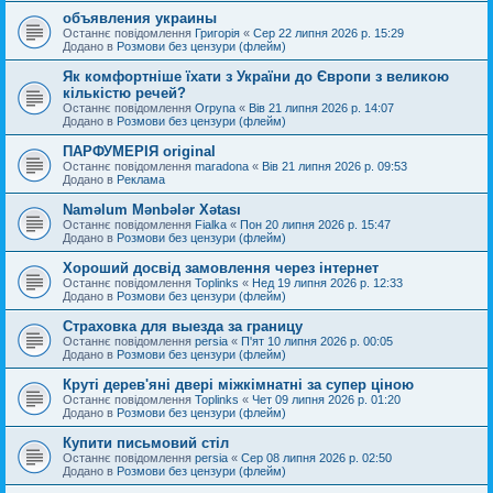
объявления украины
Останнє повідомлення
Григорія
«
Сер 22 липня 2026 р. 15:29
Додано в
Розмови без цензури (флейм)
Як комфортніше їхати з України до Європи з великою
кількістю речей?
Останнє повідомлення
Orpyna
«
Вів 21 липня 2026 р. 14:07
Додано в
Розмови без цензури (флейм)
ПАРФУМЕРІЯ original
Останнє повідомлення
maradona
«
Вів 21 липня 2026 р. 09:53
Додано в
Реклама
Naməlum Mənbələr Xətası
Останнє повідомлення
Fialka
«
Пон 20 липня 2026 р. 15:47
Додано в
Розмови без цензури (флейм)
Хороший досвід замовлення через інтернет
Останнє повідомлення
Toplinks
«
Нед 19 липня 2026 р. 12:33
Додано в
Розмови без цензури (флейм)
Страховка для выезда за границу
Останнє повідомлення
persia
«
П'ят 10 липня 2026 р. 00:05
Додано в
Розмови без цензури (флейм)
Круті дерев'яні двері міжкімнатні за супер ціною
Останнє повідомлення
Toplinks
«
Чет 09 липня 2026 р. 01:20
Додано в
Розмови без цензури (флейм)
Купити письмовий стіл
Останнє повідомлення
persia
«
Сер 08 липня 2026 р. 02:50
Додано в
Розмови без цензури (флейм)