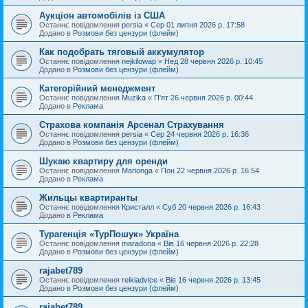
Аукціон автомобілів із США
Останнє повідомлення
persia
«
Сер 01 липня 2026 р. 17:58
Додано в
Розмови без цензури (флейм)
Как подобрать тяговый аккумулятор
Останнє повідомлення
nejkilowap
«
Нед 28 червня 2026 р. 10:45
Додано в
Розмови без цензури (флейм)
Категорійний менеджмент
Останнє повідомлення
Muzika
«
П'ят 26 червня 2026 р. 00:44
Додано в
Реклама
Страхова компанія Арсенал Страхування
Останнє повідомлення
persia
«
Сер 24 червня 2026 р. 16:36
Додано в
Розмови без цензури (флейм)
Шукаю квартиру для оренди
Останнє повідомлення
Marionga
«
Пон 22 червня 2026 р. 16:54
Додано в
Реклама
Жильцы квартиранты
Останнє повідомлення
Кристалл
«
Суб 20 червня 2026 р. 16:43
Додано в
Реклама
Турагенція «ТурПошук» Україна
Останнє повідомлення
maradona
«
Вів 16 червня 2026 р. 22:28
Додано в
Розмови без цензури (флейм)
rajabet789
Останнє повідомлення
reikiadvice
«
Вів 16 червня 2026 р. 13:45
Додано в
Розмови без цензури (флейм)
rajabet789