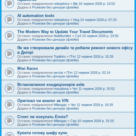
Останнє повідомлення
reikiadvice
«
Вів 16 червня 2026 р. 10:02
Додано в
Розмови без цензури (флейм)
AI automation tools
Останнє повідомлення
reikiadvice
«
Нед 14 червня 2026 р. 07:20
Додано в
Розмови без цензури (флейм)
The Modern Way to Update Your Travel Documents
Останнє повідомлення
MattBurditt1
«
Суб 13 червня 2026 р. 23:50
Додано в
Розмови без цензури (флейм)
Як ми створювали дизайн та робили ремонт нового офісу
в Дніпрі
Останнє повідомлення
Toplinks
«
П'ят 12 червня 2026 р. 15:28
Додано в
Розмови без цензури (флейм)
Міні Каско
Останнє повідомлення
persia
«
П'ят 12 червня 2026 р. 02:14
Додано в
Розмови без цензури (флейм)
Встановлення кондиціонерів київ
Останнє повідомлення
maradona
«
Чет 11 червня 2026 р. 20:52
Додано в
Розмови без цензури (флейм)
Оригінал чи аналог за VIN
Останнє повідомлення
Milangas
«
Чет 11 червня 2026 р. 16:29
Додано в
Розмови без цензури (флейм)
Стоит ли покупать Envie?
Останнє повідомлення
Milangas
«
Сер 10 червня 2026 р. 15:20
Додано в
Розмови без цензури (флейм)
Купити готову шафу купе