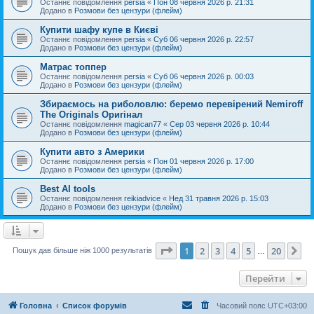
Останнє повідомлення
persia
«
Пон 08 червня 2026 р. 21:31
Додано в
Розмови без цензури (флейм)
Купити шафу купе в Києві
Останнє повідомлення
persia
«
Суб 06 червня 2026 р. 22:57
Додано в
Розмови без цензури (флейм)
Матрас топпер
Останнє повідомлення
persia
«
Суб 06 червня 2026 р. 00:03
Додано в
Розмови без цензури (флейм)
Збираємось на риболовлю: беремо перевірений Nemiroff
The Originals Оригінал
Останнє повідомлення
magican77
«
Сер 03 червня 2026 р. 10:44
Додано в
Розмови без цензури (флейм)
Купити авто з Америки
Останнє повідомлення
persia
«
Пон 01 червня 2026 р. 17:00
Додано в
Розмови без цензури (флейм)
Best AI tools
Останнє повідомлення
reikiadvice
«
Нед 31 травня 2026 р. 15:03
Додано в
Розмови без цензури (флейм)
Сторінка
1
з
20
1
2
3
4
5
20
Да
Пошук дав більше ніж 1000 результатів
…
Перейти
Головна
Список форумів
Часовий пояс
UTC+03:00