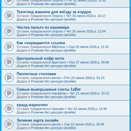
Останнє повідомлення
Orpyna
«
П'ят 31 липня 2026 р. 11:42
Додано в
Розмови без цензури (флейм)
Техогляд машини для виїзду за кордон
Останнє повідомлення
Orpyna
«
Чет 30 липня 2026 р. 15:17
Додано в
Розмови без цензури (флейм)
Чистка пальто из кашемира
Останнє повідомлення
Orpyna
«
Чет 30 липня 2026 р. 12:04
Додано в
Розмови без цензури (флейм)
Как сокращаются ссылки.
Останнє повідомлення
Billyfoono
«
Сер 29 липня 2026 р. 21:51
Додано в
Розмови без цензури (флейм)
Центральный кофр мото
Останнє повідомлення
Кристалл
«
Пон 27 липня 2026 р. 09:46
Додано в
Розмови без цензури (флейм)
Паллетные стеллажи
Останнє повідомлення
persia
«
П'ят 24 липня 2026 р. 01:13
Додано в
Розмови без цензури (флейм)
Самые выигрышные слоты 1xBet
Останнє повідомлення
maradona
«
Чет 23 липня 2026 р. 15:15
Додано в
Розмови без цензури (флейм)
крауд маркетинг
Останнє повідомлення
Григорія
«
Чет 23 липня 2026 р. 13:43
Додано в
Розмови без цензури (флейм)
Зеленая карта онлайн
Останнє повідомлення
persia
«
Сер 22 липня 2026 р. 20:59
Додано в
Розмови без цензури (флейм)