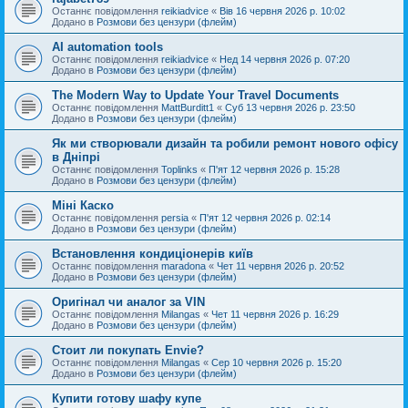
Останнє повідомлення
reikiadvice
«
Вів 16 червня 2026 р. 10:02
Додано в
Розмови без цензури (флейм)
AI automation tools
Останнє повідомлення
reikiadvice
«
Нед 14 червня 2026 р. 07:20
Додано в
Розмови без цензури (флейм)
The Modern Way to Update Your Travel Documents
Останнє повідомлення
MattBurditt1
«
Суб 13 червня 2026 р. 23:50
Додано в
Розмови без цензури (флейм)
Як ми створювали дизайн та робили ремонт нового офісу
в Дніпрі
Останнє повідомлення
Toplinks
«
П'ят 12 червня 2026 р. 15:28
Додано в
Розмови без цензури (флейм)
Міні Каско
Останнє повідомлення
persia
«
П'ят 12 червня 2026 р. 02:14
Додано в
Розмови без цензури (флейм)
Встановлення кондиціонерів київ
Останнє повідомлення
maradona
«
Чет 11 червня 2026 р. 20:52
Додано в
Розмови без цензури (флейм)
Оригінал чи аналог за VIN
Останнє повідомлення
Milangas
«
Чет 11 червня 2026 р. 16:29
Додано в
Розмови без цензури (флейм)
Стоит ли покупать Envie?
Останнє повідомлення
Milangas
«
Сер 10 червня 2026 р. 15:20
Додано в
Розмови без цензури (флейм)
Купити готову шафу купе