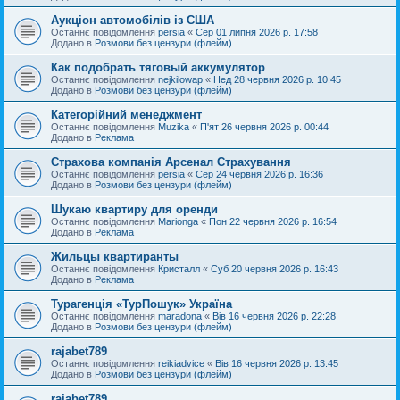
Аукціон автомобілів із США
Останнє повідомлення
persia
«
Сер 01 липня 2026 р. 17:58
Додано в
Розмови без цензури (флейм)
Как подобрать тяговый аккумулятор
Останнє повідомлення
nejkilowap
«
Нед 28 червня 2026 р. 10:45
Додано в
Розмови без цензури (флейм)
Категорійний менеджмент
Останнє повідомлення
Muzika
«
П'ят 26 червня 2026 р. 00:44
Додано в
Реклама
Страхова компанія Арсенал Страхування
Останнє повідомлення
persia
«
Сер 24 червня 2026 р. 16:36
Додано в
Розмови без цензури (флейм)
Шукаю квартиру для оренди
Останнє повідомлення
Marionga
«
Пон 22 червня 2026 р. 16:54
Додано в
Реклама
Жильцы квартиранты
Останнє повідомлення
Кристалл
«
Суб 20 червня 2026 р. 16:43
Додано в
Реклама
Турагенція «ТурПошук» Україна
Останнє повідомлення
maradona
«
Вів 16 червня 2026 р. 22:28
Додано в
Розмови без цензури (флейм)
rajabet789
Останнє повідомлення
reikiadvice
«
Вів 16 червня 2026 р. 13:45
Додано в
Розмови без цензури (флейм)
rajabet789