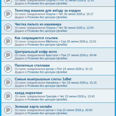
Останнє повідомлення
Orpyna
«
П'ят 31 липня 2026 р. 11:42
Додано в
Розмови без цензури (флейм)
Техогляд машини для виїзду за кордон
Останнє повідомлення
Orpyna
«
Чет 30 липня 2026 р. 15:17
Додано в
Розмови без цензури (флейм)
Чистка пальто из кашемира
Останнє повідомлення
Orpyna
«
Чет 30 липня 2026 р. 12:04
Додано в
Розмови без цензури (флейм)
Как сокращаются ссылки.
Останнє повідомлення
Billyfoono
«
Сер 29 липня 2026 р. 21:51
Додано в
Розмови без цензури (флейм)
Центральный кофр мото
Останнє повідомлення
Кристалл
«
Пон 27 липня 2026 р. 09:46
Додано в
Розмови без цензури (флейм)
Паллетные стеллажи
Останнє повідомлення
persia
«
П'ят 24 липня 2026 р. 01:13
Додано в
Розмови без цензури (флейм)
Самые выигрышные слоты 1xBet
Останнє повідомлення
maradona
«
Чет 23 липня 2026 р. 15:15
Додано в
Розмови без цензури (флейм)
крауд маркетинг
Останнє повідомлення
Григорія
«
Чет 23 липня 2026 р. 13:43
Додано в
Розмови без цензури (флейм)
Зеленая карта онлайн
Останнє повідомлення
persia
«
Сер 22 липня 2026 р. 20:59
Додано в
Розмови без цензури (флейм)