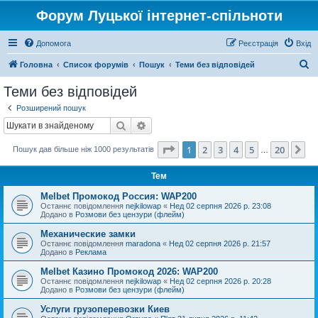
Форум Луцької інтернет-спільноти
Допомога
Реєстрація
Вхід
П
Головна
Список форумів
Пошук
Теми без відповідей
о
Теми без відповідей
ш
Розширений пошук
у
Пошук
Розширений пошук
к
Сторінка
1
з
20
1
2
3
4
5
20
Да
Пошук дав більше ніж 1000 результатів
…
Тем
Melbet Промокод Россия: WAP200
Останнє повідомлення
nejkilowap
«
Нед 02 серпня 2026 р. 23:08
Додано в
Розмови без цензури (флейм)
Механические замки
Останнє повідомлення
maradona
«
Нед 02 серпня 2026 р. 21:57
Додано в
Реклама
Melbet Казино Промокод 2026: WAP200
Останнє повідомлення
nejkilowap
«
Нед 02 серпня 2026 р. 20:28
Додано в
Розмови без цензури (флейм)
Услуги грузоперевозки Киев