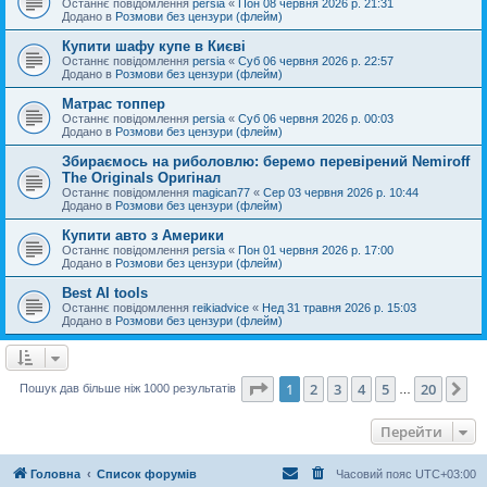
Останнє повідомлення
persia
«
Пон 08 червня 2026 р. 21:31
Додано в
Розмови без цензури (флейм)
Купити шафу купе в Києві
Останнє повідомлення
persia
«
Суб 06 червня 2026 р. 22:57
Додано в
Розмови без цензури (флейм)
Матрас топпер
Останнє повідомлення
persia
«
Суб 06 червня 2026 р. 00:03
Додано в
Розмови без цензури (флейм)
Збираємось на риболовлю: беремо перевірений Nemiroff
The Originals Оригінал
Останнє повідомлення
magican77
«
Сер 03 червня 2026 р. 10:44
Додано в
Розмови без цензури (флейм)
Купити авто з Америки
Останнє повідомлення
persia
«
Пон 01 червня 2026 р. 17:00
Додано в
Розмови без цензури (флейм)
Best AI tools
Останнє повідомлення
reikiadvice
«
Нед 31 травня 2026 р. 15:03
Додано в
Розмови без цензури (флейм)
Сторінка
1
з
20
1
2
3
4
5
20
Да
Пошук дав більше ніж 1000 результатів
…
Перейти
Головна
Список форумів
Часовий пояс
UTC+03:00