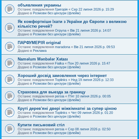
объявления украины
Останнє повідомлення
Григорія
«
Сер 22 липня 2026 р. 15:29
Додано в
Розмови без цензури (флейм)
Як комфортніше їхати з України до Європи з великою
кількістю речей?
Останнє повідомлення
Orpyna
«
Вів 21 липня 2026 р. 14:07
Додано в
Розмови без цензури (флейм)
ПАРФУМЕРІЯ original
Останнє повідомлення
maradona
«
Вів 21 липня 2026 р. 09:53
Додано в
Реклама
Naməlum Mənbələr Xətası
Останнє повідомлення
Fialka
«
Пон 20 липня 2026 р. 15:47
Додано в
Розмови без цензури (флейм)
Хороший досвід замовлення через інтернет
Останнє повідомлення
Toplinks
«
Нед 19 липня 2026 р. 12:33
Додано в
Розмови без цензури (флейм)
Страховка для выезда за границу
Останнє повідомлення
persia
«
П'ят 10 липня 2026 р. 00:05
Додано в
Розмови без цензури (флейм)
Круті дерев'яні двері міжкімнатні за супер ціною
Останнє повідомлення
Toplinks
«
Чет 09 липня 2026 р. 01:20
Додано в
Розмови без цензури (флейм)
Купити письмовий стіл
Останнє повідомлення
persia
«
Сер 08 липня 2026 р. 02:50
Додано в
Розмови без цензури (флейм)