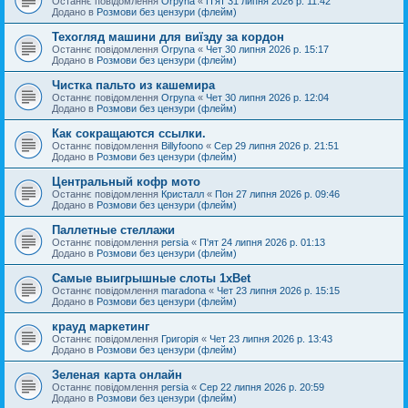
Останнє повідомлення
Orpyna
«
П'ят 31 липня 2026 р. 11:42
Додано в
Розмови без цензури (флейм)
Техогляд машини для виїзду за кордон
Останнє повідомлення
Orpyna
«
Чет 30 липня 2026 р. 15:17
Додано в
Розмови без цензури (флейм)
Чистка пальто из кашемира
Останнє повідомлення
Orpyna
«
Чет 30 липня 2026 р. 12:04
Додано в
Розмови без цензури (флейм)
Как сокращаются ссылки.
Останнє повідомлення
Billyfoono
«
Сер 29 липня 2026 р. 21:51
Додано в
Розмови без цензури (флейм)
Центральный кофр мото
Останнє повідомлення
Кристалл
«
Пон 27 липня 2026 р. 09:46
Додано в
Розмови без цензури (флейм)
Паллетные стеллажи
Останнє повідомлення
persia
«
П'ят 24 липня 2026 р. 01:13
Додано в
Розмови без цензури (флейм)
Самые выигрышные слоты 1xBet
Останнє повідомлення
maradona
«
Чет 23 липня 2026 р. 15:15
Додано в
Розмови без цензури (флейм)
крауд маркетинг
Останнє повідомлення
Григорія
«
Чет 23 липня 2026 р. 13:43
Додано в
Розмови без цензури (флейм)
Зеленая карта онлайн
Останнє повідомлення
persia
«
Сер 22 липня 2026 р. 20:59
Додано в
Розмови без цензури (флейм)