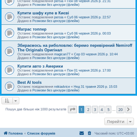
Останнє повідомлення
persia
«
Пон 08 червня 2026 р. 21:31
Додано в
Розмови без цензури (флейм)
Купити шафу купе в Києві
Останнє повідомлення
persia
«
Суб 06 червня 2026 р. 22:57
Додано в
Розмови без цензури (флейм)
Матрас топпер
Останнє повідомлення
persia
«
Суб 06 червня 2026 р. 00:03
Додано в
Розмови без цензури (флейм)
Збираємось на риболовлю: беремо перевірений Nemiroff
The Originals Оригінал
Останнє повідомлення
magican77
«
Сер 03 червня 2026 р. 10:44
Додано в
Розмови без цензури (флейм)
Купити авто з Америки
Останнє повідомлення
persia
«
Пон 01 червня 2026 р. 17:00
Додано в
Розмови без цензури (флейм)
Best AI tools
Останнє повідомлення
reikiadvice
«
Нед 31 травня 2026 р. 15:03
Додано в
Розмови без цензури (флейм)
Сторінка
1
з
20
1
2
3
4
5
20
Да
Пошук дав більше ніж 1000 результатів
…
Перейти
Головна
Список форумів
Часовий пояс
UTC+03:00