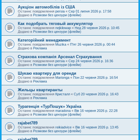
Аукціон автомобілів із США
Останнє повідомлення
persia
«
Сер 01 липня 2026 р. 17:58
Додано в
Розмови без цензури (флейм)
Как подобрать тяговый аккумулятор
Останнє повідомлення
nejkilowap
«
Нед 28 червня 2026 р. 10:45
Додано в
Розмови без цензури (флейм)
Категорійний менеджмент
Останнє повідомлення
Muzika
«
П'ят 26 червня 2026 р. 00:44
Додано в
Реклама
Страхова компанія Арсенал Страхування
Останнє повідомлення
persia
«
Сер 24 червня 2026 р. 16:36
Додано в
Розмови без цензури (флейм)
Шукаю квартиру для оренди
Останнє повідомлення
Marionga
«
Пон 22 червня 2026 р. 16:54
Додано в
Реклама
Жильцы квартиранты
Останнє повідомлення
Кристалл
«
Суб 20 червня 2026 р. 16:43
Додано в
Реклама
Турагенція «ТурПошук» Україна
Останнє повідомлення
maradona
«
Вів 16 червня 2026 р. 22:28
Додано в
Розмови без цензури (флейм)
rajabet789
Останнє повідомлення
reikiadvice
«
Вів 16 червня 2026 р. 13:45
Додано в
Розмови без цензури (флейм)
rajabet789