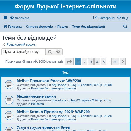
Форум Луцької інтернет-спільноти
Допомога
Реєстрація
Вхід
П
Головна
Список форумів
Пошук
Теми без відповідей
о
Теми без відповідей
ш
Розширений пошук
у
Пошук
Розширений пошук
к
Сторінка
1
з
20
1
2
3
4
5
20
Да
Пошук дав більше ніж 1000 результатів
…
Тем
Melbet Промокод Россия: WAP200
Останнє повідомлення
nejkilowap
«
Нед 02 серпня 2026 р. 23:08
Додано в
Розмови без цензури (флейм)
Механические замки
Останнє повідомлення
maradona
«
Нед 02 серпня 2026 р. 21:57
Додано в
Реклама
Melbet Казино Промокод 2026: WAP200
Останнє повідомлення
nejkilowap
«
Нед 02 серпня 2026 р. 20:28
Додано в
Розмови без цензури (флейм)
Услуги грузоперевозки Киев