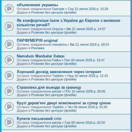
объявления украины
Останнє повідомлення
Григорія
«
Сер 22 липня 2026 р. 15:29
Додано в
Розмови без цензури (флейм)
Як комфортніше їхати з України до Європи з великою
кількістю речей?
Останнє повідомлення
Orpyna
«
Вів 21 липня 2026 р. 14:07
Додано в
Розмови без цензури (флейм)
ПАРФУМЕРІЯ original
Останнє повідомлення
maradona
«
Вів 21 липня 2026 р. 09:53
Додано в
Реклама
Naməlum Mənbələr Xətası
Останнє повідомлення
Fialka
«
Пон 20 липня 2026 р. 15:47
Додано в
Розмови без цензури (флейм)
Хороший досвід замовлення через інтернет
Останнє повідомлення
Toplinks
«
Нед 19 липня 2026 р. 12:33
Додано в
Розмови без цензури (флейм)
Страховка для выезда за границу
Останнє повідомлення
persia
«
П'ят 10 липня 2026 р. 00:05
Додано в
Розмови без цензури (флейм)
Круті дерев'яні двері міжкімнатні за супер ціною
Останнє повідомлення
Toplinks
«
Чет 09 липня 2026 р. 01:20
Додано в
Розмови без цензури (флейм)
Купити письмовий стіл
Останнє повідомлення
persia
«
Сер 08 липня 2026 р. 02:50
Додано в
Розмови без цензури (флейм)