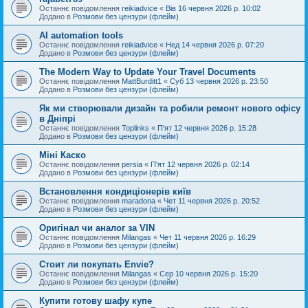
Останнє повідомлення
reikiadvice
«
Вів 16 червня 2026 р. 10:02
Додано в
Розмови без цензури (флейм)
AI automation tools
Останнє повідомлення
reikiadvice
«
Нед 14 червня 2026 р. 07:20
Додано в
Розмови без цензури (флейм)
The Modern Way to Update Your Travel Documents
Останнє повідомлення
MattBurditt1
«
Суб 13 червня 2026 р. 23:50
Додано в
Розмови без цензури (флейм)
Як ми створювали дизайн та робили ремонт нового офісу
в Дніпрі
Останнє повідомлення
Toplinks
«
П'ят 12 червня 2026 р. 15:28
Додано в
Розмови без цензури (флейм)
Міні Каско
Останнє повідомлення
persia
«
П'ят 12 червня 2026 р. 02:14
Додано в
Розмови без цензури (флейм)
Встановлення кондиціонерів київ
Останнє повідомлення
maradona
«
Чет 11 червня 2026 р. 20:52
Додано в
Розмови без цензури (флейм)
Оригінал чи аналог за VIN
Останнє повідомлення
Milangas
«
Чет 11 червня 2026 р. 16:29
Додано в
Розмови без цензури (флейм)
Стоит ли покупать Envie?
Останнє повідомлення
Milangas
«
Сер 10 червня 2026 р. 15:20
Додано в
Розмови без цензури (флейм)
Купити готову шафу купе