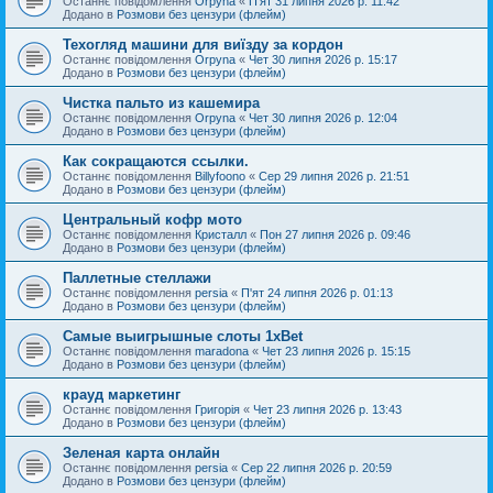
Останнє повідомлення
Orpyna
«
П'ят 31 липня 2026 р. 11:42
Додано в
Розмови без цензури (флейм)
Техогляд машини для виїзду за кордон
Останнє повідомлення
Orpyna
«
Чет 30 липня 2026 р. 15:17
Додано в
Розмови без цензури (флейм)
Чистка пальто из кашемира
Останнє повідомлення
Orpyna
«
Чет 30 липня 2026 р. 12:04
Додано в
Розмови без цензури (флейм)
Как сокращаются ссылки.
Останнє повідомлення
Billyfoono
«
Сер 29 липня 2026 р. 21:51
Додано в
Розмови без цензури (флейм)
Центральный кофр мото
Останнє повідомлення
Кристалл
«
Пон 27 липня 2026 р. 09:46
Додано в
Розмови без цензури (флейм)
Паллетные стеллажи
Останнє повідомлення
persia
«
П'ят 24 липня 2026 р. 01:13
Додано в
Розмови без цензури (флейм)
Самые выигрышные слоты 1xBet
Останнє повідомлення
maradona
«
Чет 23 липня 2026 р. 15:15
Додано в
Розмови без цензури (флейм)
крауд маркетинг
Останнє повідомлення
Григорія
«
Чет 23 липня 2026 р. 13:43
Додано в
Розмови без цензури (флейм)
Зеленая карта онлайн
Останнє повідомлення
persia
«
Сер 22 липня 2026 р. 20:59
Додано в
Розмови без цензури (флейм)