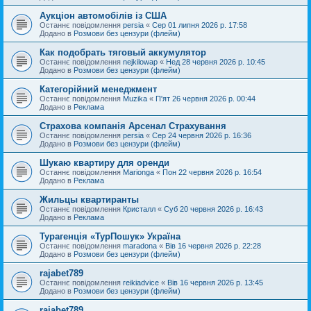
Аукціон автомобілів із США
Останнє повідомлення
persia
«
Сер 01 липня 2026 р. 17:58
Додано в
Розмови без цензури (флейм)
Как подобрать тяговый аккумулятор
Останнє повідомлення
nejkilowap
«
Нед 28 червня 2026 р. 10:45
Додано в
Розмови без цензури (флейм)
Категорійний менеджмент
Останнє повідомлення
Muzika
«
П'ят 26 червня 2026 р. 00:44
Додано в
Реклама
Страхова компанія Арсенал Страхування
Останнє повідомлення
persia
«
Сер 24 червня 2026 р. 16:36
Додано в
Розмови без цензури (флейм)
Шукаю квартиру для оренди
Останнє повідомлення
Marionga
«
Пон 22 червня 2026 р. 16:54
Додано в
Реклама
Жильцы квартиранты
Останнє повідомлення
Кристалл
«
Суб 20 червня 2026 р. 16:43
Додано в
Реклама
Турагенція «ТурПошук» Україна
Останнє повідомлення
maradona
«
Вів 16 червня 2026 р. 22:28
Додано в
Розмови без цензури (флейм)
rajabet789
Останнє повідомлення
reikiadvice
«
Вів 16 червня 2026 р. 13:45
Додано в
Розмови без цензури (флейм)
rajabet789