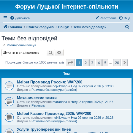
Форум Луцької інтернет-спільноти
Допомога
Реєстрація
Вхід
П
Головна
Список форумів
Пошук
Теми без відповідей
о
Теми без відповідей
ш
Розширений пошук
у
Пошук
Розширений пошук
к
Сторінка
1
з
20
1
2
3
4
5
20
Да
Пошук дав більше ніж 1000 результатів
…
Тем
Melbet Промокод Россия: WAP200
Останнє повідомлення
nejkilowap
«
Нед 02 серпня 2026 р. 23:08
Додано в
Розмови без цензури (флейм)
Механические замки
Останнє повідомлення
maradona
«
Нед 02 серпня 2026 р. 21:57
Додано в
Реклама
Melbet Казино Промокод 2026: WAP200
Останнє повідомлення
nejkilowap
«
Нед 02 серпня 2026 р. 20:28
Додано в
Розмови без цензури (флейм)
Услуги грузоперевозки Киев