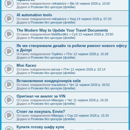
Останнє повідомлення
reikiadvice
«
Вів 16 червня 2026 р. 10:02
Додано в
Розмови без цензури (флейм)
AI automation tools
Останнє повідомлення
reikiadvice
«
Нед 14 червня 2026 р. 07:20
Додано в
Розмови без цензури (флейм)
The Modern Way to Update Your Travel Documents
Останнє повідомлення
MattBurditt1
«
Суб 13 червня 2026 р. 23:50
Додано в
Розмови без цензури (флейм)
Як ми створювали дизайн та робили ремонт нового офісу
в Дніпрі
Останнє повідомлення
Toplinks
«
П'ят 12 червня 2026 р. 15:28
Додано в
Розмови без цензури (флейм)
Міні Каско
Останнє повідомлення
persia
«
П'ят 12 червня 2026 р. 02:14
Додано в
Розмови без цензури (флейм)
Встановлення кондиціонерів київ
Останнє повідомлення
maradona
«
Чет 11 червня 2026 р. 20:52
Додано в
Розмови без цензури (флейм)
Оригінал чи аналог за VIN
Останнє повідомлення
Milangas
«
Чет 11 червня 2026 р. 16:29
Додано в
Розмови без цензури (флейм)
Стоит ли покупать Envie?
Останнє повідомлення
Milangas
«
Сер 10 червня 2026 р. 15:20
Додано в
Розмови без цензури (флейм)
Купити готову шафу купе