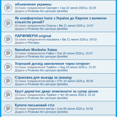
объявления украины
Останнє повідомлення
Григорія
«
Сер 22 липня 2026 р. 15:29
Додано в
Розмови без цензури (флейм)
Як комфортніше їхати з України до Європи з великою
кількістю речей?
Останнє повідомлення
Orpyna
«
Вів 21 липня 2026 р. 14:07
Додано в
Розмови без цензури (флейм)
ПАРФУМЕРІЯ original
Останнє повідомлення
maradona
«
Вів 21 липня 2026 р. 09:53
Додано в
Реклама
Naməlum Mənbələr Xətası
Останнє повідомлення
Fialka
«
Пон 20 липня 2026 р. 15:47
Додано в
Розмови без цензури (флейм)
Хороший досвід замовлення через інтернет
Останнє повідомлення
Toplinks
«
Нед 19 липня 2026 р. 12:33
Додано в
Розмови без цензури (флейм)
Страховка для выезда за границу
Останнє повідомлення
persia
«
П'ят 10 липня 2026 р. 00:05
Додано в
Розмови без цензури (флейм)
Круті дерев'яні двері міжкімнатні за супер ціною
Останнє повідомлення
Toplinks
«
Чет 09 липня 2026 р. 01:20
Додано в
Розмови без цензури (флейм)
Купити письмовий стіл
Останнє повідомлення
persia
«
Сер 08 липня 2026 р. 02:50
Додано в
Розмови без цензури (флейм)