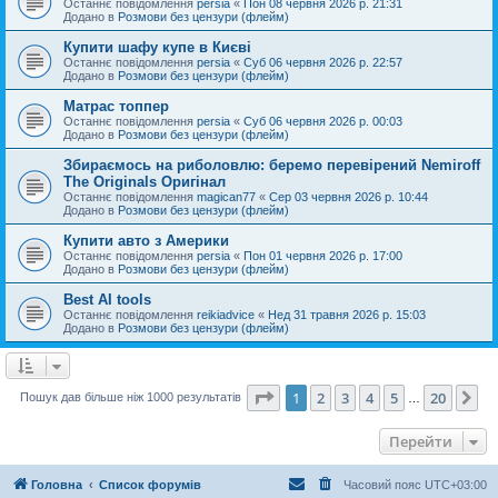
Останнє повідомлення
persia
«
Пон 08 червня 2026 р. 21:31
Додано в
Розмови без цензури (флейм)
Купити шафу купе в Києві
Останнє повідомлення
persia
«
Суб 06 червня 2026 р. 22:57
Додано в
Розмови без цензури (флейм)
Матрас топпер
Останнє повідомлення
persia
«
Суб 06 червня 2026 р. 00:03
Додано в
Розмови без цензури (флейм)
Збираємось на риболовлю: беремо перевірений Nemiroff
The Originals Оригінал
Останнє повідомлення
magican77
«
Сер 03 червня 2026 р. 10:44
Додано в
Розмови без цензури (флейм)
Купити авто з Америки
Останнє повідомлення
persia
«
Пон 01 червня 2026 р. 17:00
Додано в
Розмови без цензури (флейм)
Best AI tools
Останнє повідомлення
reikiadvice
«
Нед 31 травня 2026 р. 15:03
Додано в
Розмови без цензури (флейм)
Сторінка
1
з
20
1
2
3
4
5
20
Да
Пошук дав більше ніж 1000 результатів
…
Перейти
Головна
Список форумів
Часовий пояс
UTC+03:00