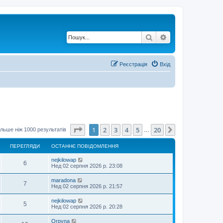
Пошук
Розширений по
Реєстрація
Вхід
Сторінка
1
з
20
1
2
3
4
5
20
Далі
льше ніж 1000 результатів
…
ПЕРЕГЛЯДИ
ОСТАННЄ ПОВІДОМЛЕННЯ
nejkilowap
6
Нед 02 серпня 2026 р. 23:08
maradona
7
Нед 02 серпня 2026 р. 21:57
nejkilowap
5
Нед 02 серпня 2026 р. 20:28
Orpyna