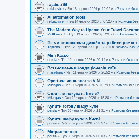
rajabet789
reikiadvice
»
Вів 16 червня 2026 р. 10:02
» в
Розмови без 
AI automation tools
reikiadvice
»
Нед 14 червня 2026 р. 07:20
» в
Розмови без
The Modern Way to Update Your Travel Docume
MattBurditt1
»
Суб 13 червня 2026 р. 23:50
» в
Розмови бе
Як ми створювали дизайн та робили ремонт 
Toplinks
»
П'ят 12 червня 2026 р. 15:28
» в
Розмови без ц
Міні Каско
persia
»
П'ят 12 червня 2026 р. 02:14
» в
Розмови без цен
Встановлення кондиціонерів київ
maradona
»
Чет 11 червня 2026 р. 20:52
» в
Розмови без 
Оригінал чи аналог за VIN
Milangas
»
Чет 11 червня 2026 р. 16:29
» в
Розмови без ц
Стоит ли покупать Envie?
Milangas
»
Сер 10 червня 2026 р. 15:20
» в
Розмови без ц
Купити готову шафу купе
persia
»
Пон 08 червня 2026 р. 21:31
» в
Розмови без цен
Купити шафу купе в Києві
persia
»
Суб 06 червня 2026 р. 22:57
» в
Розмови без цен
Матрас топпер
persia
»
Суб 06 червня 2026 р. 00:03
» в
Розмови без цен