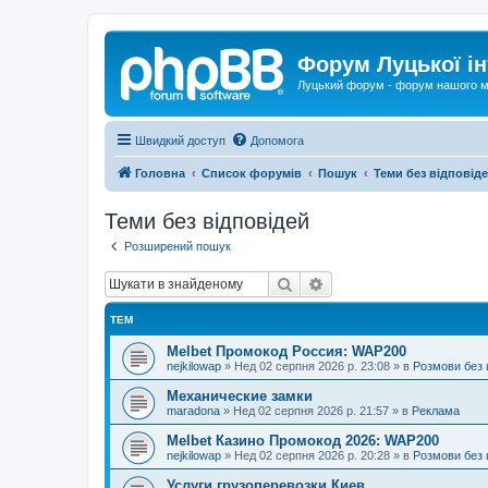
Форум Луцької ін
Луцький форум - форум нашого м
Швидкий доступ
Допомога
Головна
Список форумів
Пошук
Теми без відповід
Теми без відповідей
Розширений пошук
Пошук
Розширений пошук
ТЕМ
Melbet Промокод Россия: WAP200
nejkilowap
»
Нед 02 серпня 2026 р. 23:08
» в
Розмови без 
Механические замки
maradona
»
Нед 02 серпня 2026 р. 21:57
» в
Реклама
Melbet Казино Промокод 2026: WAP200
nejkilowap
»
Нед 02 серпня 2026 р. 20:28
» в
Розмови без 
Услуги грузоперевозки Киев