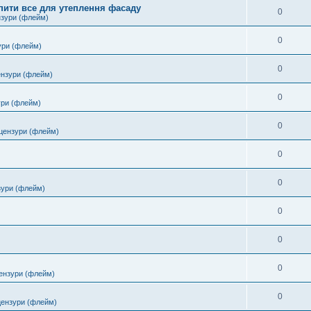
пити все для утеплення фасаду
0
нзури (флейм)
0
ури (флейм)
0
ензури (флейм)
0
ури (флейм)
0
цензури (флейм)
0
0
зури (флейм)
0
0
0
ензури (флейм)
0
цензури (флейм)