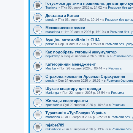
Готуємося до зими правильно: де вигідно ку
Toplinks
»
П'ят 03 липня 2026 р. 14:02
» в
Розмови без це
Доставка з Китаю
persia
»
П'ят 03 липня 2026 р. 10:14
» в
Розмови без ценз
Механические замки
maradona
»
Чет 02 липня 2026 р. 16:10
» в
Розмови без ц
Аукціон автомобілів із США
persia
»
Сер 01 липня 2026 р. 17:58
» в
Розмови без ценз
Как подобрать тяговый аккумулятор
nejkilowap
»
Нед 28 червня 2026 р. 10:45
» в
Розмови без 
Категорійний менеджмент
Muzika
»
П'ят 26 червня 2026 р. 00:44
» в
Реклама
Страхова компанія Арсенал Страхування
persia
»
Сер 24 червня 2026 р. 16:36
» в
Розмови без цен
Шукаю квартиру для оренди
Marionga
»
Пон 22 червня 2026 р. 16:54
» в
Реклама
Жильцы квартиранты
Кристалл
»
Суб 20 червня 2026 р. 16:43
» в
Реклама
Турагенція «ТурПошук» Україна
maradona
»
Вів 16 червня 2026 р. 22:28
» в
Розмови без ц
rajabet789
reikiadvice
»
Вів 16 червня 2026 р. 13:45
» в
Розмови без 