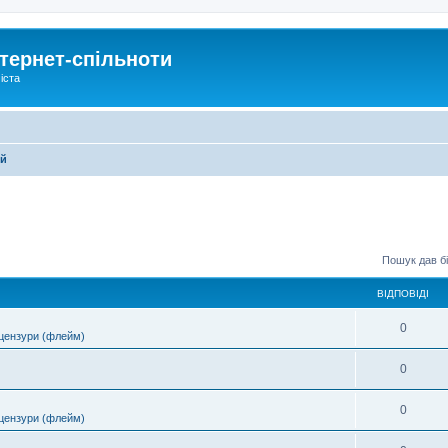
тернет-спільноти
іста
ей
Пошук дав бі
ВІДПОВІДІ
0
цензури (флейм)
0
0
цензури (флейм)