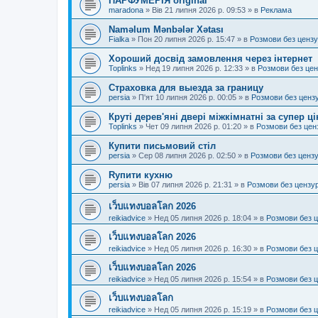
ПАРФУМЕРІЯ original
maradona
»
Вів 21 липня 2026 р. 09:53
» в
Реклама
Naməlum Mənbələr Xətası
Fialka
»
Пон 20 липня 2026 р. 15:47
» в
Розмови без ценз
Хороший досвід замовлення через інтернет
Toplinks
»
Нед 19 липня 2026 р. 12:33
» в
Розмови без це
Страховка для выезда за границу
persia
»
П'ят 10 липня 2026 р. 00:05
» в
Розмови без ценз
Круті дерев'яні двері міжкімнатні за супер ц
Toplinks
»
Чет 09 липня 2026 р. 01:20
» в
Розмови без цен
Купити письмовий стіл
persia
»
Сер 08 липня 2026 р. 02:50
» в
Розмови без ценз
Rупити кухню
persia
»
Вів 07 липня 2026 р. 21:31
» в
Розмови без цензу
เว็บแทงบอลโลก 2026
reikiadvice
»
Нед 05 липня 2026 р. 18:04
» в
Розмови без 
เว็บแทงบอลโลก 2026
reikiadvice
»
Нед 05 липня 2026 р. 16:30
» в
Розмови без 
เว็บแทงบอลโลก 2026
reikiadvice
»
Нед 05 липня 2026 р. 15:54
» в
Розмови без 
เว็บแทงบอลโลก
reikiadvice
»
Нед 05 липня 2026 р. 15:19
» в
Розмови без 