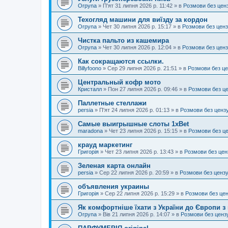
Orpyna
»
П'ят 31 липня 2026 р. 11:42
» в
Розмови без цен
Техогляд машини для виїзду за кордон
Orpyna
»
Чет 30 липня 2026 р. 15:17
» в
Розмови без цен
Чистка пальто из кашемира
Orpyna
»
Чет 30 липня 2026 р. 12:04
» в
Розмови без цен
Как сокращаются ссылки.
Billyfoono
»
Сер 29 липня 2026 р. 21:51
» в
Розмови без ц
Центральный кофр мото
Кристалл
»
Пон 27 липня 2026 р. 09:46
» в
Розмови без ц
Паллетные стеллажи
persia
»
П'ят 24 липня 2026 р. 01:13
» в
Розмови без ценз
Самые выигрышные слоты 1xBet
maradona
»
Чет 23 липня 2026 р. 15:15
» в
Розмови без ц
крауд маркетинг
Григорія
»
Чет 23 липня 2026 р. 13:43
» в
Розмови без цен
Зеленая карта онлайн
persia
»
Сер 22 липня 2026 р. 20:59
» в
Розмови без ценз
объявления украины
Григорія
»
Сер 22 липня 2026 р. 15:29
» в
Розмови без це
Як комфортніше їхати з України до Європи з
Orpyna
»
Вів 21 липня 2026 р. 14:07
» в
Розмови без ценз