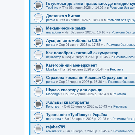
Готуємося до зими правильно: де вигідно ку
Toplinks
»
П'ят 03 липня 2026 р. 14:02
» в
Розмови без це
Доставка з Китаю
persia
»
П'ят 03 липня 2026 р. 10:14
» в
Розмови без ценз
Механические замки
maradona
»
Чет 02 липня 2026 р. 16:10
» в
Розмови без ц
Аукціон автомобілів із США
persia
»
Сер 01 липня 2026 р. 17:58
» в
Розмови без ценз
Как подобрать тяговый аккумулятор
nejkilowap
»
Нед 28 червня 2026 р. 10:45
» в
Розмови без 
Категорійний менеджмент
Muzika
»
П'ят 26 червня 2026 р. 00:44
» в
Реклама
Страхова компанія Арсенал Страхування
persia
»
Сер 24 червня 2026 р. 16:36
» в
Розмови без цен
Шукаю квартиру для оренди
Marionga
»
Пон 22 червня 2026 р. 16:54
» в
Реклама
Жильцы квартиранты
Кристалл
»
Суб 20 червня 2026 р. 16:43
» в
Реклама
Турагенція «ТурПошук» Україна
maradona
»
Вів 16 червня 2026 р. 22:28
» в
Розмови без ц
rajabet789
reikiadvice
»
Вів 16 червня 2026 р. 13:45
» в
Розмови без 