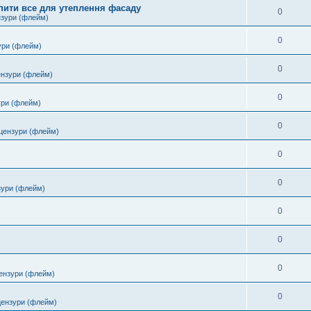
пити все для утеплення фасаду
0
нзури (флейм)
0
ури (флейм)
0
ензури (флейм)
0
ури (флейм)
0
цензури (флейм)
0
0
зури (флейм)
0
0
0
ензури (флейм)
0
цензури (флейм)