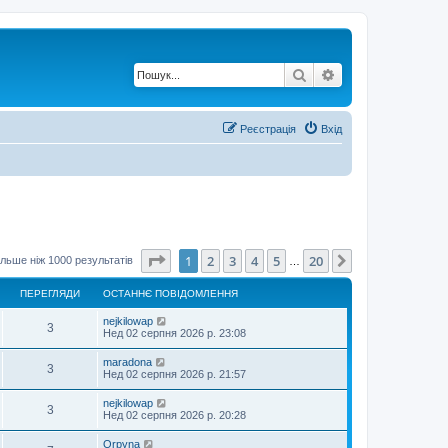
Пошук
Розширений по
Реєстрація
Вхід
Сторінка
1
з
20
1
2
3
4
5
20
Далі
льше ніж 1000 результатів
…
ПЕРЕГЛЯДИ
ОСТАННЄ ПОВІДОМЛЕННЯ
nejkilowap
3
Нед 02 серпня 2026 р. 23:08
maradona
3
Нед 02 серпня 2026 р. 21:57
nejkilowap
3
Нед 02 серпня 2026 р. 20:28
Orpyna