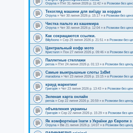
Orpyna
»
П'ят 31 липня 2026 р. 11:42
» в
Розмови без цен
Техогляд машини для виїзду за кордон
Orpyna
»
Чет 30 липня 2026 р. 15:17
» в
Розмови без цен
Чистка пальто из кашемира
Orpyna
»
Чет 30 липня 2026 р. 12:04
» в
Розмови без цен
Как сокращаются ссылки.
Billyfoono
»
Сер 29 липня 2026 р. 21:51
» в
Розмови без ц
Центральный кофр мото
Кристалл
»
Пон 27 липня 2026 р. 09:46
» в
Розмови без ц
Паллетные стеллажи
persia
»
П'ят 24 липня 2026 р. 01:13
» в
Розмови без ценз
Самые выигрышные слоты 1xBet
maradona
»
Чет 23 липня 2026 р. 15:15
» в
Розмови без ц
крауд маркетинг
Григорія
»
Чет 23 липня 2026 р. 13:43
» в
Розмови без цен
Зеленая карта онлайн
persia
»
Сер 22 липня 2026 р. 20:59
» в
Розмови без ценз
объявления украины
Григорія
»
Сер 22 липня 2026 р. 15:29
» в
Розмови без це
Як комфортніше їхати з України до Європи з
Orpyna
»
Вів 21 липня 2026 р. 14:07
» в
Розмови без ценз