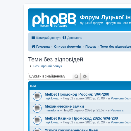
Форум Луцької ін
Луцький форум - форум нашого м
Швидкий доступ
Допомога
Головна
Список форумів
Пошук
Теми без відповід
Теми без відповідей
Розширений пошук
Пошук
Розширений пошук
ТЕМ
Melbet Промокод Россия: WAP200
nejkilowap
»
Нед 02 серпня 2026 р. 23:08
» в
Розмови без 
Механические замки
maradona
»
Нед 02 серпня 2026 р. 21:57
» в
Реклама
Melbet Казино Промокод 2026: WAP200
nejkilowap
»
Нед 02 серпня 2026 р. 20:28
» в
Розмови без 
Услуги грузоперевозки Киев