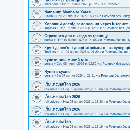
ПАРФУМЕРІЯ original
maradona
»
Вів 21 липня 2026 р. 09:53
» в
Реклама
Naməlum Mənbələr Xətası
Fialka
»
Пон 20 липня 2026 р. 15:47
» в
Розмови без ценз
Хороший досвід замовлення через інтернет
Toplinks
»
Нед 19 липня 2026 р. 12:33
» в
Розмови без це
Страховка для выезда за границу
persia
»
П'ят 10 липня 2026 р. 00:05
» в
Розмови без ценз
Круті дерев'яні двері міжкімнатні за супер ц
Toplinks
»
Чет 09 липня 2026 р. 01:20
» в
Розмови без цен
Купити письмовий стіл
persia
»
Сер 08 липня 2026 р. 02:50
» в
Розмови без ценз
Rупити кухню
persia
»
Вів 07 липня 2026 р. 21:31
» в
Розмови без цензу
เว็บแทงบอลโลก 2026
reikiadvice
»
Нед 05 липня 2026 р. 18:04
» в
Розмови без 
เว็บแทงบอลโลก 2026
reikiadvice
»
Нед 05 липня 2026 р. 16:30
» в
Розмови без 
เว็บแทงบอลโลก 2026
reikiadvice
»
Нед 05 липня 2026 р. 15:54
» в
Розмови без 
เว็บแทงบอลโลก
reikiadvice
»
Нед 05 липня 2026 р. 15:19
» в
Розмови без 