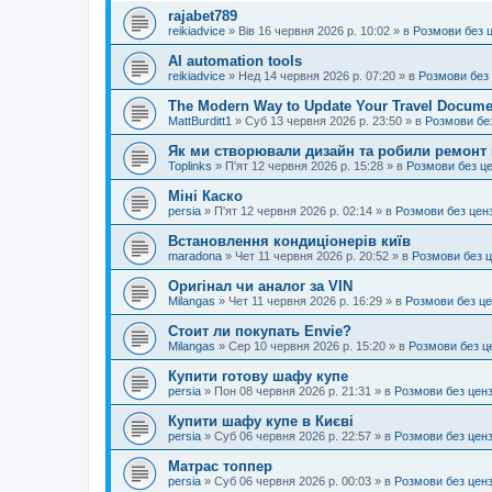
rajabet789
reikiadvice
»
Вів 16 червня 2026 р. 10:02
» в
Розмови без 
AI automation tools
reikiadvice
»
Нед 14 червня 2026 р. 07:20
» в
Розмови без
The Modern Way to Update Your Travel Docume
MattBurditt1
»
Суб 13 червня 2026 р. 23:50
» в
Розмови бе
Як ми створювали дизайн та робили ремонт 
Toplinks
»
П'ят 12 червня 2026 р. 15:28
» в
Розмови без ц
Міні Каско
persia
»
П'ят 12 червня 2026 р. 02:14
» в
Розмови без цен
Встановлення кондиціонерів київ
maradona
»
Чет 11 червня 2026 р. 20:52
» в
Розмови без 
Оригінал чи аналог за VIN
Milangas
»
Чет 11 червня 2026 р. 16:29
» в
Розмови без ц
Стоит ли покупать Envie?
Milangas
»
Сер 10 червня 2026 р. 15:20
» в
Розмови без ц
Купити готову шафу купе
persia
»
Пон 08 червня 2026 р. 21:31
» в
Розмови без цен
Купити шафу купе в Києві
persia
»
Суб 06 червня 2026 р. 22:57
» в
Розмови без цен
Матрас топпер
persia
»
Суб 06 червня 2026 р. 00:03
» в
Розмови без цен