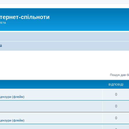
тернет-спільноти
іста
ей
Пошук дав бі
ВІДПОВІДІ
0
цензури (флейм)
0
0
цензури (флейм)