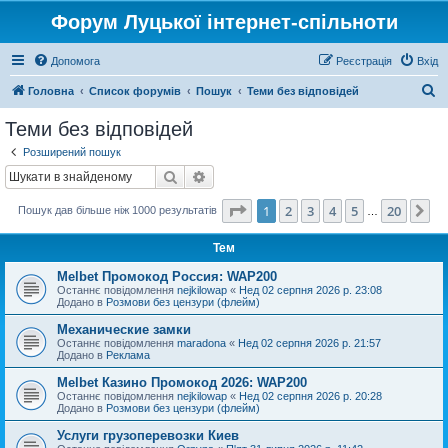
Форум Луцької інтернет-спільноти
Допомога
Реєстрація
Вхід
П
Головна
Список форумів
Пошук
Теми без відповідей
о
Теми без відповідей
ш
Розширений пошук
у
Пошук
Розширений пошук
к
Сторінка
1
з
20
1
2
3
4
5
20
Да
Пошук дав більше ніж 1000 результатів
…
Тем
Melbet Промокод Россия: WAP200
Останнє повідомлення
nejkilowap
«
Нед 02 серпня 2026 р. 23:08
Додано в
Розмови без цензури (флейм)
Механические замки
Останнє повідомлення
maradona
«
Нед 02 серпня 2026 р. 21:57
Додано в
Реклама
Melbet Казино Промокод 2026: WAP200
Останнє повідомлення
nejkilowap
«
Нед 02 серпня 2026 р. 20:28
Додано в
Розмови без цензури (флейм)
Услуги грузоперевозки Киев