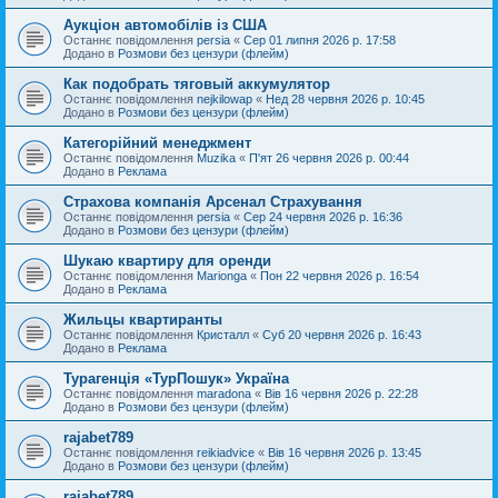
Аукціон автомобілів із США
Останнє повідомлення
persia
«
Сер 01 липня 2026 р. 17:58
Додано в
Розмови без цензури (флейм)
Как подобрать тяговый аккумулятор
Останнє повідомлення
nejkilowap
«
Нед 28 червня 2026 р. 10:45
Додано в
Розмови без цензури (флейм)
Категорійний менеджмент
Останнє повідомлення
Muzika
«
П'ят 26 червня 2026 р. 00:44
Додано в
Реклама
Страхова компанія Арсенал Страхування
Останнє повідомлення
persia
«
Сер 24 червня 2026 р. 16:36
Додано в
Розмови без цензури (флейм)
Шукаю квартиру для оренди
Останнє повідомлення
Marionga
«
Пон 22 червня 2026 р. 16:54
Додано в
Реклама
Жильцы квартиранты
Останнє повідомлення
Кристалл
«
Суб 20 червня 2026 р. 16:43
Додано в
Реклама
Турагенція «ТурПошук» Україна
Останнє повідомлення
maradona
«
Вів 16 червня 2026 р. 22:28
Додано в
Розмови без цензури (флейм)
rajabet789
Останнє повідомлення
reikiadvice
«
Вів 16 червня 2026 р. 13:45
Додано в
Розмови без цензури (флейм)
rajabet789