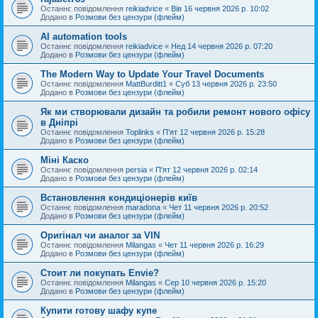
Останнє повідомлення
reikiadvice
«
Вів 16 червня 2026 р. 10:02
Додано в
Розмови без цензури (флейм)
AI automation tools
Останнє повідомлення
reikiadvice
«
Нед 14 червня 2026 р. 07:20
Додано в
Розмови без цензури (флейм)
The Modern Way to Update Your Travel Documents
Останнє повідомлення
MattBurditt1
«
Суб 13 червня 2026 р. 23:50
Додано в
Розмови без цензури (флейм)
Як ми створювали дизайн та робили ремонт нового офісу
в Дніпрі
Останнє повідомлення
Toplinks
«
П'ят 12 червня 2026 р. 15:28
Додано в
Розмови без цензури (флейм)
Міні Каско
Останнє повідомлення
persia
«
П'ят 12 червня 2026 р. 02:14
Додано в
Розмови без цензури (флейм)
Встановлення кондиціонерів київ
Останнє повідомлення
maradona
«
Чет 11 червня 2026 р. 20:52
Додано в
Розмови без цензури (флейм)
Оригінал чи аналог за VIN
Останнє повідомлення
Milangas
«
Чет 11 червня 2026 р. 16:29
Додано в
Розмови без цензури (флейм)
Стоит ли покупать Envie?
Останнє повідомлення
Milangas
«
Сер 10 червня 2026 р. 15:20
Додано в
Розмови без цензури (флейм)
Купити готову шафу купе