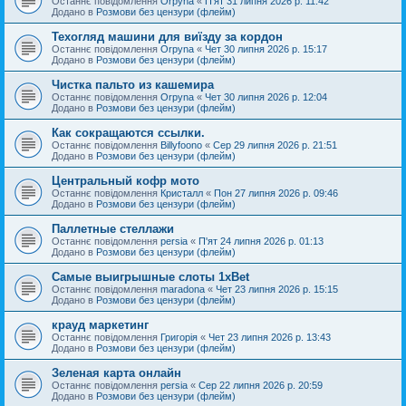
Останнє повідомлення
Orpyna
«
П'ят 31 липня 2026 р. 11:42
Додано в
Розмови без цензури (флейм)
Техогляд машини для виїзду за кордон
Останнє повідомлення
Orpyna
«
Чет 30 липня 2026 р. 15:17
Додано в
Розмови без цензури (флейм)
Чистка пальто из кашемира
Останнє повідомлення
Orpyna
«
Чет 30 липня 2026 р. 12:04
Додано в
Розмови без цензури (флейм)
Как сокращаются ссылки.
Останнє повідомлення
Billyfoono
«
Сер 29 липня 2026 р. 21:51
Додано в
Розмови без цензури (флейм)
Центральный кофр мото
Останнє повідомлення
Кристалл
«
Пон 27 липня 2026 р. 09:46
Додано в
Розмови без цензури (флейм)
Паллетные стеллажи
Останнє повідомлення
persia
«
П'ят 24 липня 2026 р. 01:13
Додано в
Розмови без цензури (флейм)
Самые выигрышные слоты 1xBet
Останнє повідомлення
maradona
«
Чет 23 липня 2026 р. 15:15
Додано в
Розмови без цензури (флейм)
крауд маркетинг
Останнє повідомлення
Григорія
«
Чет 23 липня 2026 р. 13:43
Додано в
Розмови без цензури (флейм)
Зеленая карта онлайн
Останнє повідомлення
persia
«
Сер 22 липня 2026 р. 20:59
Додано в
Розмови без цензури (флейм)