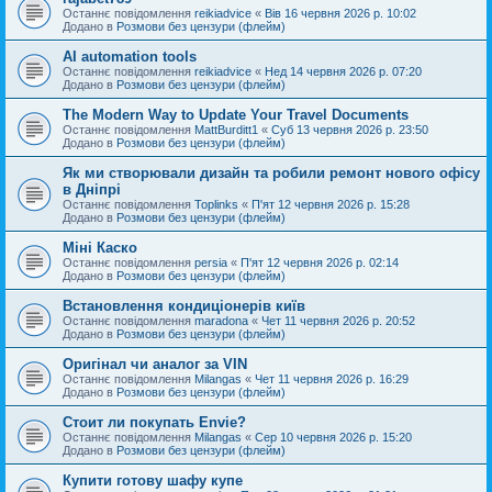
Останнє повідомлення
reikiadvice
«
Вів 16 червня 2026 р. 10:02
Додано в
Розмови без цензури (флейм)
AI automation tools
Останнє повідомлення
reikiadvice
«
Нед 14 червня 2026 р. 07:20
Додано в
Розмови без цензури (флейм)
The Modern Way to Update Your Travel Documents
Останнє повідомлення
MattBurditt1
«
Суб 13 червня 2026 р. 23:50
Додано в
Розмови без цензури (флейм)
Як ми створювали дизайн та робили ремонт нового офісу
в Дніпрі
Останнє повідомлення
Toplinks
«
П'ят 12 червня 2026 р. 15:28
Додано в
Розмови без цензури (флейм)
Міні Каско
Останнє повідомлення
persia
«
П'ят 12 червня 2026 р. 02:14
Додано в
Розмови без цензури (флейм)
Встановлення кондиціонерів київ
Останнє повідомлення
maradona
«
Чет 11 червня 2026 р. 20:52
Додано в
Розмови без цензури (флейм)
Оригінал чи аналог за VIN
Останнє повідомлення
Milangas
«
Чет 11 червня 2026 р. 16:29
Додано в
Розмови без цензури (флейм)
Стоит ли покупать Envie?
Останнє повідомлення
Milangas
«
Сер 10 червня 2026 р. 15:20
Додано в
Розмови без цензури (флейм)
Купити готову шафу купе