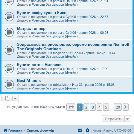
Останнє повідомлення
persia
«
Пон 08 червня 2026 р. 21:31
Додано в
Розмови без цензури (флейм)
Купити шафу купе в Києві
Останнє повідомлення
persia
«
Суб 06 червня 2026 р. 22:57
Додано в
Розмови без цензури (флейм)
Матрас топпер
Останнє повідомлення
persia
«
Суб 06 червня 2026 р. 00:03
Додано в
Розмови без цензури (флейм)
Збираємось на риболовлю: беремо перевірений Nemiroff
The Originals Оригінал
Останнє повідомлення
magican77
«
Сер 03 червня 2026 р. 10:44
Додано в
Розмови без цензури (флейм)
Купити авто з Америки
Останнє повідомлення
persia
«
Пон 01 червня 2026 р. 17:00
Додано в
Розмови без цензури (флейм)
Best AI tools
Останнє повідомлення
reikiadvice
«
Нед 31 травня 2026 р. 15:03
Додано в
Розмови без цензури (флейм)
Сторінка
1
з
20
1
2
3
4
5
20
Да
Пошук дав більше ніж 1000 результатів
…
Перейти
Головна
Список форумів
Часовий пояс
UTC+03:00