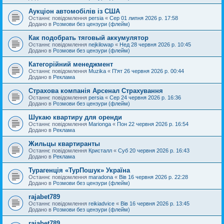
Аукціон автомобілів із США
Останнє повідомлення
persia
«
Сер 01 липня 2026 р. 17:58
Додано в
Розмови без цензури (флейм)
Как подобрать тяговый аккумулятор
Останнє повідомлення
nejkilowap
«
Нед 28 червня 2026 р. 10:45
Додано в
Розмови без цензури (флейм)
Категорійний менеджмент
Останнє повідомлення
Muzika
«
П'ят 26 червня 2026 р. 00:44
Додано в
Реклама
Страхова компанія Арсенал Страхування
Останнє повідомлення
persia
«
Сер 24 червня 2026 р. 16:36
Додано в
Розмови без цензури (флейм)
Шукаю квартиру для оренди
Останнє повідомлення
Marionga
«
Пон 22 червня 2026 р. 16:54
Додано в
Реклама
Жильцы квартиранты
Останнє повідомлення
Кристалл
«
Суб 20 червня 2026 р. 16:43
Додано в
Реклама
Турагенція «ТурПошук» Україна
Останнє повідомлення
maradona
«
Вів 16 червня 2026 р. 22:28
Додано в
Розмови без цензури (флейм)
rajabet789
Останнє повідомлення
reikiadvice
«
Вів 16 червня 2026 р. 13:45
Додано в
Розмови без цензури (флейм)
rajabet789