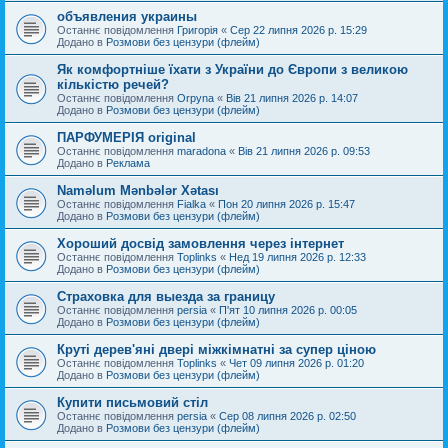
объявления украины
Останнє повідомлення
Григорія
«
Сер 22 липня 2026 р. 15:29
Додано в
Розмови без цензури (флейм)
Як комфортніше їхати з України до Європи з великою
кількістю речей?
Останнє повідомлення
Orpyna
«
Вів 21 липня 2026 р. 14:07
Додано в
Розмови без цензури (флейм)
ПАРФУМЕРІЯ original
Останнє повідомлення
maradona
«
Вів 21 липня 2026 р. 09:53
Додано в
Реклама
Naməlum Mənbələr Xətası
Останнє повідомлення
Fialka
«
Пон 20 липня 2026 р. 15:47
Додано в
Розмови без цензури (флейм)
Хороший досвід замовлення через інтернет
Останнє повідомлення
Toplinks
«
Нед 19 липня 2026 р. 12:33
Додано в
Розмови без цензури (флейм)
Страховка для выезда за границу
Останнє повідомлення
persia
«
П'ят 10 липня 2026 р. 00:05
Додано в
Розмови без цензури (флейм)
Круті дерев'яні двері міжкімнатні за супер ціною
Останнє повідомлення
Toplinks
«
Чет 09 липня 2026 р. 01:20
Додано в
Розмови без цензури (флейм)
Купити письмовий стіл
Останнє повідомлення
persia
«
Сер 08 липня 2026 р. 02:50
Додано в
Розмови без цензури (флейм)