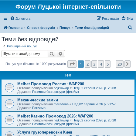
Форум Луцької інтернет-спільноти
Допомога
Реєстрація
Вхід
П
Головна
Список форумів
Пошук
Теми без відповідей
о
Теми без відповідей
ш
Розширений пошук
у
Пошук
Розширений пошук
к
Сторінка
1
з
20
1
2
3
4
5
20
Да
Пошук дав більше ніж 1000 результатів
…
Тем
Melbet Промокод Россия: WAP200
Останнє повідомлення
nejkilowap
«
Нед 02 серпня 2026 р. 23:08
Додано в
Розмови без цензури (флейм)
Механические замки
Останнє повідомлення
maradona
«
Нед 02 серпня 2026 р. 21:57
Додано в
Реклама
Melbet Казино Промокод 2026: WAP200
Останнє повідомлення
nejkilowap
«
Нед 02 серпня 2026 р. 20:28
Додано в
Розмови без цензури (флейм)
Услуги грузоперевозки Киев