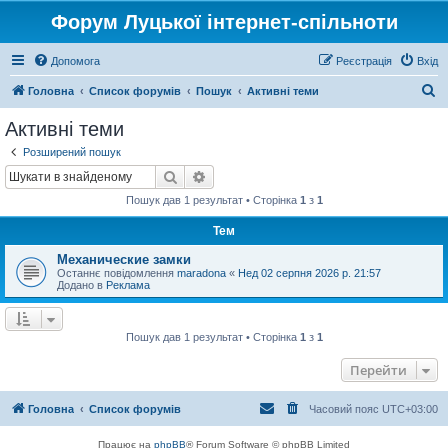
Форум Луцької інтернет-спільноти
Допомога
Реєстрація
Вхід
П
Головна
Список форумів
Пошук
Активні теми
о
Активні теми
ш
Розширений пошук
у
Пошук
Розширений пошук
к
Пошук дав 1 результат • Сторінка
1
з
1
Тем
Механические замки
Останнє повідомлення
maradona
«
Нед 02 серпня 2026 р. 21:57
Додано в
Реклама
Пошук дав 1 результат • Сторінка
1
з
1
Перейти
Головна
Список форумів
Часовий пояс
UTC+03:00
Працює на
phpBB
® Forum Software © phpBB Limited