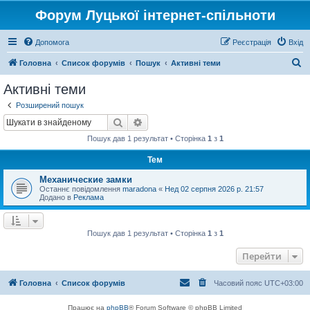
Форум Луцької інтернет-спільноти
Допомога
Реєстрація
Вхід
П
Головна
Список форумів
Пошук
Активні теми
о
Активні теми
ш
Розширений пошук
у
Пошук
Розширений пошук
к
Пошук дав 1 результат • Сторінка
1
з
1
Тем
Механические замки
Останнє повідомлення
maradona
«
Нед 02 серпня 2026 р. 21:57
Додано в
Реклама
Пошук дав 1 результат • Сторінка
1
з
1
Перейти
Головна
Список форумів
Часовий пояс
UTC+03:00
Працює на
phpBB
® Forum Software © phpBB Limited