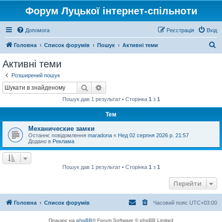
Форум Луцької інтернет-спільноти
Допомога
Реєстрація
Вхід
П
Головна
Список форумів
Пошук
Активні теми
о
Активні теми
ш
Розширений пошук
у
Пошук
Розширений пошук
к
Пошук дав 1 результат • Сторінка
1
з
1
Тем
Механические замки
Останнє повідомлення
maradona
«
Нед 02 серпня 2026 р. 21:57
Додано в
Реклама
Пошук дав 1 результат • Сторінка
1
з
1
Перейти
Головна
Список форумів
Часовий пояс
UTC+03:00
Працює на
phpBB
® Forum Software © phpBB Limited