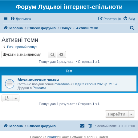
Форум Луцької інтернет-спільноти
Допомога
Реєстрація
Вхід
П
Головна
Список форумів
Пошук
Активні теми
о
Активні теми
ш
Розширений пошук
у
Пошук
Розширений пошук
к
Пошук дав 1 результат • Сторінка
1
з
1
Тем
Механические замки
Останнє повідомлення
maradona
«
Нед 02 серпня 2026 р. 21:57
Додано в
Реклама
Пошук дав 1 результат • Сторінка
1
з
1
Перейти
Головна
Список форумів
Часовий пояс
UTC+03:00
Працює на
phpBB
® Forum Software © phpBB Limited