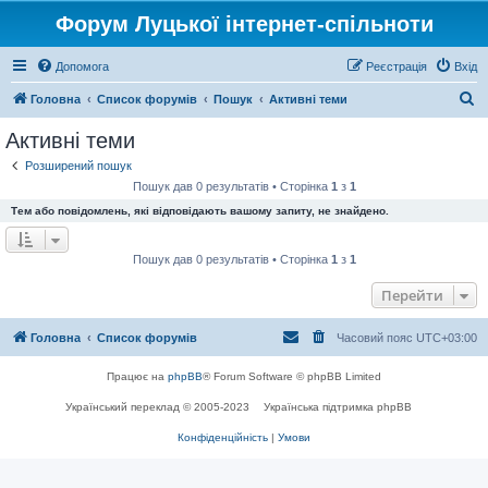
Форум Луцької інтернет-спільноти
Допомога
Реєстрація
Вхід
П
Головна
Список форумів
Пошук
Активні теми
о
Активні теми
ш
Розширений пошук
у
Пошук дав 0 результатів • Сторінка
1
з
1
к
Тем або повідомлень, які відповідають вашому запиту, не знайдено.
Пошук дав 0 результатів • Сторінка
1
з
1
Перейти
Головна
Список форумів
Часовий пояс
UTC+03:00
Працює на
phpBB
® Forum Software © phpBB Limited
Український переклад © 2005-2023
Українська підтримка phpBB
Конфіденційність
|
Умови