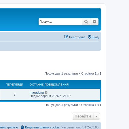
Пошук
Розширений по
Реєстрація
Вхід
Пошук дав 1 результат • Сторінка
1
з
1
ПЕРЕГЛЯДИ
ОСТАННЄ ПОВІДОМЛЕННЯ
maradona
3
Нед 02 серпня 2026 р. 21:57
Пошук дав 1 результат • Сторінка
1
з
1
Перейти
дміністрацією
Видалити файли cookie
Часовий пояс
UTC+03:00