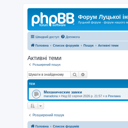
Форум Луцької ін
Луцький форум - форум нашого м
Швидкий доступ
Допомога
Головна
Список форумів
Пошук
Активні теми
Активні теми
Розширений пошук
Пошук
Розширений пошук
ТЕМ
Механические замки
maradona
»
Нед 02 серпня 2026 р. 21:57
» в
Реклама
Розширений пошук
Головна
Список форумів