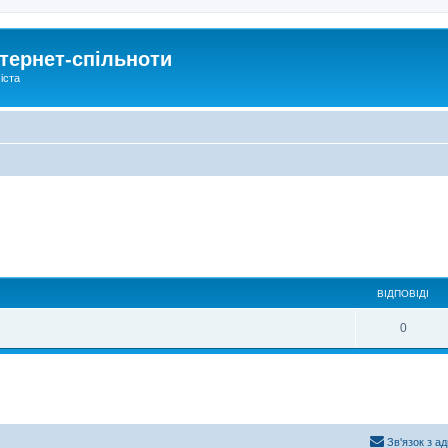
тернет-спільноти
іста
ВІДПОВІДІ
0
Зв'язок з а