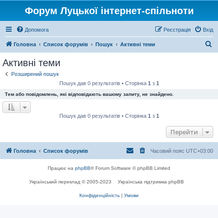
Форум Луцької інтернет-спільноти
Допомога
Реєстрація
Вхід
П
Головна
Список форумів
Пошук
Активні теми
о
Активні теми
ш
Розширений пошук
у
Пошук дав 0 результатів • Сторінка
1
з
1
к
Тем або повідомлень, які відповідають вашому запиту, не знайдено.
Пошук дав 0 результатів • Сторінка
1
з
1
Перейти
Головна
Список форумів
Часовий пояс
UTC+03:00
Працює на
phpBB
® Forum Software © phpBB Limited
Український переклад © 2005-2023
Українська підтримка phpBB
Конфіденційність
|
Умови