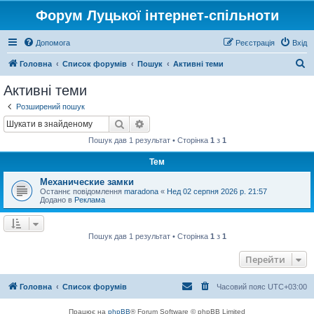
Форум Луцької інтернет-спільноти
Допомога
Реєстрація
Вхід
П
Головна
Список форумів
Пошук
Активні теми
о
Активні теми
ш
Розширений пошук
у
Пошук
Розширений пошук
к
Пошук дав 1 результат • Сторінка
1
з
1
Тем
Механические замки
Останнє повідомлення
maradona
«
Нед 02 серпня 2026 р. 21:57
Додано в
Реклама
Пошук дав 1 результат • Сторінка
1
з
1
Перейти
Головна
Список форумів
Часовий пояс
UTC+03:00
Працює на
phpBB
® Forum Software © phpBB Limited