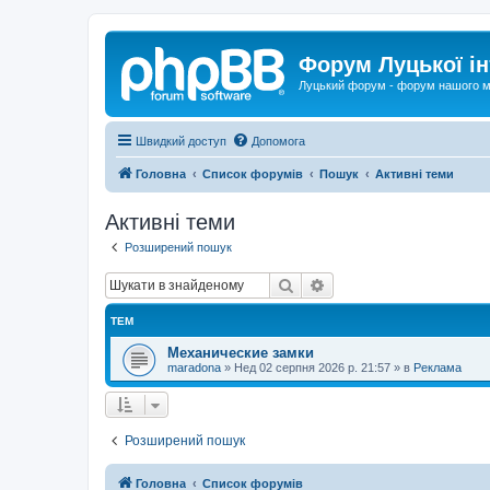
Форум Луцької ін
Луцький форум - форум нашого м
Швидкий доступ
Допомога
Головна
Список форумів
Пошук
Активні теми
Активні теми
Розширений пошук
Пошук
Розширений пошук
ТЕМ
Механические замки
maradona
»
Нед 02 серпня 2026 р. 21:57
» в
Реклама
Розширений пошук
Головна
Список форумів