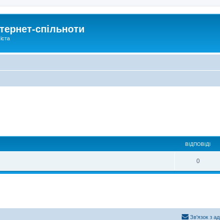
тернет-спільноти
іста
ВІДПОВІДІ
0
Зв'язок з а