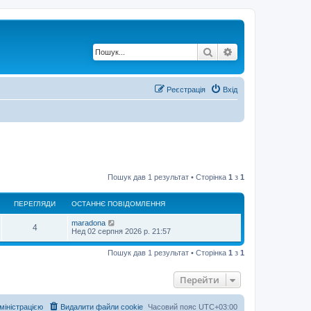
Пошук
Розширений по
Реєстрація
Вхід
Пошук дав 1 результат • Сторінка
1
з
1
ПЕРЕГЛЯДИ
ОСТАННЄ ПОВІДОМЛЕННЯ
maradona
4
Нед 02 серпня 2026 р. 21:57
Пошук дав 1 результат • Сторінка
1
з
1
Перейти
дміністрацією
Видалити файли cookie
Часовий пояс
UTC+03:00