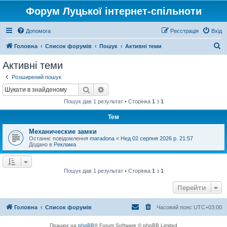
Форум Луцької інтернет-спільноти
Допомога
Реєстрація
Вхід
П
Головна
Список форумів
Пошук
Активні теми
о
Активні теми
ш
Розширений пошук
у
Пошук
Розширений пошук
к
Пошук дав 1 результат • Сторінка
1
з
1
Тем
Механические замки
Останнє повідомлення
maradona
«
Нед 02 серпня 2026 р. 21:57
Додано в
Реклама
Пошук дав 1 результат • Сторінка
1
з
1
Перейти
Головна
Список форумів
Часовий пояс
UTC+03:00
Працює на
phpBB
® Forum Software © phpBB Limited