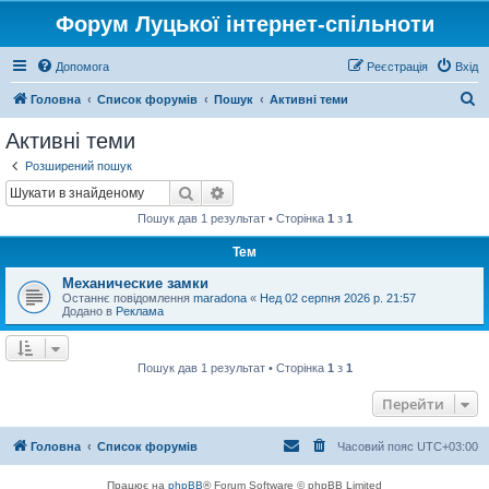
Форум Луцької інтернет-спільноти
Допомога
Реєстрація
Вхід
П
Головна
Список форумів
Пошук
Активні теми
о
Активні теми
ш
Розширений пошук
у
Пошук
Розширений пошук
к
Пошук дав 1 результат • Сторінка
1
з
1
Тем
Механические замки
Останнє повідомлення
maradona
«
Нед 02 серпня 2026 р. 21:57
Додано в
Реклама
Пошук дав 1 результат • Сторінка
1
з
1
Перейти
Головна
Список форумів
Часовий пояс
UTC+03:00
Працює на
phpBB
® Forum Software © phpBB Limited