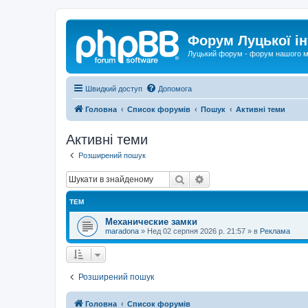
Форум Луцької ін
Луцький форум - форум нашого м
Швидкий доступ
Допомога
Головна
Список форумів
Пошук
Активні теми
Активні теми
Розширений пошук
Пошук
Розширений пошук
ТЕМ
Механические замки
maradona
»
Нед 02 серпня 2026 р. 21:57
» в
Реклама
Розширений пошук
Головна
Список форумів