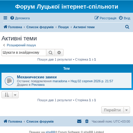
Форум Луцької інтернет-спільноти
Допомога
Реєстрація
Вхід
П
Головна
Список форумів
Пошук
Активні теми
о
Активні теми
ш
Розширений пошук
у
Пошук
Розширений пошук
к
Пошук дав 1 результат • Сторінка
1
з
1
Тем
Механические замки
Останнє повідомлення
maradona
«
Нед 02 серпня 2026 р. 21:57
Додано в
Реклама
Пошук дав 1 результат • Сторінка
1
з
1
Перейти
Головна
Список форумів
Часовий пояс
UTC+03:00
Працює на
phpBB
® Forum Software © phpBB Limited