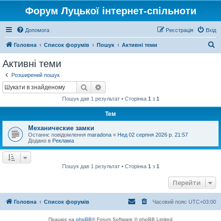
Форум Луцької інтернет-спільноти
Допомога
Реєстрація
Вхід
П
Головна
Список форумів
Пошук
Активні теми
о
Активні теми
ш
Розширений пошук
у
Пошук
Розширений пошук
к
Пошук дав 1 результат • Сторінка
1
з
1
Тем
Механические замки
Останнє повідомлення
maradona
«
Нед 02 серпня 2026 р. 21:57
Додано в
Реклама
Пошук дав 1 результат • Сторінка
1
з
1
Перейти
Головна
Список форумів
Часовий пояс
UTC+03:00
Працює на
phpBB
® Forum Software © phpBB Limited