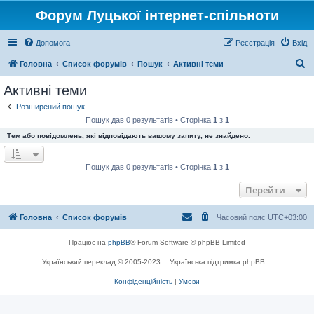
Форум Луцької інтернет-спільноти
Допомога
Реєстрація
Вхід
П
Головна
Список форумів
Пошук
Активні теми
о
Активні теми
ш
Розширений пошук
у
Пошук дав 0 результатів • Сторінка
1
з
1
к
Тем або повідомлень, які відповідають вашому запиту, не знайдено.
Пошук дав 0 результатів • Сторінка
1
з
1
Перейти
Головна
Список форумів
Часовий пояс
UTC+03:00
Працює на
phpBB
® Forum Software © phpBB Limited
Український переклад © 2005-2023
Українська підтримка phpBB
Конфіденційність
|
Умови