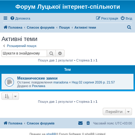
Форум Луцької інтернет-спільноти
Допомога
Реєстрація
Вхід
П
Головна
Список форумів
Пошук
Активні теми
о
Активні теми
ш
Розширений пошук
у
Пошук
Розширений пошук
к
Пошук дав 1 результат • Сторінка
1
з
1
Тем
Механические замки
Останнє повідомлення
maradona
«
Нед 02 серпня 2026 р. 21:57
Додано в
Реклама
Пошук дав 1 результат • Сторінка
1
з
1
Перейти
Головна
Список форумів
Часовий пояс
UTC+03:00
Працює на
phpBB
® Forum Software © phpBB Limited