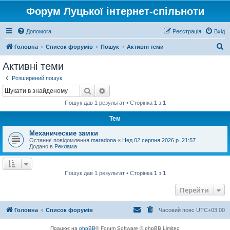
Форум Луцької інтернет-спільноти
Допомога
Реєстрація
Вхід
П
Головна
Список форумів
Пошук
Активні теми
о
Активні теми
ш
Розширений пошук
у
Пошук
Розширений пошук
к
Пошук дав 1 результат • Сторінка
1
з
1
Тем
Механические замки
Останнє повідомлення
maradona
«
Нед 02 серпня 2026 р. 21:57
Додано в
Реклама
Пошук дав 1 результат • Сторінка
1
з
1
Перейти
Головна
Список форумів
Часовий пояс
UTC+03:00
Працює на
phpBB
® Forum Software © phpBB Limited