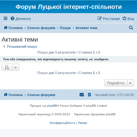
Форум Луцької інтернет-спільноти
Допомога
Реєстрація
Вхід
П
Головна
Список форумів
Пошук
Активні теми
о
Активні теми
ш
Розширений пошук
у
Пошук дав 0 результатів • Сторінка
1
з
1
к
Тем або повідомлень, які відповідають вашому запиту, не знайдено.
Пошук дав 0 результатів • Сторінка
1
з
1
Перейти
Головна
Список форумів
Часовий пояс
UTC+03:00
Працює на
phpBB
® Forum Software © phpBB Limited
Український переклад © 2005-2023
Українська підтримка phpBB
Конфіденційність
|
Умови