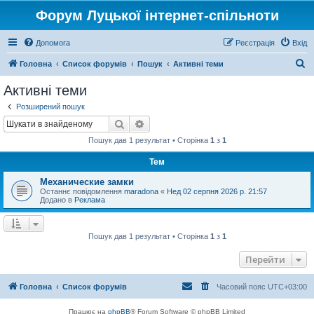
Форум Луцької інтернет-спільноти
Допомога
Реєстрація
Вхід
П
Головна
Список форумів
Пошук
Активні теми
о
Активні теми
ш
Розширений пошук
у
Пошук
Розширений пошук
к
Пошук дав 1 результат • Сторінка
1
з
1
Тем
Механические замки
Останнє повідомлення
maradona
«
Нед 02 серпня 2026 р. 21:57
Додано в
Реклама
Пошук дав 1 результат • Сторінка
1
з
1
Перейти
Головна
Список форумів
Часовий пояс
UTC+03:00
Працює на
phpBB
® Forum Software © phpBB Limited