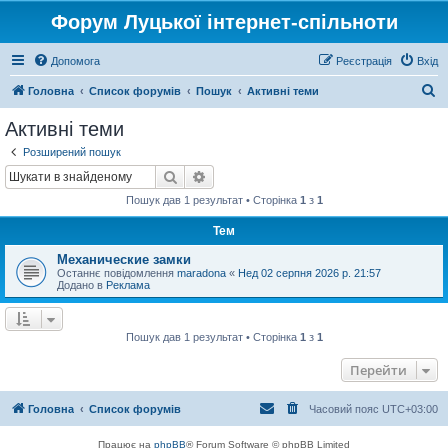
Форум Луцької інтернет-спільноти
Допомога
Реєстрація
Вхід
П
Головна
Список форумів
Пошук
Активні теми
о
Активні теми
ш
Розширений пошук
у
Пошук
Розширений пошук
к
Пошук дав 1 результат • Сторінка
1
з
1
Тем
Механические замки
Останнє повідомлення
maradona
«
Нед 02 серпня 2026 р. 21:57
Додано в
Реклама
Пошук дав 1 результат • Сторінка
1
з
1
Перейти
Головна
Список форумів
Часовий пояс
UTC+03:00
Працює на
phpBB
® Forum Software © phpBB Limited