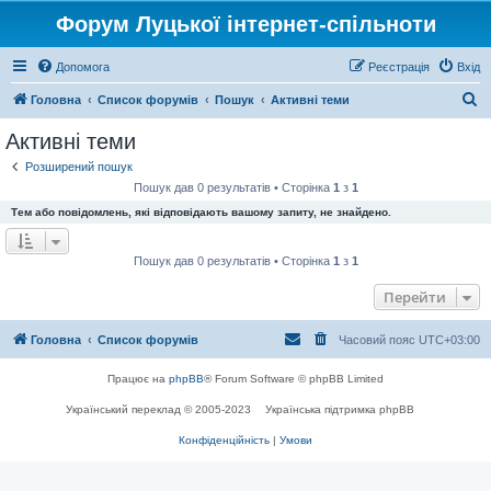
Форум Луцької інтернет-спільноти
Допомога
Реєстрація
Вхід
П
Головна
Список форумів
Пошук
Активні теми
о
Активні теми
ш
Розширений пошук
у
Пошук дав 0 результатів • Сторінка
1
з
1
к
Тем або повідомлень, які відповідають вашому запиту, не знайдено.
Пошук дав 0 результатів • Сторінка
1
з
1
Перейти
Головна
Список форумів
Часовий пояс
UTC+03:00
Працює на
phpBB
® Forum Software © phpBB Limited
Український переклад © 2005-2023
Українська підтримка phpBB
Конфіденційність
|
Умови