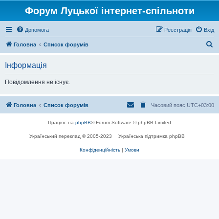
Форум Луцької інтернет-спільноти
Допомога
Реєстрація
Вхід
П
Головна
Список форумів
о
Інформація
ш
у
Повідомлення не існує.
к
Головна
Список форумів
Часовий пояс
UTC+03:00
Працює на
phpBB
® Forum Software © phpBB Limited
Український переклад © 2005-2023
Українська підтримка phpBB
Конфіденційність
|
Умови