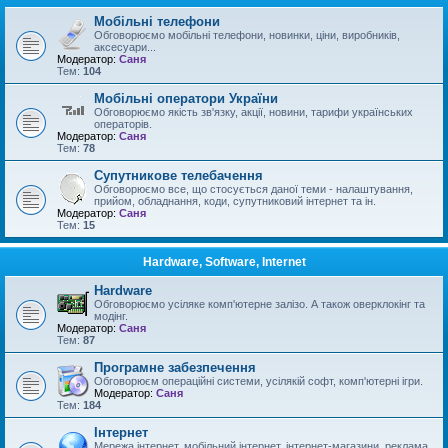
Мобільні телефони
Обговорюємо мобільні телефони, новинки, ціни, виробників,
аксесуари...
Модератор:
Саня
Тем:
104
Мобільні оператори України
Обговорюємо якість зв'язку, акції, новини, тарифи українських
операторів.
Модератор:
Саня
Тем:
78
Супутникове телебачення
Обговорюємо все, що стосується даної теми - налаштування,
прийом, обладнання, коди, супутниковий інтернет та ін.
Модератор:
Саня
Тем:
15
Hardware, Software, Internet
Hardware
Обговорюємо усіляке комп'ютерне залізо. А також оверклокінг та
модінг.
Модератор:
Саня
Тем:
87
Програмне забезпечення
Обговорюєм операційні системи, усілякій софт, комп'ютерні ігри.
Модератор:
Саня
Тем:
184
Інтернет
Мережа інтернет, мобільний інтернет, інтернет-магазини, реклама