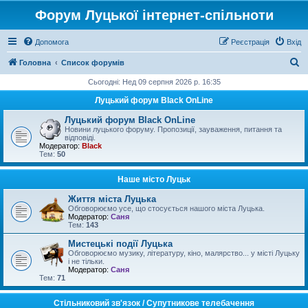
Форум Луцької інтернет-спільноти
Допомога
Реєстрація
Вхід
П
Головна
Список форумів
о
Сьогодні: Нед 09 серпня 2026 р. 16:35
ш
Луцький форум Black OnLine
у
Луцький форум Black OnLine
к
Новини луцького форуму. Пропозиції, зауваження, питання та
відповіді.
Модератор:
Black
Тем:
50
Наше місто Луцьк
Життя міста Луцька
Обговорюємо усе, що стосується нашого міста Луцька.
Модератор:
Саня
Тем:
143
Мистецькі події Луцька
Обговорюємо музику, літературу, кіно, малярство... у місті Луцьку
і не тільки.
Модератор:
Саня
Тем:
71
Стільниковий зв'язок / Супутникове телебачення