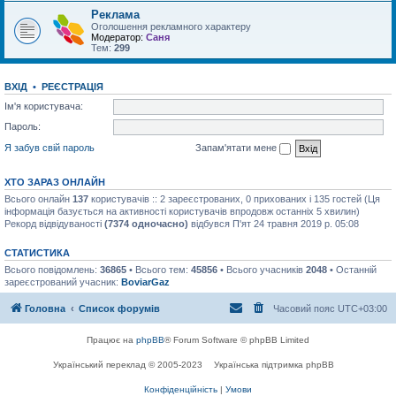
Реклама
Оголошення рекламного характеру
Модератор:
Саня
Тем:
299
ВХІД
•
РЕЄСТРАЦІЯ
Ім'я користувача:
Пароль:
Я забув свій пароль
Запам'ятати мене
ХТО ЗАРАЗ ОНЛАЙН
Всього онлайн
137
користувачів :: 2 зареєстрованих, 0 прихованих і 135 гостей (Ця
інформація базується на активності користувачів впродовж останніх 5 хвилин)
Рекорд відвідуваності
(7374 одночасно)
відбувся П'ят 24 травня 2019 р. 05:08
СТАТИСТИКА
Всього повідомлень:
36865
• Всього тем:
45856
• Всього учасників
2048
• Останній
зареєстрований учасник:
BoviarGaz
Головна
Список форумів
Часовий пояс
UTC+03:00
Працює на
phpBB
® Forum Software © phpBB Limited
Український переклад © 2005-2023
Українська підтримка phpBB
Конфіденційність
|
Умови