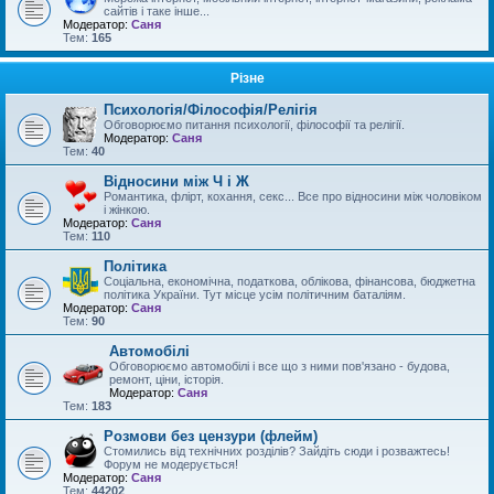
сайтів і таке інше...
Модератор:
Саня
Тем:
165
Різне
Психологія/Філософія/Релігія
Обговорюємо питання психології, філософії та релігії.
Модератор:
Саня
Тем:
40
Відносини між Ч і Ж
Романтика, флірт, кохання, секс... Все про відносини між чоловіком
і жінкою.
Модератор:
Саня
Тем:
110
Політика
Соціальна, економічна, податкова, облікова, фінансова, бюджетна
політика України. Тут місце усім політичним баталіям.
Модератор:
Саня
Тем:
90
Автомобілі
Обговорюємо автомобілі і все що з ними пов'язано - будова,
ремонт, ціни, історія.
Модератор:
Саня
Тем:
183
Розмови без цензури (флейм)
Стомились від технічних розділів? Зайдіть сюди і розважтесь!
Форум не модерується!
Модератор:
Саня
Тем:
44202