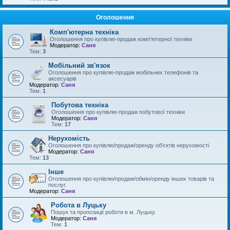
Оголошення
Комп'ютерна техніка
Оголошення про купівлю-продаж комп'ютерної техніки
Модератор:
Саня
Тем:
3
Мобільний зв'язок
Оголошення про купівлю-продаж мобільних телефонів та
аксесуарів
Модератор:
Саня
Тем:
1
Побутова техніка
Оголошення про купівлю-продаж побутової техніки
Модератор:
Саня
Тем:
17
Нерухомість
Оголошення про купівлю/продаж/оренду об'єктів нерухомості
Модератор:
Саня
Тем:
13
Інше
Оголошення про купівлю/продаж/обмін/оренду інших товарів та
послуг.
Модератор:
Саня
Робота в Луцьку
Пошук та пропозиції роботи в м. Луцьку.
Модератор:
Саня
Тем:
1