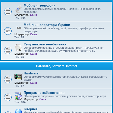
Мобільні телефони
Обговорюємо мобільні телефони, новинки, ціни, виробників,
аксесуари...
Модератор:
Саня
Тем:
104
Мобільні оператори України
Обговорюємо якість зв'язку, акції, новини, тарифи українських
операторів.
Модератор:
Саня
Тем:
78
Супутникове телебачення
Обговорюємо все, що стосується даної теми - налаштування,
прийом, обладнання, коди, супутниковий інтернет та ін.
Модератор:
Саня
Тем:
15
Hardware, Software, Internet
Hardware
Обговорюємо усіляке комп'ютерне залізо. А також оверклокінг та
модінг.
Модератор:
Саня
Тем:
87
Програмне забезпечення
Обговорюєм операційні системи, усілякій софт, комп'ютерні ігри.
Модератор:
Саня
Тем:
184
Інтернет
Мережа інтернет, мобільний інтернет, інтернет-магазини, реклама