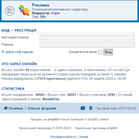
Реклама
Оголошення рекламного характеру
Модератор:
Саня
Тем:
299
ВХІД
•
РЕЄСТРАЦІЯ
Ім'я користувача:
Пароль:
Я забув свій пароль
Запам'ятати мене
ХТО ЗАРАЗ ОНЛАЙН
Всього онлайн
69
користувачів :: 2 зареєстрованих, 0 прихованих і 67 гостей (Ця
інформація базується на активності користувачів впродовж останніх 5 хвилин)
Рекорд відвідуваності
(7374 одночасно)
відбувся П'ят 24 травня 2019 р. 05:08
СТАТИСТИКА
Всього повідомлень:
36866
• Всього тем:
45857
• Всього учасників
2048
• Останній
зареєстрований учасник:
BoviarGaz
Головна
Список форумів
Часовий пояс
UTC+03:00
Працює на
phpBB
® Forum Software © phpBB Limited
Український переклад © 2005-2023
Українська підтримка phpBB
Конфіденційність
|
Умови