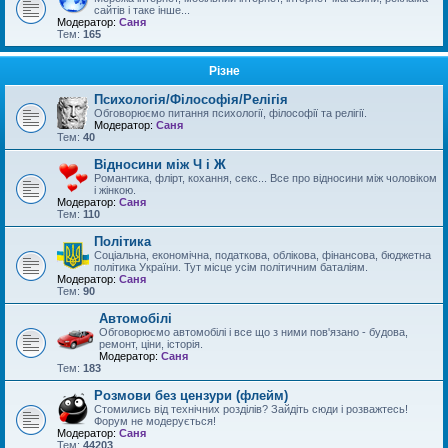
сайтів і таке інше...
Модератор:
Саня
Тем:
165
Різне
Психологія/Філософія/Релігія
Обговорюємо питання психології, філософії та релігії.
Модератор:
Саня
Тем:
40
Відносини між Ч і Ж
Романтика, флірт, кохання, секс... Все про відносини між чоловіком
і жінкою.
Модератор:
Саня
Тем:
110
Політика
Соціальна, економічна, податкова, облікова, фінансова, бюджетна
політика України. Тут місце усім політичним баталіям.
Модератор:
Саня
Тем:
90
Автомобілі
Обговорюємо автомобілі і все що з ними пов'язано - будова,
ремонт, ціни, історія.
Модератор:
Саня
Тем:
183
Розмови без цензури (флейм)
Стомились від технічних розділів? Зайдіть сюди і розважтесь!
Форум не модерується!
Модератор:
Саня
Тем:
44203