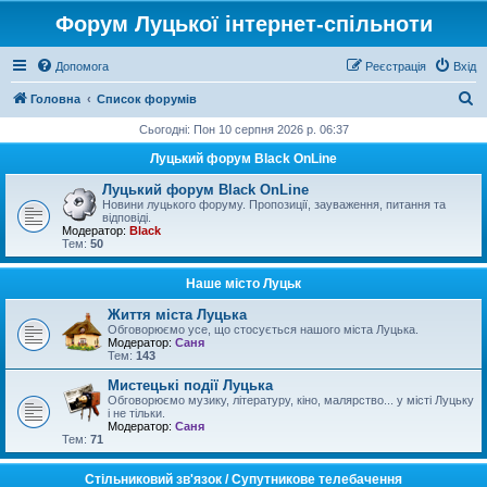
Форум Луцької інтернет-спільноти
Допомога
Реєстрація
Вхід
П
Головна
Список форумів
о
Сьогодні: Пон 10 серпня 2026 р. 06:37
ш
Луцький форум Black OnLine
у
Луцький форум Black OnLine
к
Новини луцького форуму. Пропозиції, зауваження, питання та
відповіді.
Модератор:
Black
Тем:
50
Наше місто Луцьк
Життя міста Луцька
Обговорюємо усе, що стосується нашого міста Луцька.
Модератор:
Саня
Тем:
143
Мистецькі події Луцька
Обговорюємо музику, літературу, кіно, малярство... у місті Луцьку
і не тільки.
Модератор:
Саня
Тем:
71
Стільниковий зв'язок / Супутникове телебачення