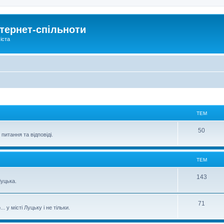
тернет-спільноти
іста
ТЕМ
50
питання та відповіді.
ТЕМ
143
уцька.
71
 у місті Луцьку і не тільки.