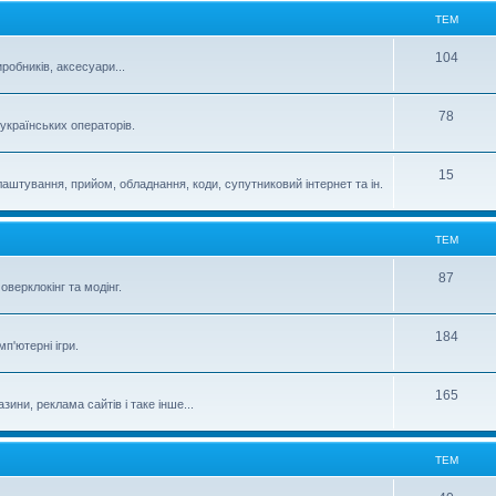
ТЕМ
104
робників, аксесуари...
78
 українських операторів.
15
аштування, прийом, обладнання, коди, супутниковий інтернет та ін.
ТЕМ
87
верклокінг та модінг.
184
п'ютерні ігри.
165
зини, реклама сайтів і таке інше...
ТЕМ