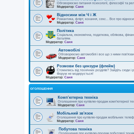
Обговорюємо питання психології, філософії та реліг
Модератор:
Саня
Відносини між Ч і Ж
Романтика, флірт, кохання, секс... Все про відноси
Модератор:
Саня
Політика
Соціальна, економічна, податкова, облікова, фінан
баталіям.
Модератор:
Саня
Автомобілі
Обговорюємо автомобілі і все що з ними пов'язано 
Модератор:
Саня
Розмови без цензури (флейм)
Стомились від технічних розділів? Зайдіть сюди і 
Форум не модерується!
Модератор:
Саня
ОГОЛОШЕННЯ
Комп'ютерна техніка
Оголошення про купівлю-продаж комп'ютерної тех
Модератор:
Саня
Мобільний зв'язок
Оголошення про купівлю-продаж мобільних телефо
Модератор:
Саня
Побутова техніка
Оголошення про купівлю-продаж побутової техні