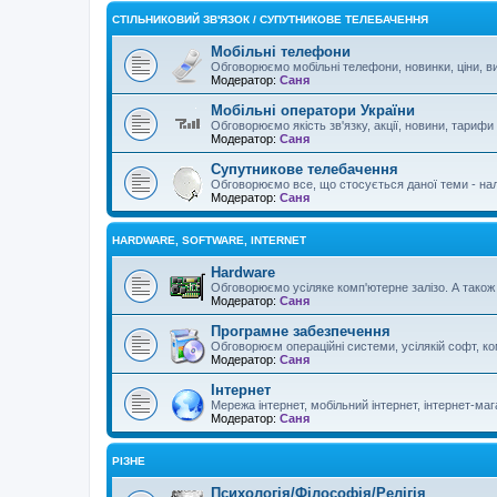
СТІЛЬНИКОВИЙ ЗВ'ЯЗОК / СУПУТНИКОВЕ ТЕЛЕБАЧЕННЯ
Мобільні телефони
Обговорюємо мобільні телефони, новинки, ціни, ви
Модератор:
Саня
Мобільні оператори України
Обговорюємо якість зв'язку, акції, новини, тарифи
Модератор:
Саня
Супутникове телебачення
Обговорюємо все, що стосується даної теми - нал
Модератор:
Саня
HARDWARE, SOFTWARE, INTERNET
Hardware
Обговорюємо усіляке комп'ютерне залізо. А також о
Модератор:
Саня
Програмне забезпечення
Обговорюєм операційні системи, усілякій софт, ком
Модератор:
Саня
Інтернет
Мережа інтернет, мобільний інтернет, інтернет-мага
Модератор:
Саня
РІЗНЕ
Психологія/Філософія/Релігія