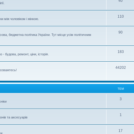
40
ії.
110
ни між чоловіком і жінкою.
90
сова, бюджетна політика України. Тут місце усім політичним
183
- будова, ремонт, ціни, історія.
44202
розважтесь!
ТЕМ
3
ніки
1
нів та аксесуарів
17
ки