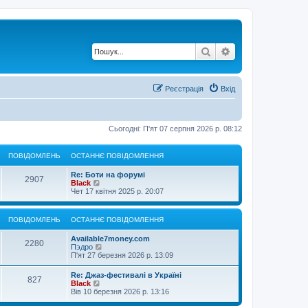
Пошук
Розширений по
Реєстрація
Вхід
Сьогодні: П'ят 07 серпня 2026 р. 08:12
ПОВІДОМЛЕНЬ
ОСТАННЄ ПОВІДОМЛЕННЯ
Re: Боти на форумі
2907
П
Black
е
Чет 17 квітня 2025 р. 20:07
р
е
г
ПОВІДОМЛЕНЬ
ОСТАННЄ ПОВІДОМЛЕННЯ
л
я
Available7money.com
н
2280
П
Пэдро
у
е
П'ят 27 березня 2026 р. 13:09
т
р
и
е
о
Re: Джаз-фестивалі в Україні
827
г
с
П
Black
л
т
е
Вів 10 березня 2026 р. 13:16
я
а
р
н
н
е