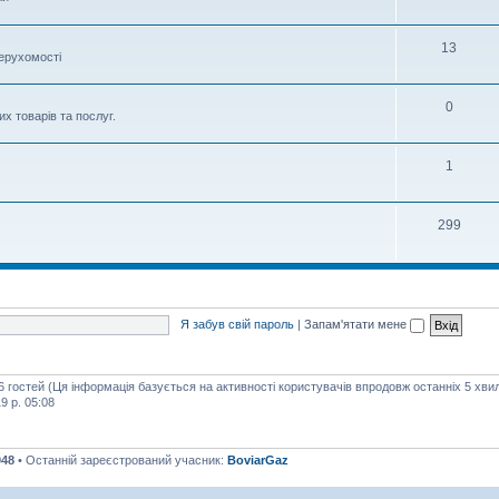
13
нерухомості
0
х товарів та послуг.
1
299
Я забув свій пароль
|
Запам'ятати мене
56 гостей (Ця інформація базується на активності користувачів впродовж останніх 5 хви
9 р. 05:08
048
• Останній зареєстрований учасник:
BoviarGaz