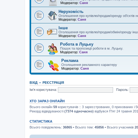
Модератор:
Саня
Нерухомість
Оголошення про купівлю/продаж/оренду об'єктів 
Модератор:
Саня
Інше
Оголошення про купівлю/продаж/обмін/оренду інши
Модератор:
Саня
Робота в Луцьку
Пошук та пропозиції роботи в м. Луцьку.
Модератор:
Саня
Реклама
Оголошення рекламного характеру
Модератор:
Саня
ВХІД
•
РЕЄСТРАЦІЯ
Ім'я користувача:
Пароль:
ХТО ЗАРАЗ ОНЛАЙН
Всього онлайн
59
користувачів :: 3 зареєстрованих, 0 прихованих і 
Рекорд відвідуваності
(7374 одночасно)
відбувся П'ят 24 травня 201
СТАТИСТИКА
Всього повідомлень:
36865
• Всього тем:
45856
• Всього учасників
2