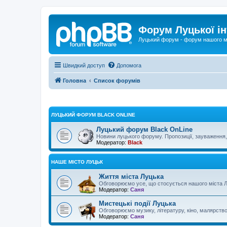
Форум Луцької ін
Луцький форум - форум нашого м
Швидкий доступ
Допомога
Головна
Список форумів
ЛУЦЬКИЙ ФОРУМ BLACK ONLINE
Луцький форум Black OnLine
Новини луцького форуму. Пропозиції, зауваження, 
Модератор:
Black
НАШЕ МІСТО ЛУЦЬК
Життя міста Луцька
Обговорюємо усе, що стосується нашого міста Л
Модератор:
Саня
Мистецькі події Луцька
Обговорюємо музику, літературу, кіно, малярство...
Модератор:
Саня