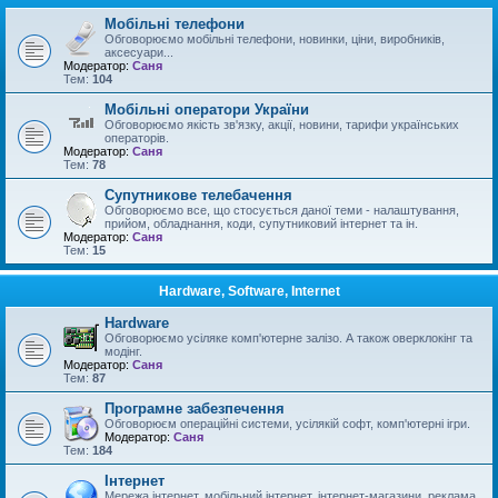
Мобільні телефони
Обговорюємо мобільні телефони, новинки, ціни, виробників,
аксесуари...
Модератор:
Саня
Тем:
104
Мобільні оператори України
Обговорюємо якість зв'язку, акції, новини, тарифи українських
операторів.
Модератор:
Саня
Тем:
78
Супутникове телебачення
Обговорюємо все, що стосується даної теми - налаштування,
прийом, обладнання, коди, супутниковий інтернет та ін.
Модератор:
Саня
Тем:
15
Hardware, Software, Internet
Hardware
Обговорюємо усіляке комп'ютерне залізо. А також оверклокінг та
модінг.
Модератор:
Саня
Тем:
87
Програмне забезпечення
Обговорюєм операційні системи, усілякій софт, комп'ютерні ігри.
Модератор:
Саня
Тем:
184
Інтернет
Мережа інтернет, мобільний інтернет, інтернет-магазини, реклама