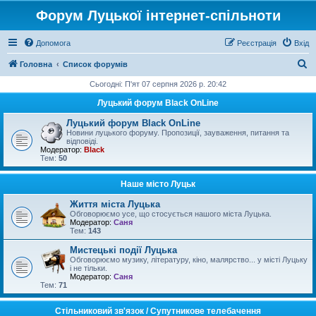
Форум Луцької інтернет-спільноти
Допомога
Реєстрація
Вхід
П
Головна
Список форумів
о
Сьогодні: П'ят 07 серпня 2026 р. 20:42
ш
Луцький форум Black OnLine
у
Луцький форум Black OnLine
к
Новини луцького форуму. Пропозиції, зауваження, питання та
відповіді.
Модератор:
Black
Тем:
50
Наше місто Луцьк
Життя міста Луцька
Обговорюємо усе, що стосується нашого міста Луцька.
Модератор:
Саня
Тем:
143
Мистецькі події Луцька
Обговорюємо музику, літературу, кіно, малярство... у місті Луцьку
і не тільки.
Модератор:
Саня
Тем:
71
Стільниковий зв'язок / Супутникове телебачення