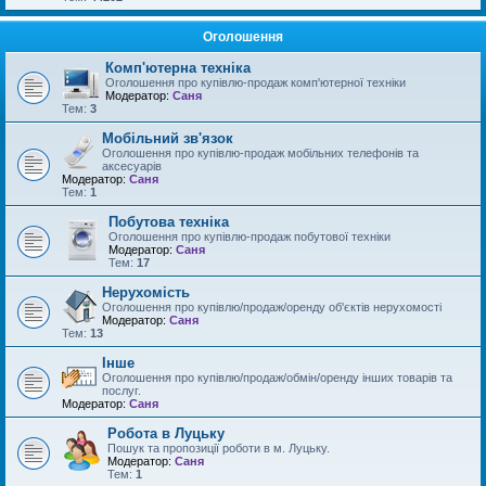
Оголошення
Комп'ютерна техніка
Оголошення про купівлю-продаж комп'ютерної техніки
Модератор:
Саня
Тем:
3
Мобільний зв'язок
Оголошення про купівлю-продаж мобільних телефонів та
аксесуарів
Модератор:
Саня
Тем:
1
Побутова техніка
Оголошення про купівлю-продаж побутової техніки
Модератор:
Саня
Тем:
17
Нерухомість
Оголошення про купівлю/продаж/оренду об'єктів нерухомості
Модератор:
Саня
Тем:
13
Інше
Оголошення про купівлю/продаж/обмін/оренду інших товарів та
послуг.
Модератор:
Саня
Робота в Луцьку
Пошук та пропозиції роботи в м. Луцьку.
Модератор:
Саня
Тем:
1