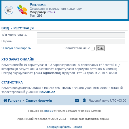
Реклама
Оголошення рекламного характеру
Модератор:
Саня
Тем:
299
ВХІД
•
РЕЄСТРАЦІЯ
Ім'я користувача:
Пароль:
Я забув свій пароль
Запам'ятати мене
ХТО ЗАРАЗ ОНЛАЙН
Всього онлайн
70
користувачів :: 3 зареєстрованих, 0 прихованих і 67 гостей (Ця
інформація базується на активності користувачів впродовж останніх 5 хвилин)
Рекорд відвідуваності
(7374 одночасно)
відбувся П'ят 24 травня 2019 р. 05:08
СТАТИСТИКА
Всього повідомлень:
36865
• Всього тем:
45856
• Всього учасників
2048
• Останній
зареєстрований учасник:
BoviarGaz
Головна
Список форумів
Часовий пояс
UTC+03:00
Працює на
phpBB
® Forum Software © phpBB Limited
Український переклад © 2005-2023
Українська підтримка phpBB
Конфіденційність
|
Умови