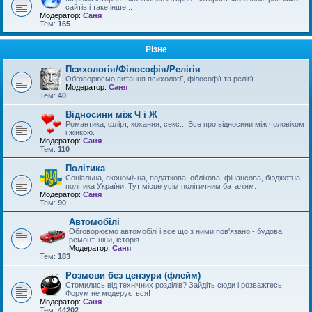
сайтів і таке інше...
Модератор:
Саня
Тем:
165
Різне
Психологія/Філософія/Релігія
Обговорюємо питання психології, філософії та релігії.
Модератор:
Саня
Тем:
40
Відносини між Ч і Ж
Романтика, флірт, кохання, секс... Все про відносини між чоловіком
і жінкою.
Модератор:
Саня
Тем:
110
Політика
Соціальна, економічна, податкова, облікова, фінансова, бюджетна
політика України. Тут місце усім політичним баталіям.
Модератор:
Саня
Тем:
90
Автомобілі
Обговорюємо автомобілі і все що з ними пов'язано - будова,
ремонт, ціни, історія.
Модератор:
Саня
Тем:
183
Розмови без цензури (флейм)
Стомились від технічних розділів? Зайдіть сюди і розважтесь!
Форум не модерується!
Модератор:
Саня
Тем:
44202