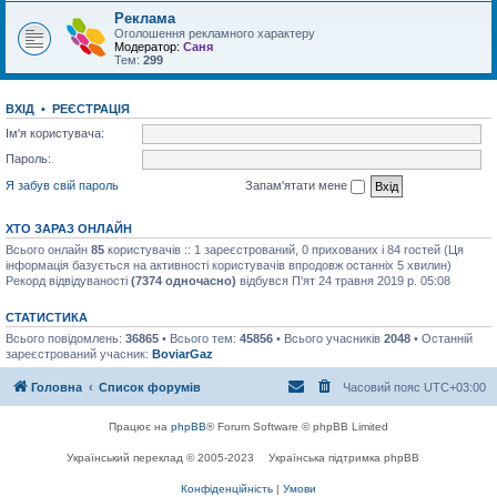
Реклама
Оголошення рекламного характеру
Модератор:
Саня
Тем:
299
ВХІД
•
РЕЄСТРАЦІЯ
Ім'я користувача:
Пароль:
Я забув свій пароль
Запам'ятати мене
ХТО ЗАРАЗ ОНЛАЙН
Всього онлайн
85
користувачів :: 1 зареєстрований, 0 прихованих і 84 гостей (Ця
інформація базується на активності користувачів впродовж останніх 5 хвилин)
Рекорд відвідуваності
(7374 одночасно)
відбувся П'ят 24 травня 2019 р. 05:08
СТАТИСТИКА
Всього повідомлень:
36865
• Всього тем:
45856
• Всього учасників
2048
• Останній
зареєстрований учасник:
BoviarGaz
Головна
Список форумів
Часовий пояс
UTC+03:00
Працює на
phpBB
® Forum Software © phpBB Limited
Український переклад © 2005-2023
Українська підтримка phpBB
Конфіденційність
|
Умови