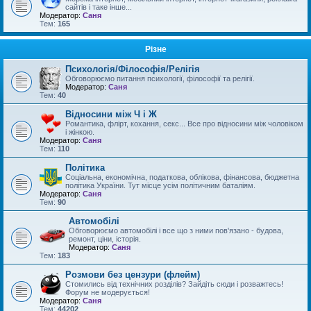
сайтів і таке інше...
Модератор:
Саня
Тем:
165
Різне
Психологія/Філософія/Релігія
Обговорюємо питання психології, філософії та релігії.
Модератор:
Саня
Тем:
40
Відносини між Ч і Ж
Романтика, флірт, кохання, секс... Все про відносини між чоловіком
і жінкою.
Модератор:
Саня
Тем:
110
Політика
Соціальна, економічна, податкова, облікова, фінансова, бюджетна
політика України. Тут місце усім політичним баталіям.
Модератор:
Саня
Тем:
90
Автомобілі
Обговорюємо автомобілі і все що з ними пов'язано - будова,
ремонт, ціни, історія.
Модератор:
Саня
Тем:
183
Розмови без цензури (флейм)
Стомились від технічних розділів? Зайдіть сюди і розважтесь!
Форум не модерується!
Модератор:
Саня
Тем:
44202