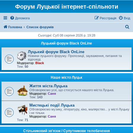
Форум Луцької інтернет-спільноти
Допомога
Реєстрація
Вхід
П
Головна
Список форумів
о
Сьогодні: Суб 08 серпня 2026 р. 19:28
ш
Луцький форум Black OnLine
у
Луцький форум Black OnLine
к
Новини луцького форуму. Пропозиції, зауваження, питання та
відповіді.
Модератор:
Black
Тем:
50
Наше місто Луцьк
Життя міста Луцька
Обговорюємо усе, що стосується нашого міста Луцька.
Модератор:
Саня
Тем:
143
Мистецькі події Луцька
Обговорюємо музику, літературу, кіно, малярство... у місті Луцьку
і не тільки.
Модератор:
Саня
Тем:
71
Стільниковий зв'язок / Супутникове телебачення