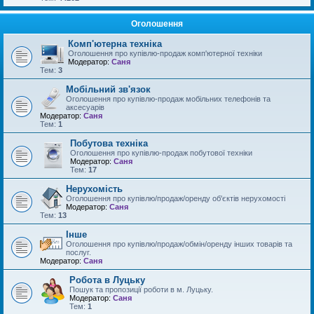
Оголошення
Комп'ютерна техніка
Оголошення про купівлю-продаж комп'ютерної техніки
Модератор:
Саня
Тем:
3
Мобільний зв'язок
Оголошення про купівлю-продаж мобільних телефонів та
аксесуарів
Модератор:
Саня
Тем:
1
Побутова техніка
Оголошення про купівлю-продаж побутової техніки
Модератор:
Саня
Тем:
17
Нерухомість
Оголошення про купівлю/продаж/оренду об'єктів нерухомості
Модератор:
Саня
Тем:
13
Інше
Оголошення про купівлю/продаж/обмін/оренду інших товарів та
послуг.
Модератор:
Саня
Робота в Луцьку
Пошук та пропозиції роботи в м. Луцьку.
Модератор:
Саня
Тем:
1