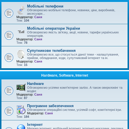
Мобільні телефони
Обговорюємо мобільні телефони, новинки, ціни, виробників,
аксесуари...
Модератор:
Саня
Тем:
104
Мобільні оператори України
Обговорюємо якість зв'язку, акції, новини, тарифи українських
операторів.
Модератор:
Саня
Тем:
78
Супутникове телебачення
Обговорюємо все, що стосується даної теми - налаштування,
прийом, обладнання, коди, супутниковий інтернет та ін.
Модератор:
Саня
Тем:
15
Hardware, Software, Internet
Hardware
Обговорюємо усіляке комп'ютерне залізо. А також оверклокінг та
модінг.
Модератор:
Саня
Тем:
87
Програмне забезпечення
Обговорюєм операційні системи, усілякій софт, комп'ютерні ігри.
Модератор:
Саня
Тем:
184
Інтернет
Мережа інтернет, мобільний інтернет, інтернет-магазини, реклама