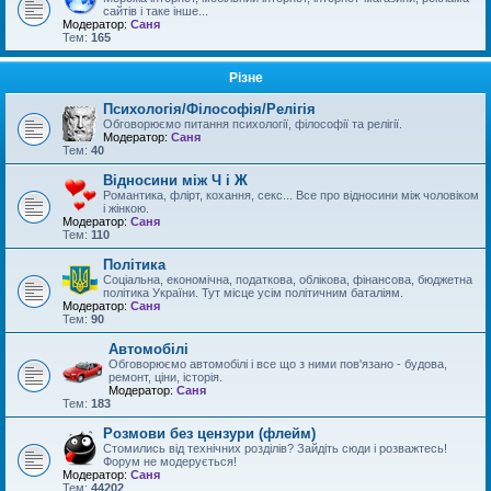
сайтів і таке інше...
Модератор:
Саня
Тем:
165
Різне
Психологія/Філософія/Релігія
Обговорюємо питання психології, філософії та релігії.
Модератор:
Саня
Тем:
40
Відносини між Ч і Ж
Романтика, флірт, кохання, секс... Все про відносини між чоловіком
і жінкою.
Модератор:
Саня
Тем:
110
Політика
Соціальна, економічна, податкова, облікова, фінансова, бюджетна
політика України. Тут місце усім політичним баталіям.
Модератор:
Саня
Тем:
90
Автомобілі
Обговорюємо автомобілі і все що з ними пов'язано - будова,
ремонт, ціни, історія.
Модератор:
Саня
Тем:
183
Розмови без цензури (флейм)
Стомились від технічних розділів? Зайдіть сюди і розважтесь!
Форум не модерується!
Модератор:
Саня
Тем:
44202