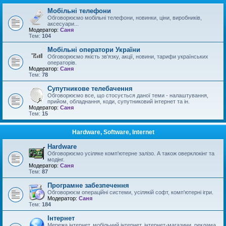
Мобільні телефони
Обговорюємо мобільні телефони, новинки, ціни, виробників,
аксесуари...
Модератор:
Саня
Тем:
104
Мобільні оператори України
Обговорюємо якість зв'язку, акції, новини, тарифи українських
операторів.
Модератор:
Саня
Тем:
78
Супутникове телебачення
Обговорюємо все, що стосується даної теми - налаштування,
прийом, обладнання, коди, супутниковий інтернет та ін.
Модератор:
Саня
Тем:
15
Hardware, Software, Internet
Hardware
Обговорюємо усіляке комп'ютерне залізо. А також оверклокінг та
модінг.
Модератор:
Саня
Тем:
87
Програмне забезпечення
Обговорюєм операційні системи, усілякій софт, комп'ютерні ігри.
Модератор:
Саня
Тем:
184
Інтернет
Мережа інтернет, мобільний інтернет, інтернет-магазини, реклама