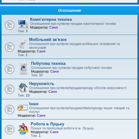
Оголошення
Комп'ютерна техніка
Оголошення про купівлю-продаж комп'ютерної техніки
Модератор:
Саня
Тем:
3
Мобільний зв'язок
Оголошення про купівлю-продаж мобільних телефонів та
аксесуарів
Модератор:
Саня
Тем:
1
Побутова техніка
Оголошення про купівлю-продаж побутової техніки
Модератор:
Саня
Тем:
17
Нерухомість
Оголошення про купівлю/продаж/оренду об'єктів нерухомості
Модератор:
Саня
Тем:
13
Інше
Оголошення про купівлю/продаж/обмін/оренду інших товарів та
послуг.
Модератор:
Саня
Робота в Луцьку
Пошук та пропозиції роботи в м. Луцьку.
Модератор:
Саня
Тем:
1