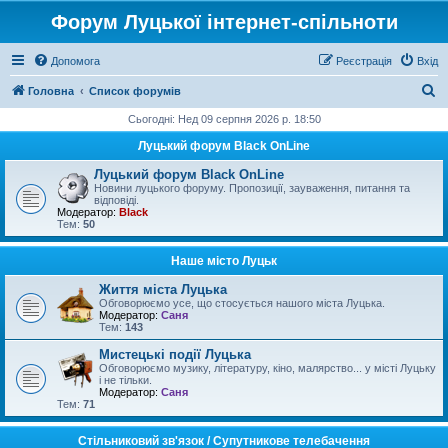
Форум Луцької інтернет-спільноти
Допомога
Реєстрація
Вхід
П
Головна
Список форумів
о
Сьогодні: Нед 09 серпня 2026 р. 18:50
ш
Луцький форум Black OnLine
у
Луцький форум Black OnLine
к
Новини луцького форуму. Пропозиції, зауваження, питання та
відповіді.
Модератор:
Black
Тем:
50
Наше місто Луцьк
Життя міста Луцька
Обговорюємо усе, що стосується нашого міста Луцька.
Модератор:
Саня
Тем:
143
Мистецькі події Луцька
Обговорюємо музику, літературу, кіно, малярство... у місті Луцьку
і не тільки.
Модератор:
Саня
Тем:
71
Стільниковий зв'язок / Супутникове телебачення