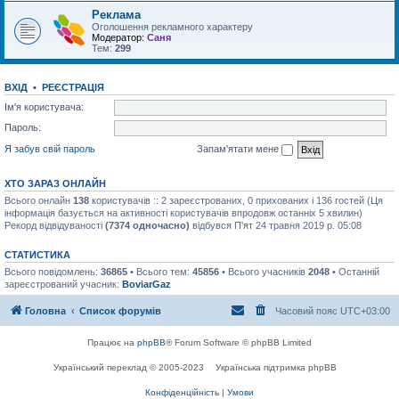
Реклама
Оголошення рекламного характеру
Модератор:
Саня
Тем:
299
ВХІД
•
РЕЄСТРАЦІЯ
Ім'я користувача:
Пароль:
Я забув свій пароль
Запам'ятати мене
ХТО ЗАРАЗ ОНЛАЙН
Всього онлайн
138
користувачів :: 2 зареєстрованих, 0 прихованих і 136 гостей (Ця
інформація базується на активності користувачів впродовж останніх 5 хвилин)
Рекорд відвідуваності
(7374 одночасно)
відбувся П'ят 24 травня 2019 р. 05:08
СТАТИСТИКА
Всього повідомлень:
36865
• Всього тем:
45856
• Всього учасників
2048
• Останній
зареєстрований учасник:
BoviarGaz
Головна
Список форумів
Часовий пояс
UTC+03:00
Працює на
phpBB
® Forum Software © phpBB Limited
Український переклад © 2005-2023
Українська підтримка phpBB
Конфіденційність
|
Умови