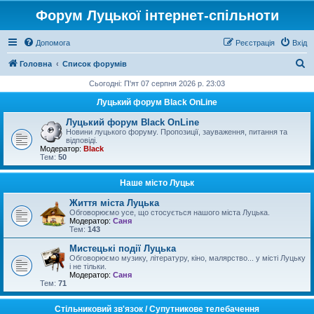
Форум Луцької інтернет-спільноти
Допомога
Реєстрація
Вхід
П
Головна
Список форумів
о
Сьогодні: П'ят 07 серпня 2026 р. 23:03
ш
Луцький форум Black OnLine
у
Луцький форум Black OnLine
к
Новини луцького форуму. Пропозиції, зауваження, питання та
відповіді.
Модератор:
Black
Тем:
50
Наше місто Луцьк
Життя міста Луцька
Обговорюємо усе, що стосується нашого міста Луцька.
Модератор:
Саня
Тем:
143
Мистецькі події Луцька
Обговорюємо музику, літературу, кіно, малярство... у місті Луцьку
і не тільки.
Модератор:
Саня
Тем:
71
Стільниковий зв'язок / Супутникове телебачення