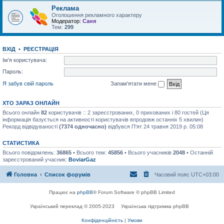
Реклама
Оголошення рекламного характеру
Модератор:
Саня
Тем:
299
ВХІД
•
РЕЄСТРАЦІЯ
Ім'я користувача:
Пароль:
Я забув свій пароль
Запам'ятати мене
ХТО ЗАРАЗ ОНЛАЙН
Всього онлайн
82
користувачів :: 2 зареєстрованих, 0 прихованих і 80 гостей (Ця
інформація базується на активності користувачів впродовж останніх 5 хвилин)
Рекорд відвідуваності
(7374 одночасно)
відбувся П'ят 24 травня 2019 р. 05:08
СТАТИСТИКА
Всього повідомлень:
36865
• Всього тем:
45856
• Всього учасників
2048
• Останній
зареєстрований учасник:
BoviarGaz
Головна
Список форумів
Часовий пояс
UTC+03:00
Працює на
phpBB
® Forum Software © phpBB Limited
Український переклад © 2005-2023
Українська підтримка phpBB
Конфіденційність
|
Умови