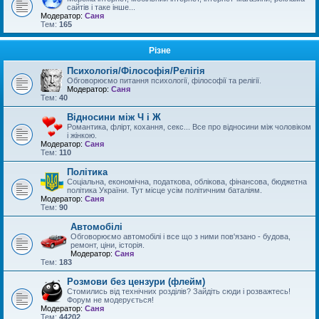
сайтів і таке інше...
Модератор:
Саня
Тем:
165
Різне
Психологія/Філософія/Релігія
Обговорюємо питання психології, філософії та релігії.
Модератор:
Саня
Тем:
40
Відносини між Ч і Ж
Романтика, флірт, кохання, секс... Все про відносини між чоловіком
і жінкою.
Модератор:
Саня
Тем:
110
Політика
Соціальна, економічна, податкова, облікова, фінансова, бюджетна
політика України. Тут місце усім політичним баталіям.
Модератор:
Саня
Тем:
90
Автомобілі
Обговорюємо автомобілі і все що з ними пов'язано - будова,
ремонт, ціни, історія.
Модератор:
Саня
Тем:
183
Розмови без цензури (флейм)
Стомились від технічних розділів? Зайдіть сюди і розважтесь!
Форум не модерується!
Модератор:
Саня
Тем:
44202