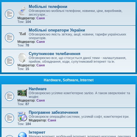
Мобільні телефони
Обговорюємо мобільні телефони, новинки, ціни, виробників,
аксесуари...
Модератор:
Саня
Тем:
104
Мобільні оператори України
Обговорюємо якість зв'язку, акції, новини, тарифи українських
операторів.
Модератор:
Саня
Тем:
78
Супутникове телебачення
Обговорюємо все, що стосується даної теми - налаштування,
прийом, обладнання, коди, супутниковий інтернет та ін.
Модератор:
Саня
Тем:
15
Hardware, Software, Internet
Hardware
Обговорюємо усіляке комп'ютерне залізо. А також оверклокінг та
модінг.
Модератор:
Саня
Тем:
87
Програмне забезпечення
Обговорюєм операційні системи, усілякій софт, комп'ютерні ігри.
Модератор:
Саня
Тем:
184
Інтернет
Мережа інтернет, мобільний інтернет, інтернет-магазини, реклама