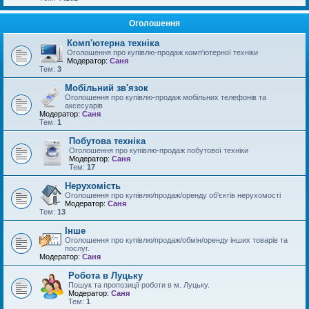
Оголошення
Комп'ютерна техніка
Оголошення про купівлю-продаж комп'ютерної техніки
Модератор:
Саня
Тем:
3
Мобільний зв'язок
Оголошення про купівлю-продаж мобільних телефонів та
аксесуарів
Модератор:
Саня
Тем:
1
Побутова техніка
Оголошення про купівлю-продаж побутової техніки
Модератор:
Саня
Тем:
17
Нерухомість
Оголошення про купівлю/продаж/оренду об'єктів нерухомості
Модератор:
Саня
Тем:
13
Інше
Оголошення про купівлю/продаж/обмін/оренду інших товарів та
послуг.
Модератор:
Саня
Робота в Луцьку
Пошук та пропозиції роботи в м. Луцьку.
Модератор:
Саня
Тем:
1